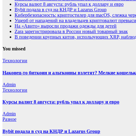
Курсы валют 8 августа: рубль упал к доллару и евро
Bybit подала в суд на КНДР и Lazarus Group
Кибербезопасность: криптостилер для macOS, слежка чере
Ущерб от нападений на владельцев криптовалют превыси
На «Авито» выросли продажи одежды для детей
Zara зарегистрировала в России новый товарный знак
В поведении крупных китов, использующих XRP, наблю
You missed
Технологии
Наконец-то биткоин и альткоины взлетят? Мелкие кошельк
Admin
Технологии
Курсы валют 8 августа: рубль упал к доллару и евро
Admin
Разное
Bybit подала в суд на КНДР и Lazarus Group