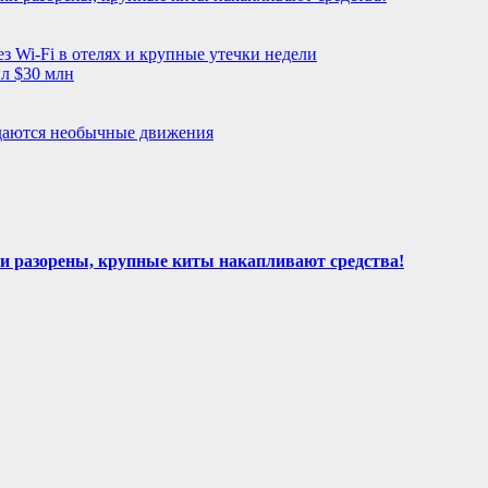
з Wi-Fi в отелях и крупные утечки недели
л $30 млн
даются необычные движения
и разорены, крупные киты накапливают средства!