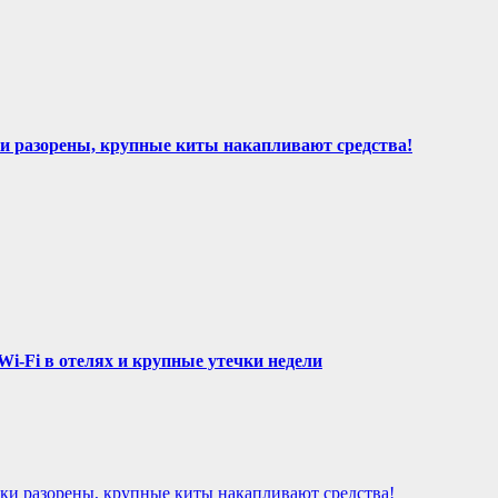
и разорены, крупные киты накапливают средства!
Wi-Fi в отелях и крупные утечки недели
ьки разорены, крупные киты накапливают средства!