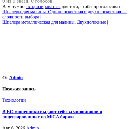
0 из 5 звезд. 0 голосов.
Вам нужно
авторизироваться
для того, чтобы проголосовать.
Навигация
Шпалеры для малины. Одноплоскостная и двухплоскостная —
сложности выбора |
по
Шпалера металлическая для малины. Двухполосные |
записям
От
Admin
Похожая запись
Технологии
В ЕС мошенники выдают себя за чиновников и
лицензированные по MiCA биржи
Авг 6, 2026
Admin