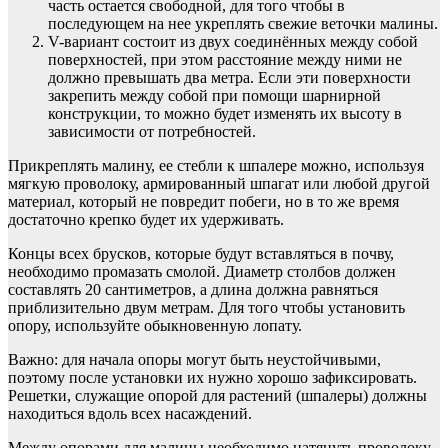
часть остается свободной, для того чтобы в
последующем на нее укреплять свежие веточки малины.
V-вариант состоит из двух соединённых между собой
поверхностей, при этом расстояние между ними не
должно превышать два метра. Если эти поверхности
закрепить между собой при помощи шарнирной
конструкции, то можно будет изменять их высоту в
зависимости от потребностей.
Прикреплять малину, ее стебли к шпалере можно, используя
мягкую проволоку, армированный шпагат или любой другой
материал, который не повредит побеги, но в то же время
достаточно крепко будет их удерживать.
Концы всех брусков, которые будут вставляться в почву,
необходимо промазать смолой. Диаметр столбов должен
составлять 20 сантиметров, а длина должна равняться
приблизительно двум метрам. Для того чтобы установить
опору, используйте обыкновенную лопату.
Важно: для начала опоры могут быть неустойчивыми,
поэтому после установки их нужно хорошо зафиксировать.
Решетки, служащие опорой для растений (шпалеры) должны
находиться вдоль всех насаждений.
Между опорами для малины необходимо натянуть проволоку.