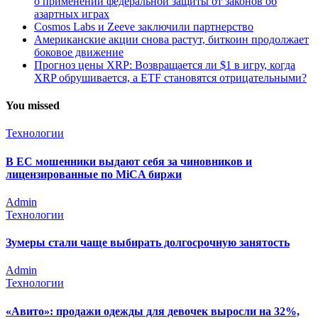
о применении федеральной защиты от законов об
азартных играх
Cosmos Labs и Zeeve заключили партнерство
Американские акции снова растут, биткоин продолжает
боковое движение
Прогноз цены XRP: Возвращается ли $1 в игру, когда
XRP обрушивается, а ETF становятся отрицательными?
You missed
Технологии
В ЕС мошенники выдают себя за чиновников и
лицензированные по MiCA биржи
Admin
Технологии
Зумеры стали чаще выбирать долгосрочную занятость
Admin
Технологии
«Авито»: продажи одежды для девочек выросли на 32%,