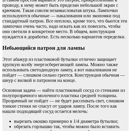
проводу, к нему может быть приделан небольшой экран с
крючком. Такая совсем незамысловатая штука. Лампочки
используются обычные — накаливания или экономки под
стандартный патрон. Все неплохо, кроме того, что бьются эти
лампочки очень часто, надо искать как их повесить, чтобы
они светили в конкретное место. В общем, конструкция
нуждается в доработке. Есть несколько вариантов переделки.
Небьющийся патрон для лампы
Этот абажур из пластиковой бутылки отлично защищает
хрупкую колбу энергосберегающей лампы. Можно также
использовать светодиодную лампу, а вот накаливания не
пойдет — слишком сильно греется. Конструкция обычная —
шнур с вилкой и патроном на конце.
Основная задача — найти пластиковый сосуд со стенками из
полупрозрачного молочного пластика средней толщины.
Прозрачный не пойдет — не будет рассеивать свет, слишком
тонкие стенки не спасут от ударов лампу. После того как
нашли подходящий сосуд остается мелочь:
вырезать окошко примерно в 1/4 диаметра бутылки;
обрезать горлышко так, чтобы можно было вставить