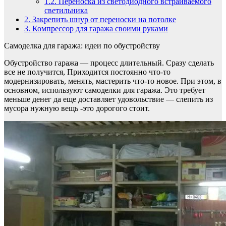
1.2.
Переноска из светодиодного встраиваемого
светильника
2.
Закрепить шнур от переноски на потолке
3.
Компрессор для гаража своими руками
Самоделка для гаража: идеи по обустройству
Обустройство гаража — процесс длительный. Сразу сделать
все не получится, Приходится постоянно что-то
модернизировать, менять, мастерить что-то новое. При этом, в
основном, используют самоделки для гаража. Это требует
меньше денег да еще доставляет удовольствие — слепить из
мусора нужную вещь -это дорогого стоит.