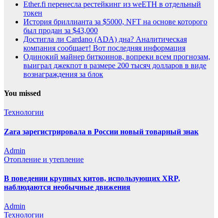
Ether.fi перенесла рестейкинг из weETH в отдельный
токен
История бриллианта за $5000, NFT на основе которого
был продан за $43,000
Достигла ли Cardano (ADA) дна? Аналитическая
компания сообщает! Вот последняя информация
Одинокий майнер биткоинов, вопреки всем прогнозам,
выиграл джекпот в размере 200 тысяч долларов в виде
вознаграждения за блок
You missed
Технологии
Zara зарегистрировала в России новый товарный знак
Admin
Отопление и утепление
В поведении крупных китов, использующих XRP,
наблюдаются необычные движения
Admin
Технологии