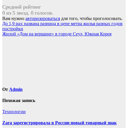
Средний рейтинг
0 из 5 звезд. 0 голосов.
Вам нужно
авторизироваться
для того, чтобы проголосовать.
Навигация
До 1,9 раз: названа разница в цене метра жилья разных годов
постройки
по
Жилой «Дом на вершине» в городе Сеул, Южная Корея
записям
От
Admin
Похожая запись
Технологии
Zara зарегистрировала в России новый товарный знак