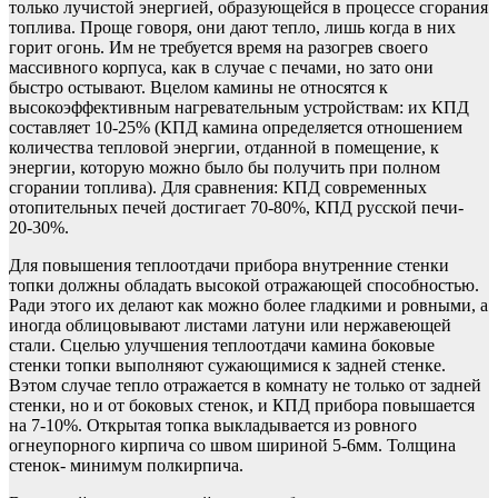
только лучистой энергией, образующейся в процессе сгорания
топлива. Проще говоря, они дают тепло, лишь когда в них
горит огонь. Им не требуется время на разогрев своего
массивного корпуса, как в случае с печами, но зато они
быстро остывают. Вцелом камины не относятся к
высокоэффективным нагревательным устройствам: их КПД
составляет 10-25% (КПД камина определяется отношением
количества тепловой энергии, отданной в помещение, к
энергии, которую можно было бы получить при полном
сгорании топлива). Для сравнения: КПД современных
отопительных печей достигает 70-80%, КПД русской печи-
20-30%.
Для повышения теплоотдачи прибора внутренние стенки
топки должны обладать высокой отражающей способностью.
Ради этого их делают как можно более гладкими и ровными, а
иногда облицовывают листами латуни или нержавеющей
стали. Сцелью улучшения теплоотдачи камина боковые
стенки топки выполняют сужающимися к задней стенке.
Вэтом случае тепло отражается в комнату не только от задней
стенки, но и от боковых стенок, и КПД прибора повышается
на 7-10%. Открытая топка выкладывается из ровного
огнеупорного кирпича со швом шириной 5-6мм. Толщина
стенок- минимум полкирпича.