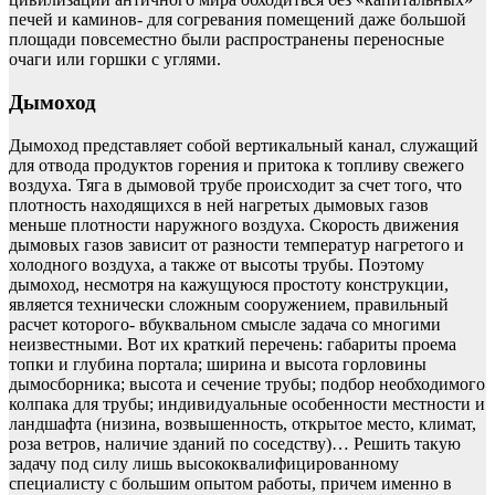
печей и каминов- для согревания помещений даже большой
площади повсеместно были распространены переносные
очаги или горшки с углями.
Дымоход
Дымоход представляет собой вертикальный канал, служащий
для отвода продуктов горения и притока к топливу свежего
воздуха. Тяга в дымовой трубе происходит за счет того, что
плотность находящихся в ней нагретых дымовых газов
меньше плотности наружного воздуха. Скорость движения
дымовых газов зависит от разности температур нагретого и
холодного воздуха, а также от высоты трубы. Поэтому
дымоход, несмотря на кажущуюся простоту конструкции,
является технически сложным сооружением, правильный
расчет которого- вбуквальном смысле задача со многими
неизвестными. Вот их краткий перечень: габариты проема
топки и глубина портала; ширина и высота горловины
дымосборника; высота и сечение трубы; подбор необходимого
колпака для трубы; индивидуальные особенности местности и
ландшафта (низина, возвышенность, открытое место, климат,
роза ветров, наличие зданий по соседству)… Решить такую
задачу под силу лишь высококвалифицированному
специалисту с большим опытом работы, причем именно в