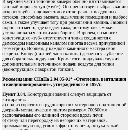
В верхней части топочной камеры обычно изготавливается
газовый порог- уступ («зуб»). Он препятствует выбрасыванию
искр из трубы, защищает топку от встречных воздушных
потоков, способных вызвать задымление помещения и выброс
сажи, а также улучшает тягу при разжигании камина. Газовый
порог- это место, где оседает сажа, поэтому здесь может
устанавливаться лоток-сажесборник. Впрочем, во многих
конструкциях «зуб» отсутствует и топка соединяется с
дымоходом наклонным каналом (иногда весьма причудливой
геометрии). Вобщем, у каждого каминного мастера свои
секреты. Вподу (нижней части камина) делается углубление
для сбора золы- поддувало. Кроме того, поддувало служит
дополнительным источником подачи воздуха для топки
(вконструкциях с закрытой топкой).
Рекомендации СНиПа 2.04.05-91* «Отопление, вентиляция
и кондиционирование», утвержденного в 1997г.
Пункт 3.84.
Конструкции зданий следует защищать от
возгорания:
а) пол из горючих и трудногорючих материалов под топочной
дверкой- металлическим листом размером 700500мм,
располагаемым его длинной стороной вдоль печи;
б) стену или перегородку из негорючих материалов,
примыкающую под углом к фронтону печи,- штукатуркой