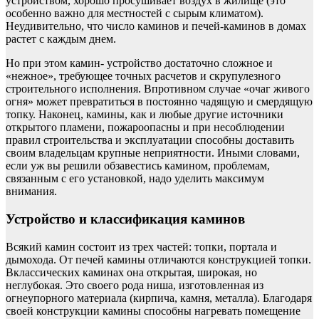
устройством, хорошо просушивает воздух в жилище (это
особенно важно для местностей с сырым климатом).
Неудивительно, что число каминов и печей-каминов в домах
растет с каждым днем.
Но при этом камин- устройство достаточно сложное и
«нежное», требующее точных расчетов и скрупулезного
строительного исполнения. Впротивном случае «очаг живого
огня» может превратиться в постоянно чадящую и смердящую
топку. Наконец, камины, как и любые другие источники
открытого пламени, пожароопасны и при несоблюдении
правил строительства и эксплуатации способны доставить
своим владельцам крупные неприятности. Иными словами,
если уж вы решили обзавестись камином, проблемам,
связанным с его установкой, надо уделить максимум
внимания.
Устройство и классификация каминов
Всякий камин состоит из трех частей: топки, портала и
дымохода. От печей камины отличаются конструкцией топки.
Вклассических каминах она открытая, широкая, но
неглубокая. Это своего рода ниша, изготовленная из
огнеупорного материала (кирпича, камня, металла). Благодаря
своей конструкции камины способны нагревать помещение