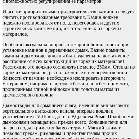
с возможностью регулирования ее параметров.
И все же приоритетными при строительстве каминов следует
считать противопожарные требования. Камин должен
надежно изолироваться от пола, перегородок и других
строительных конструкций, изготовленных из горючих
материалов.
Особенно актуальны вопросы пожарной безопасности при
установке каминов в деревянных домах. Важно помнить:
камины и дымоходы должны быть удалены на достаточное
расстояние от всех конструкций из горючих материалов!
Расстояние это должно составлять не менее 250мм. Стенки из
горючих материалов, расположенные в непосредственной
близости от камина, необходимо изолировать негорючим
материалом, например листом асбеста или асбестоцемента,
пропитанным глиной войлоком или толстым матом из
кремнеземного волокна.
Дымоотводы для домашнего очага, имеющие вид высокого
вертикального вытяжного канала, впервые вошли в
употребление в V-III вв. до н. э. ВДревнем Риме. Подобными
дымоходами оснащались, прежде всего, большие печи для
нагрева воды в римских банях- термах. Мягкий климат
позволял грекам, римлянам и представителям прочих
цивилизаций античного мира обходиться без «капитальных»