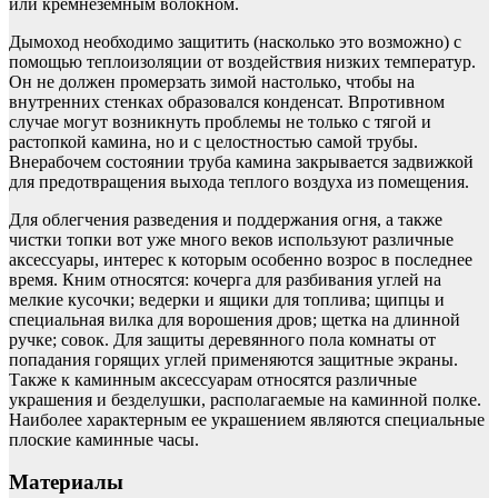
или кремнеземным волокном.
Дымоход необходимо защитить (насколько это возможно) с
помощью теплоизоляции от воздействия низких температур.
Он не должен промерзать зимой настолько, чтобы на
внутренних стенках образовался конденсат. Впротивном
случае могут возникнуть проблемы не только с тягой и
растопкой камина, но и с целостностью самой трубы.
Внерабочем состоянии труба камина закрывается задвижкой
для предотвращения выхода теплого воздуха из помещения.
Для облегчения разведения и поддержания огня, а также
чистки топки вот уже много веков используют различные
аксессуары, интерес к которым особенно возрос в последнее
время. Кним относятся: кочерга для разбивания углей на
мелкие кусочки; ведерки и ящики для топлива; щипцы и
специальная вилка для ворошения дров; щетка на длинной
ручке; совок. Для защиты деревянного пола комнаты от
попадания горящих углей применяются защитные экраны.
Также к каминным аксессуарам относятся различные
украшения и безделушки, располагаемые на каминной полке.
Наиболее характерным ее украшением являются специальные
плоские каминные часы.
Материалы