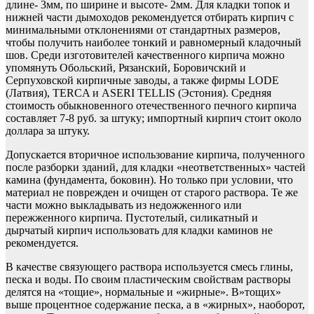
длине- 3мм, по ширине и высоте- 2мм. Для кладки топок и
нижней части дымоходов рекомендуется отбирать кирпич с
минимальными отклонениями от стандартных размеров,
чтобы получить наиболее тонкий и равномерный кладочный
шов. Среди изготовителей качественного кирпича можно
упомянуть Обольский, Рязанский, Боровичский и
Серпуховской кирпичные заводы, а также фирмы LODE
(Латвия), TERCA и ASERI TELLIS (Эстония). Средняя
стоимость обыкновенного отечественного печного кирпича
составляет 7-8 руб. за штуку; импортный кирпич стоит около
доллара за штуку.
Допускается вторичное использование кирпича, полученного
после разборки зданий, для кладки «неответственных» частей
камина (фундамента, боковин). Но только при условии, что
материал не поврежден и очищен от старого раствора. Те же
части можно выкладывать из недожженного или
пережженного кирпича. Пустотелый, силикатный и
дырчатый кирпич использовать для кладки каминов не
рекомендуется.
В качестве связующего раствора используется смесь глины,
песка и воды. По своим пластическим свойствам растворы
делятся на «тощие», нормальные и «жирные». В»тощих»
выше процентное содержание песка, а в «жирных», наоборот,