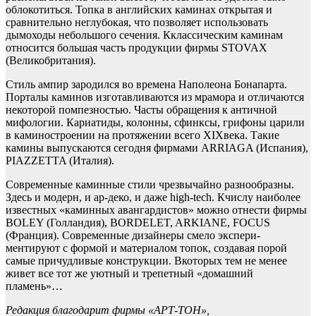
облокотиться. Топка в английских каминах открытая и
сравнительно неглубокая, что позволяет использовать
дымоходы небольшого сечения. Кклассическим каминам
относится большая часть продукции фирмы STOVAX
(Великобритания).
Стиль ампир зародился во времена Наполеона Бонапарта.
Порталы каминов изготавливаются из мрамора и отличаются
некоторой помпезностью. Часты обращения к античной
мифологии. Кариатиды, колонны, сфинксы, грифоны царили
в каминостроении на протяжении всего XIXвека. Такие
камины выпускаются сегодня фирмами ARRIAGA (Испания),
PIAZZETTA (Италия).
Современные каминные стили чрезвычайно разнообразны.
Здесь и модерн, и ар-деко, и даже high-tech. Кчислу наиболее
известных «каминных авангардистов» можно отнести фирмы
BOLEY (Голландия), BORDELET, ARKIANE, FOCUS
(Франция). Современные дизайнеры смело экспери-
ментируют с формой и материалом топок, создавая порой
самые причудливые конструкции. Вкоторых тем не менее
живет все тот же уютный и трепетный «домашний
пламень»…
Редакция благодарит фирмы «АРТ-ТОН»,