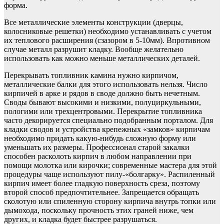
форма.
Все металлические элементы конструкции (дверцы,
колосниковые решетки) необходимо устанавливать с учетом
их теплового расширения (сзазором в 5-10мм). Впротивном
случае металл разрушит кладку. Вообще желательно
использовать как можно меньше металлических деталей.
Перекрывать топливник камина нужно кирпичом,
металлические балки для этого использовать нельзя. Число
кирпичей в арке и рядов в своде должно быть нечетным.
Своды бывают высокими и низкими, полуциркульными,
пологими или трехцентровыми. Перекрытие топливника
часто декорируется специально подобранным порталом. Для
кладки сводов и устройства крепежных «замков» кирпичам
необходимо придать какую-нибудь сложную форму или
уменьшать их размеры. Профессионал старой закалки
способен расколоть кирпич в любом направлении при
помощи молотка или кирочки; современные мастера для этой
процедуры чаще используют пилу-«болгарку». Распиленный
кирпич имеет более гладкую поверхность среза, поэтому
второй способ предпочтительнее. Запрещается обращать
сколотую или спиленную сторону кирпича внутрь топки или
дымохода, поскольку прочность этих граней ниже, чем
других, и кладка будет быстрее разрушаться.