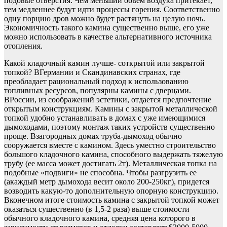
подовые отверстия. Чем меньший объем воздуха притекает,
тем медленнее будут идти процессы горения. Соответственно
одну порцию дров можно будет растянуть на целую ночь.
Экономичность такого камина существенно выше, его уже
можно использовать в качестве альтернативного источника
отопления.
Какой кладочный камин лучше- соткрытой или закрытой
топкой? ВГермании и Скандинавских странах, где
преобладает рациональный подход к использованию
топливных ресурсов, популярны камины с дверцами.
ВРоссии, из соображений эстетики, отдается предпочтение
открытым конструкциям. Камины с закрытой металлической
топкой удобно устанавливать в домах с уже имеющимися
дымоходами, поэтому монтаж таких устройств существенно
проще. Взагородных домах труба-дымоход обычно
сооружается вместе с камином. Здесь уместно строительство
большого кладочного камина, способного выдержать тяжелую
трубу (ее масса может достигать 2т). Металлическая топка на
подобные «подвиги» не способна. Чтобы разгрузить ее
(акаждый метр дымохода весит около 200-250кг), придется
возводить какую-то дополнительную опорную конструкцию.
Вконечном итоге стоимость камина с закрытой топкой может
оказаться существенно (в 1,5-2 раза) выше стоимости
обычного кладочного камина, средняя цена которого в