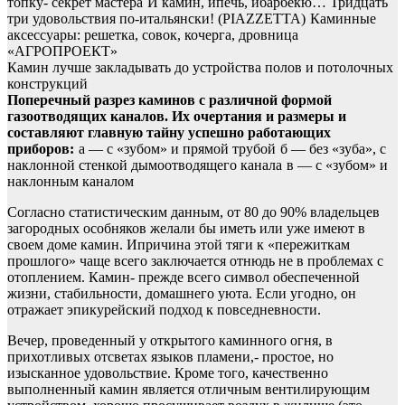
топку- секрет мастера
И камин, ипечь, ибарбекю… Тридцать
три удовольствия по-итальянски! (PIAZZETTA)
Каминные
аксессуары: решетка, совок, кочерга, дровница
«АГРОПРОЕКТ»
Камин лучше закладывать до устройства полов и потолочных
конструкций
Поперечный разрез каминов с различной формой
газоотводящих каналов. Их очертания и размеры и
составляют главную тайну успешно работающих
приборов:
а — с «зубом» и прямой трубой
б — без «зуба», с
наклонной стенкой дымоотводящего канала
в — с «зубом» и
наклонным каналом
Согласно статистическим данным, от 80 до 90% владельцев
загородных особняков желали бы иметь или уже имеют в
своем доме камин. Ипричина этой тяги к «пережиткам
прошлого» чаще всего заключается отнюдь не в проблемах с
отоплением. Камин- прежде всего символ обеспеченной
жизни, стабильности, домашнего уюта. Если угодно, он
отражает эпикурейский подход к повседневности.
Вечер, проведенный у открытого каминного огня, в
прихотливых отсветах языков пламени,- простое, но
изысканное удовольствие. Кроме того, качественно
выполненный камин является отличным вентилирующим