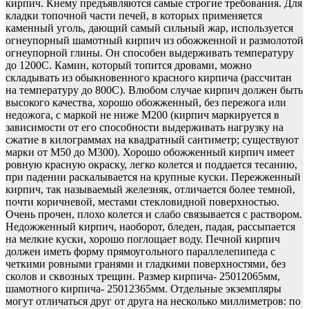
кирпич. Кнему предъявляются самые строгие требования. Для
кладки топочной части печей, в которых применяется
каменный уголь, дающий самый сильный жар, используется
огнеупорный шамотный кирпич из обожженной и размолотой
огнеупорной глины. Он способен выдерживать температуру
до 1200С. Камин, который топится дровами, можно
складывать из обыкновенного красного кирпича (рассчитан
на температуру до 800С). Влюбом случае кирпич должен быть
высокого качества, хорошо обожженный, без пережога или
недожога, с маркой не ниже М200 (кирпич маркируется в
зависимости от его способности выдерживать нагрузку на
сжатие в килограммах на квадратный сантиметр; существуют
марки от М50 до М300). Хорошо обожженный кирпич имеет
ровную красную окраску, легко колется и поддается тесанию,
при падении раскалывается на крупные куски. Пережженный
кирпич, так называемый железняк, отличается более темной,
почти коричневой, местами стекловидной поверхностью.
Очень прочен, плохо колется и слабо связывается с раствором.
Недожженный кирпич, наоборот, бледен, падая, рассыпается
на мелкие куски, хорошо поглощает воду. Печной кирпич
должен иметь форму прямоугольного параллелепипеда с
четкими ровными гранями и гладкими поверхностями, без
сколов и сквозных трещин. Размер кирпича- 25012065мм,
шамотного кирпича- 25012365мм. Отдельные экземпляры
могут отличаться друг от друга на несколько миллиметров: по