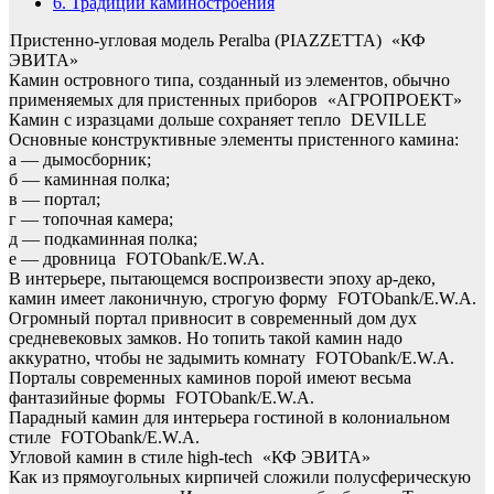
6.
Традиции каминостроения
Пристенно-угловая модель Peralba (PIAZZETTA)
«КФ
ЭВИТА»
Камин островного типа, созданный из элементов, обычно
применяемых для пристенных приборов
«АГРОПРОЕКТ»
Камин с изразцами дольше сохраняет тепло
DEVILLE
Основные конструктивные элементы пристенного камина:
а — дымосборник;
б — каминная полка;
в — портал;
г — топочная камера;
д — подкаминная полка;
е — дровница
FOTObank/E.W.A.
В интерьере, пытающемся воспроизвести эпоху ар-деко,
камин имеет лаконичную, строгую форму
FOTObank/E.W.A.
Огромный портал привносит в современный дом дух
средневековых замков. Но топить такой камин надо
аккуратно, чтобы не задымить комнату
FOTObank/E.W.A.
Порталы современных каминов порой имеют весьма
фантазийные формы
FOTObank/E.W.A.
Парадный камин для интерьера гостиной в колониальном
стиле
FOTObank/E.W.A.
Угловой камин в стиле high-tech
«КФ ЭВИТА»
Как из прямоугольных кирпичей сложили полусферическую