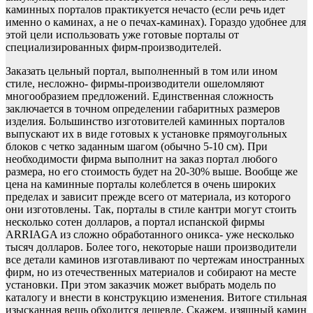
каминных порталов практикуется нечасто (если речь идет
именно о каминах, а не о печах-каминах). Гораздо удобнее для
этой цели использовать уже готовые порталы от
специализированных фирм-производителей.
Заказать цельный портал, выполненный в том или ином
стиле, несложно- фирмы-производители ошеломляют
многообразием предложений. Единственная сложность
заключается в точном определении габаритных размеров
изделия. Большинство изготовителей каминных порталов
выпускают их в виде готовых к установке прямоугольных
блоков с четко заданным шагом (обычно 5-10 см). При
необходимости фирма выполнит на заказ портал любого
размера, но его стоимость будет на 20-30% выше. Вообще же
цена на каминные порталы колеблется в очень широких
пределах и зависит прежде всего от материала, из которого
они изготовлены. Так, порталы в стиле кантри могут стоить
несколько сотен долларов, а портал испанской фирмы
ARRIAGA из сложно обработанного оникса- уже несколько
тысяч долларов. Более того, некоторые наши производители
все детали каминов изготавливают по чертежам иностранных
фирм, но из отечественных материалов и собирают на месте
установки. При этом заказчик может выбрать модель по
каталогу и внести в конструкцию изменения. Витоге стильная
изысканная вещь обходится дешевле. Скажем, изящный камин