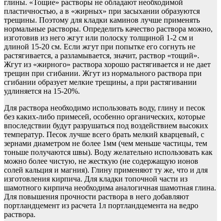
глины. «Тощие» растворы не обладают необходимой
пластичностью, а в «жирных» при засыхании образуются
трещины. Поэтому для кладки каминов лучше применять
нормальные растворы. Определить качество раствора можно,
изготовив из него жгут или полоску толщиной 1-2 см и
длиной 15-20 см. Если жгут при попытке его согнуть не
растягивается, а разламывается, значит, раствор «тощий».
Жгут из «жирного» раствора хорошо растягивается и не дает
трещин при сгибании. Жгут из нормального раствора при
сгибании образует мелкие трещины, а при растягивании
удлиняется на 15-20%.
Для раствора необходимо использовать воду, глину и песок
без каких-либо примесей, особенно органических, которые
впоследствии будут разрушаться под воздействием высоких
температур. Песок лучше всего брать мелкий кварцевый, с
зернами диаметром не более 1мм (чем меньше частицы, тем
тоньше получаются швы). Воду желательно использовать как
можно более чистую, не жесткую (не содержащую ионов
солей кальция и магния). Глину применяют ту же, что и для
изготовления кирпича. Для кладки топочной части из
шамотного кирпича необходима аналогичная шамотная глина.
Для повышения прочности раствора в него добавляют
портландцемент из расчета 1л портландцемента на ведро
раствора.