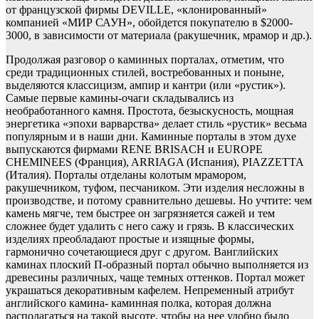
от французской фирмы DEVILLE, «клонированный»
компанией «МИР САУН», обойдется покупателю в $2000-
3000, в зависимости от материала (ракушечник, мрамор и др.).
Продолжая разговор о каминных порталах, отметим, что
среди традиционных стилей, востребованных и поныне,
выделяются классицизм, ампир и кантри (или «рустик»).
Самые первые камины-очаги складывались из
необработанного камня. Простота, безыскусность, мощная
энергетика «эпохи варварства» делает стиль «рустик» весьма
популярным и в наши дни. Каминные порталы в этом духе
выпускаются фирмами RENE BRISACH и EUROPE
CHEMINEES (Франция), ARRIAGA (Испания), PIAZZETTA
(Италия). Порталы отделаны колотым мрамором,
ракушечником, туфом, песчаником. Эти изделия несложны в
производстве, и потому сравнительно дешевы. Но учтите: чем
камень мягче, тем быстрее он загрязняется сажей и тем
сложнее будет удалить с него сажу и грязь. В классических
изделиях преобладают простые и изящные формы,
гармонично сочетающиеся друг с другом. Ванглийских
каминах плоский П-образный портал обычно выполняется из
древесины различных, чаще темных оттенков. Портал может
украшаться декоративным кафелем. Непременный атрибут
английского камина- каминная полка, которая должна
располагаться на такой высоте, чтобы на нее удобно было