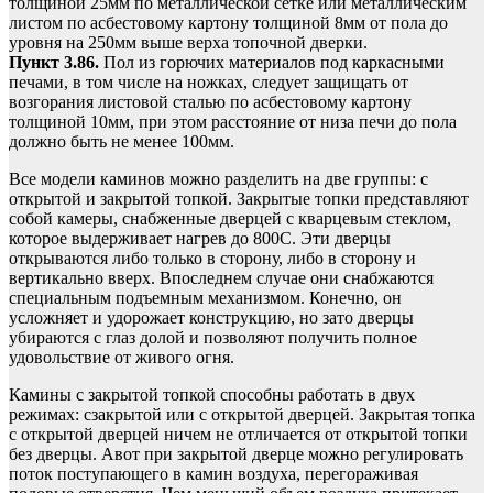
толщиной 25мм по металлической сетке или металлическим
листом по асбестовому картону толщиной 8мм от пола до
уровня на 250мм выше верха топочной дверки.
Пункт 3.86.
Пол из горючих материалов под каркасными
печами, в том числе на ножках, следует защищать от
возгорания листовой сталью по асбестовому картону
толщиной 10мм, при этом расстояние от низа печи до пола
должно быть не менее 100мм.
Все модели каминов можно разделить на две группы: с
открытой и закрытой топкой. Закрытые топки представляют
собой камеры, снабженные дверцей с кварцевым стеклом,
которое выдерживает нагрев до 800С. Эти дверцы
открываются либо только в сторону, либо в сторону и
вертикально вверх. Впоследнем случае они снабжаются
специальным подъемным механизмом. Конечно, он
усложняет и удорожает конструкцию, но зато дверцы
убираются с глаз долой и позволяют получить полное
удовольствие от живого огня.
Камины с закрытой топкой способны работать в двух
режимах: сзакрытой или с открытой дверцей. Закрытая топка
с открытой дверцей ничем не отличается от открытой топки
без дверцы. Авот при закрытой дверце можно регулировать
поток поступающего в камин воздуха, перегораживая