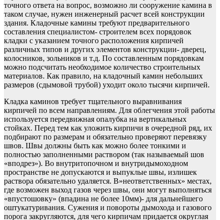
точного ответа на вопрос, возможно ли сооружение камина в
таком случае, нужен инженерный расчет всей конструкции
здания. Кладочные камины требуют предварительного
составления специалистом- строителем всех порядовок
кладки с указанием точного расположения кирпичей
различных типов и других элементов конструкции- дверец,
колосников, зольников и т.д. По составленным порядовкам
можно подсчитать необходимое количество строительных
материалов. Как правило, на кладочный камин небольших
размеров (сдымовой трубой) уходит около тысячи кирпичей.
Кладка каминов требует тщательного выравнивания
кирпичей по всем направлениям. Для облегчения этой работы
используется передвижная опалубка на вертикальных
стойках. Перед тем как уложить кирпичи в очередной ряд, их
подбирают по размерам и обязательно проверяют перевязку
швов. Швы должны быть как можно более тонкими и
полностью заполненными раствором (так называемый шов
«вподрез»). Во внутритопочном и внутридымоходном
пространстве не допускаются и выпуклые швы, излишек
раствора обязательно удаляется. В»неответственных» местах,
где возможен выход газов через швы, они могут выполняться
«впустошовку» (впадина не более 10мм)- для дальнейшего
оштукатуривания. Сужения и повороты дымохода и газового
порога закругляются, для чего кирпичам придается округлая