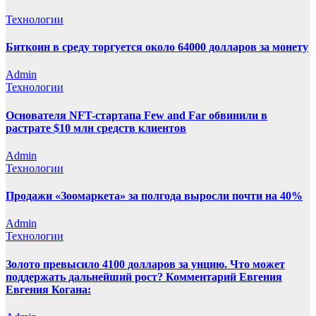
Технологии
Биткоин в среду торгуется около 64000 долларов за монету
Admin
Технологии
Основателя NFT-стартапа Few and Far обвинили в
растрате $10 млн средств клиентов
Admin
Технологии
Продажи «Зоомаркета» за полгода выросли почти на 40%
Admin
Технологии
Золото превысило 4100 долларов за унцию. Что может
поддержать дальнейший рост? Комментарий Евгения
Евгения Когана: