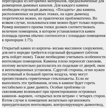
перегородки из негорючих материалов, предназначенные для
размещения дымовых каналов. Для каждого камина
необходим отдельный дымоход. «Посадить» два камина,
расположенных на разных этажах, на один дымоход
теоретически можно, но практически проблематично. Во
всяком случае, пользоваться ими можно будет только порознь.
Размер внешнего проема топки должен соответствовать
величине помещения, в котором устанавливается камин
(площадь проема обычно соотносится с площадью помещения
в пропорции 1:75).
Открытый камин из кирпича- весьма массивное сооружение,
для него нередко требуется отдельный фундамент (обэтом
речь пойдет ниже). Также необходимо учитывать особенности
вентиляции помещения. Камины плохо переносят сквозняк,
поэтому желательно располагать их подальше от дверей, окон
и вентиляционных установок. Сдругой стороны, огню нужен
постоянный и большой приток воздуха, чему могут
препятствовать герметичные стеклопакеты. Если не
выполнить эти требования, огонь в камине будет гореть
нестабильно и даже дымить. Особые проблемы со
сквозняками возникают при проектировании островных
каминов- жаровен, «открытых всем ветрам» с четырех сторон.
Вэтом случае в помещении желательно организовать
принудительную вентиляцию, контролирующую дымоотвод,