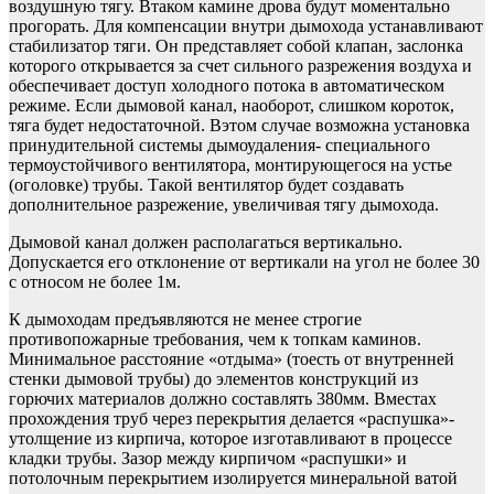
воздушную тягу. Втаком камине дрова будут моментально
прогорать. Для компенсации внутри дымохода устанавливают
стабилизатор тяги. Он представляет собой клапан, заслонка
которого открывается за счет сильного разрежения воздуха и
обеспечивает доступ холодного потока в автоматическом
режиме. Если дымовой канал, наоборот, слишком короток,
тяга будет недостаточной. Вэтом случае возможна установка
принудительной системы дымоудаления- специального
термоустойчивого вентилятора, монтирующегося на устье
(оголовке) трубы. Такой вентилятор будет создавать
дополнительное разрежение, увеличивая тягу дымохода.
Дымовой канал должен располагаться вертикально.
Допускается его отклонение от вертикали на угол не более 30
с относом не более 1м.
К дымоходам предъявляются не менее строгие
противопожарные требования, чем к топкам каминов.
Минимальное расстояние «отдыма» (тоесть от внутренней
стенки дымовой трубы) до элементов конструкций из
горючих материалов должно составлять 380мм. Вместах
прохождения труб через перекрытия делается «распушка»-
утолщение из кирпича, которое изготавливают в процессе
кладки трубы. Зазор между кирпичом «распушки» и
потолочным перекрытием изолируется минеральной ватой