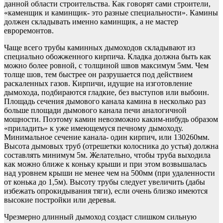
данной области строительства. Как говорят сами строители,
«каменщик и каминщик- это разные специальности». Камины
должен складывать именно каминщик, а не мастер
евроремонтов.
Чаще всего трубы каминных дымоходов складывают из
специально обожженного кирпича. Кладка должна быть как
можно более ровной, с толщиной швов максимум 5мм. Чем
толще шов, тем быстрее он разрушается под действием
раскаленных газов. Кирпичи, идущие на изготовление
дымохода, подбираются гладкие, без выступов или выбоин.
Площадь сечения дымового канала камина в несколько раз
больше площади дымового канала печи аналогичной
мощности. Поэтому камин невозможно каким-нибудь образом
«приладить» к уже имеющемуся печному дымоходу.
Минимальное сечение канала- один кирпич, или 130260мм.
Высота дымовых труб (отрешетки колосника до устья) должна
составлять минимум 5м. Желательно, чтобы труба выходила
как можно ближе к коньку крыши и при этом возвышалась
над уровнем крыши не менее чем на 500мм (при удаленности
от конька до 1,5м). Высоту трубы следует увеличить (дабы
избежать опрокидывания тяги), если очень близко имеются
высокие постройки или деревья.
Чрезмерно длинный дымоход создаст слишком сильную