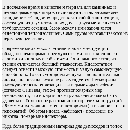
В последнее время в качестве материала для каминных и
печных дымоходов широко используются так называемые
«сэндвичи». «Сэндвич» представляет собой конструкцию,
состоящую из двух вложенных друг в друга металлических
труб круглого сечения. Зазор между ними заполняется
огнестойкой теплоизоляцией. Сами трубы изготавливаются из
нержавеющей стали.
Современные дымоходы «сэндвичной» конструкции
обладают некоторыми преимуществами по сравнению со
своими кирпичными собратьями. Они намного легче, их
стенки отличаются большей гладкостью. Кнедостаткам
следует отнести высокую стоимость и малую самонесущую
способность. То есть «сэндвичам» нужны дополнительные
опоры, внешняя нагрузка не рекомендуется. Несмотря на
высокую степень теплозащиты, эти дымоходы требуют
(согласно СНиПам) тех же противопожарных мер
безопасности, что и кирпичные трубы: они должны быть
удалены на безопасное расстояние от горючих конструкций
(380мм минус толщина стенки «сэндвича») и изолированы от
перекрытий. Об этом иногда «забывают» продавцы, но
никогда- пожарные инспекторы.
Куда более традиционный материал для дымоходов и топок-