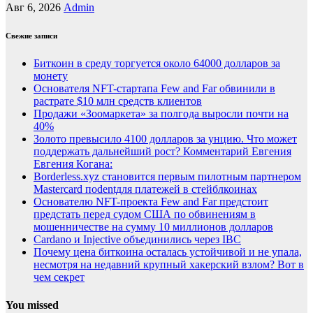
Авг 6, 2026
Admin
Свежие записи
Биткоин в среду торгуется около 64000 долларов за
монету
Основателя NFT-стартапа Few and Far обвинили в
растрате $10 млн средств клиентов
Продажи «Зоомаркета» за полгода выросли почти на
40%
Золото превысило 4100 долларов за унцию. Что может
поддержать дальнейший рост? Комментарий Евгения
Евгения Когана:
Borderless.xyz становится первым пилотным партнером
Mastercard поdentдля платежей в стейблкоинах
Основателю NFT-проекта Few and Far предстоит
предстать перед судом США по обвинениям в
мошенничестве на сумму 10 миллионов долларов
Cardano и Injective объединились через IBC
Почему цена биткоина осталась устойчивой и не упала,
несмотря на недавний крупный хакерский взлом? Вот в
чем секрет
You missed