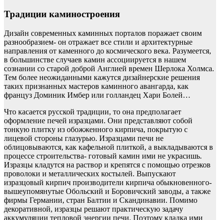
Традиции каминостроения
Дизайн современных каминных порталов поражает своим
разнообразием- он отражает все стили и архитектурные
направления от каменного до космического века. Разумеется,
в большинстве случаев камин ассоциируется в нашем
сознании со старой доброй Англией времен Шерлока Холмса.
Тем более неожиданными кажутся дизайнерские решения
таких признанных мастеров каминного авангарда, как
француз Доминик Имбер или голландец Хари Болей…
Что касается русской традиции, то она предполагает
оформление печей изразцами. Они представляют собой
тонкую плитку из обожженного кирпича, покрытую с
лицевой стороны глазурью. Изразцами печи не
облицовываются, как кафельной плиткой, а выкладываются в
процессе строительства- готовый камин ими не украсишь.
Изразцы кладутся на раствор и крепятся с помощью отрезков
проволоки и металлических костылей. Выпускают
изразцовый кирпич производители кирпича обыкновенного-
вышеупомянутые Обольский и Боровичский заводы, а также
фирмы Германии, стран Балтии и Скандинавии. Помимо
декоративной, изразцы решают практическую задачу
аккумуляции тепловой энергии печи. Поэтому кладка ими