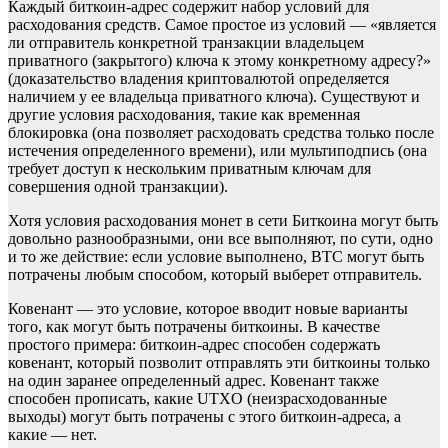
Каждый биткоин-адрес содержит набор условий для
расходования средств. Самое простое из условий — «является
ли отправитель конкретной транзакции владельцем
приватного (закрытого) ключа к этому конкретному адресу?»
(доказательство владения криптовалютой определяется
наличием у ее владельца приватного ключа). Существуют и
другие условия расходования, такие как временная
блокировка (она позволяет расходовать средства только после
истечения определенного времени), или мультиподпись (она
требует доступ к нескольким приватным ключам для
совершения одной транзакции).
Хотя условия расходования монет в сети Биткоина могут быть
довольно разнообразными, они все выполняют, по сути, одно
и то же действие: если условие выполнено, BTC могут быть
потрачены любым способом, который выберет отправитель.
Ковенант — это условие, которое вводит новые варианты
того, как могут быть потрачены биткоины. В качестве
простого примера: биткоин-адрес способен содержать
ковенант, который позволит отправлять эти биткоины только
на один заранее определенный адрес. Ковенант также
способен прописать, какие UTXO (неизрасходованные
выходы) могут быть потрачены с этого биткоин-адреса, а
какие — нет.