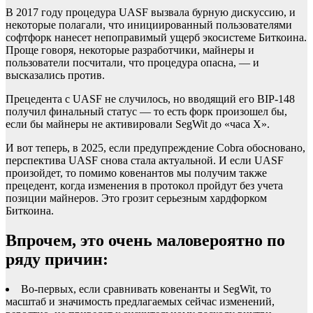
В 2017 году процедура UASF вызвала бурную дискуссию, и
некоторые полагали, что инициированный пользователями
софтфорк нанесет непоправимый ущерб экосистеме Биткоина.
Проще говоря, некоторые разработчики, майнеры и
пользователи посчитали, что процедура опасна, — и
высказались против.
Прецедента с UASF не случилось, но вводящий его BIP-148
получил финальный статус — то есть форк произошел бы,
если бы майнеры не активировали SegWit до «часа X».
И вот теперь, в 2025, если предупреждение Cobra обосновано,
перспектива UASF снова стала актуальной. И если UASF
произойдет, то помимо ковенантов мы получим также
прецедент, когда изменения в протокол пройдут без учета
позиции майнеров. Это грозит серьезным хардфорком
Биткоина.
Впрочем, это очень маловероятно по
ряду причин:
Во-первых, если сравнивать ковенанты и SegWit, то
масштаб и значимость предлагаемых сейчас изменений,