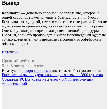
Вывод
Ковенанты — довольно спорное нововведение, которое, с
одной стороны, может улучшить безопасность и гибкость
Биткоина, но, с другой, несет в себе серьезные риски. И это не
единственная причина следить за возможными софтфорками.
Они могут вводится при помощи нетипичной процедуры
UASF, и, если это произойдет, в числе нововведений будут не
только ковенанты, но и прецедент проведения софтфорка в
обход майнеров.
Источник
Средний рейтинг
0 из 5 звезд. 0 голосов.
Вам нужно
авторизироваться
для того, чтобы проголосовать.
Навигация
Российский рынок удержался на уровне выше 2800 пунктов
Создатель PUBG «даже не думает» о NFT для будущей
по
метавселенной
записям