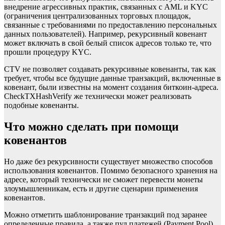
внедрение агрессивных практик, связанных с AML и KYC
(ограничения централизованных торговых площадок,
связанные с требованиями по предоставлению персональных
данных пользователей). Например, рекурсивный ковенант
может включать в свой белый список адресов только те, что
прошли процедуру KYC.
CTV не позволяет создавать рекурсивные ковенанты, так как
требует, чтобы все будущие данные транзакций, включенные в
ковенант, были известны на момент создания биткоин-адреса.
CheckTXHashVerify же технически может реализовать
подобные ковенанты.
Что можно сделать при помощи
ковенантов
Но даже без рекурсивности существует множество способов
использования ковенантов. Помимо безопасного хранения на
адресе, который технически не сможет перевести монеты
злоумышленникам, есть и другие сценарии применения
ковенантов.
Можно отметить шаблонирование транзакций под заранее
определенные правила, а также пул платежей (Payment Pool),