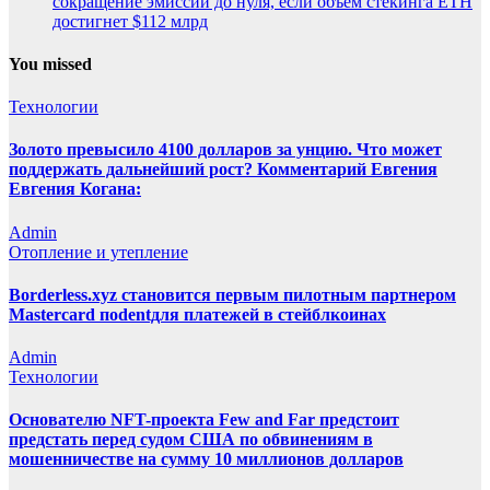
сокращение эмиссии до нуля, если объем стекинга ETH
достигнет $112 млрд
You missed
Технологии
Золото превысило 4100 долларов за унцию. Что может
поддержать дальнейший рост? Комментарий Евгения
Евгения Когана:
Admin
Отопление и утепление
Borderless.xyz становится первым пилотным партнером
Mastercard поdentдля платежей в стейблкоинах
Admin
Технологии
Основателю NFT-проекта Few and Far предстоит
предстать перед судом США по обвинениям в
мошенничестве на сумму 10 миллионов долларов