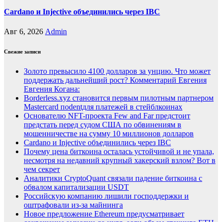
Cardano и Injective объединились через IBC
Авг 6, 2026
Admin
Свежие записи
Золото превысило 4100 долларов за унцию. Что может
поддержать дальнейший рост? Комментарий Евгения
Евгения Когана:
Borderless.xyz становится первым пилотным партнером
Mastercard поdentдля платежей в стейблкоинах
Основателю NFT-проекта Few and Far предстоит
предстать перед судом США по обвинениям в
мошенничестве на сумму 10 миллионов долларов
Cardano и Injective объединились через IBC
Почему цена биткоина осталась устойчивой и не упала,
несмотря на недавний крупный хакерский взлом? Вот в
чем секрет
Аналитики CryptoQuant связали падение биткоина с
обвалом капитализации USDT
Российскую компанию лишили господдержки и
оштрафовали из-за майнинга
Новое предложение Ethereum предусматривает