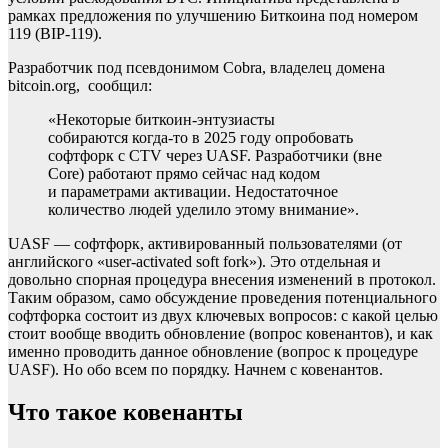
рамках предложения по улучшению Биткоина под номером
119 (BIP-119).
Разработчик под псевдонимом Cobra, владелец домена
bitcoin.org, сообщил:
«Некоторые биткоин-энтузиасты
собираются когда-то в 2025 году опробовать
софтфорк с CTV через UASF. Разработчики (вне
Core) работают прямо сейчас над кодом
и параметрами активации. Недостаточное
количество людей уделило этому внимание».
UASF — софтфорк, активированный пользователями (от
английского «user-activated soft fork»). Это отдельная и
довольно спорная процедура внесения изменений в протокол.
Таким образом, само обсуждение проведения потенциального
софтфорка состоит из двух ключевых вопросов: с какой целью
стоит вообще вводить обновление (вопрос ковенантов), и как
именно проводить данное обновление (вопрос к процедуре
UASF). Но обо всем по порядку. Начнем с ковенантов.
Что такое ковенанты