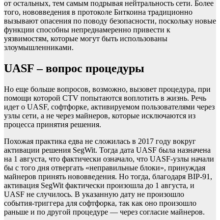
от остальных, тем самым подрывая нейтральность сети. Более
того, нововведения в протоколе Биткоина традиционно
вызывают опасения по поводу безопасности, поскольку новые
функции способны непреднамеренно привести к
уязвимостям, которые могут быть использованы
злоумышленниками.
UASF – вопрос процедуры
Но еще больше вопросов, возможно, вызовет процедура, при
помощи которой CTV попытаются воплотить в жизнь. Речь
идет о UASF, софтфорке, активируемом пользователями через
узлы сети, а не через майнеров, которые исключаются из
процесса принятия решения.
Похожая практика едва не сложилась в 2017 году вокруг
активации решения SegWit. Тогда дата UASF была назначена
на 1 августа, что фактически означало, что UASF-узлы начали
бы с того дня отвергать «неправильные блоки», принуждая
майнеров принять нововведения. Но тогда, благодаря BIP-91,
активация SegWit фактически произошла до 1 августа, и
UASF не случилось. В указанную дату не произошло
события-триггера для софтфорка, так как оно произошло
раньше и по другой процедуре — через согласие майнеров.