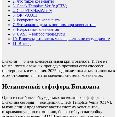
2.
Что такое ковенанты
3.
Check Template Verify (CTV)
4.
CheckTXHashVerify
5.
OP_VAULT
6.
Рекурсивные ковенанты
7.
Что можно сделать при помощи ковенантов
8.
Недостатки ковенантов
9.
UASF – вопрос процедуры
10.
Впрочем, это очень маловероятно по ряду причин:
11.
Вывод
Биткоин — очень консервативная криптовалюта. И тем не
менее, путем сложных процедур протокол сети способен
претерпевать изменения. 2025 год может оказаться знаковым в
этом отношении — из-за введения системы ковенантов.
Нетипичный софтфорк Биткоина
Один из наиболее обсуждаемых возможных софтфорков
Биткоина сегодня — концепция Check Template Verify (CTV).
ы концепции предлагают ввести систему ковенантов,
открывающую, по их мнению, более гибкую настройку
условий расходования BTC. Инициатива представлена в