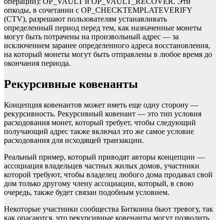
операции): OP_VAULT и OP_VAULT_RECOVER. Эти
опкоды, в сочетании с OP_CHECKTEMPLATEVERIFY
(CTV), разрешают пользователям устанавливать
определенный период перед тем, как назначенные монеты
могут быть потрачены на произвольный адрес — за
исключением заранее определенного адреса восстановления,
на который монеты могут быть отправлены в любое время до
окончания периода.
Рекурсивные ковенанты
Концепция ковенантов может иметь еще одну сторону —
рекурсивность. Рекурсивный ковенант — это тип условия
расходования монет, который требует, чтобы следующий
получающий адрес также включал это же самое условие
расходования для исходящей транзакции.
Реальный пример, который приводят авторы концепции —
ассоциация владельцев частных жилых домов, участники
которой требуют, чтобы владелец любого дома продавал свой
дом только другому члену ассоциации, который, в свою
очередь, также будет связан подобным условием.
Некоторые участники сообщества Биткоина бьют тревогу, так
как опасаются, что рекурсивные ковенанты могут позволить