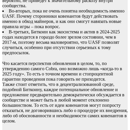
вероятно, не приведет к значительному расколу внутри
сообщества.
Во-вторых, пока не очень понятна необходимость именно
UASF. Почему сторонники ковенантов будут действовать
именно в обход майнеров, и как они смогут навязать новые
правила игры – пока вопрос.
В-третьих, Биткоин как экосистема и актив в 2024-2025
годах находится в гораздо более зрелом состоянии, чем в
2017-м, поэтому весьма маловероятно, что UASF позволят
случиться, особенно при отсутствии серьезных к тому
предпосылок.
Что касается перспектив обновления в целом, то, по
утверждению самого Cobra, оно возможно лишь «когда-то в
2025 году». То есть о точном времени и стопроцентной
гарантии проведения пока говорить не приходится.
Также стоит отметить, что в децентрализованной среде,
подобной Биткоину, каждое потенциальное обновление и
предложение предварительно демократически обсуждается в
сообществе и может быть в любой момент отклонено
большинством. То есть от идеи ковенантов могут попросту
отказаться, не договорившись либо о процедуре их внедрения,
либо об обоснованности и необходимости самих ковенантов в
целом.