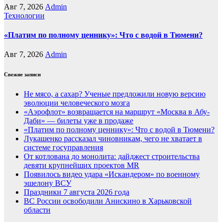
Авг 7, 2026
Admin
Технологии
«Платим по полному ценнику»: Что с водой в Тюмени?
Авг 7, 2026
Admin
Свежие записи
Не мясо, а сахар? Ученые предложили новую версию
эволюции человеческого мозга
«Аэрофлот» возвращается на маршрут «Москва в Абу-
Даби» — билеты уже в продаже
«Платим по полному ценнику»: Что с водой в Тюмени?
Лукашенко рассказал чиновникам, чего не хватает в
системе госуправления
От котлована до монолита: дайджест строительства
девяти крупнейших проектов MR
Появилось видео удара «Искандером» по военному
эшелону ВСУ
Праздники 7 августа 2026 года
ВС России освободили Анискино в Харьковской
области