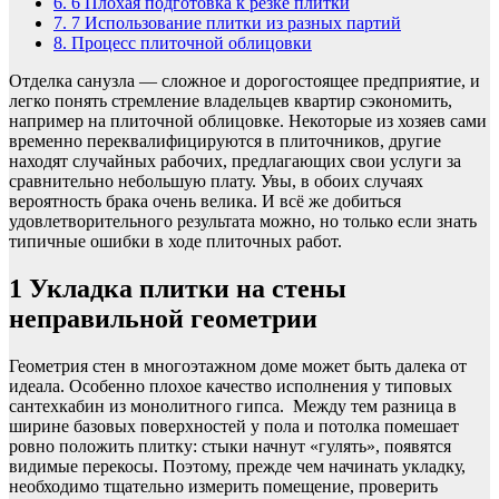
6.
6 Плохая подготовка к резке плитки
7.
7 Использование плитки из разных партий
8.
Процесс плиточной облицовки
Отделка санузла — сложное и дорогостоящее предприятие, и
легко понять стремление владельцев квартир сэкономить,
например на плиточной облицовке. Некоторые из хозяев сами
временно переквалифицируются в плиточников, другие
находят случайных рабочих, предлагающих свои услуги за
сравнительно небольшую плату. Увы, в обоих случаях
вероятность брака очень велика. И всё же добиться
удовлетворительного результата можно, но только если знать
типичные ошибки в ходе плиточных работ.
1
Укладка плитки на стены
неправильной геометрии
Геометрия стен в многоэтажном доме может быть далека от
идеала. Особенно плохое качество исполнения у типовых
сантехкабин из монолитного гипса. Между тем разница в
ширине базовых поверхностей у пола и потолка помешает
ровно положить плитку: стыки начнут «гулять», появятся
видимые перекосы. Поэтому, прежде чем начинать укладку,
необходимо тщательно измерить помещение, проверить