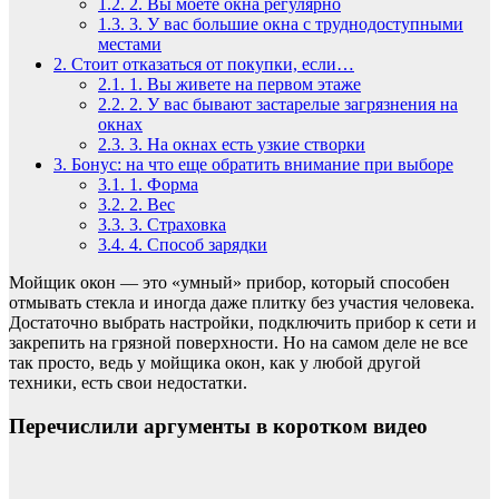
1.2.
2. Вы моете окна регулярно
1.3.
3. У вас большие окна с труднодоступными
местами
2.
Стоит отказаться от покупки, если…
2.1.
1. Вы живете на первом этаже
2.2.
2. У вас бывают застарелые загрязнения на
окнах
2.3.
3. На окнах есть узкие створки
3.
Бонус: на что еще обратить внимание при выборе
3.1.
1. Форма
3.2.
2. Вес
3.3.
3. Страховка
3.4.
4. Способ зарядки
Мойщик окон — это «умный» прибор, который способен
отмывать стекла и иногда даже плитку без участия человека.
Достаточно выбрать настройки, подключить прибор к сети и
закрепить на грязной поверхности. Но на самом деле не все
так просто, ведь у мойщика окон, как у любой другой
техники, есть свои недостатки.
Перечислили аргументы в коротком видео