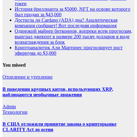
токен
История бриллианта за $5000, NFT на основе которого
был продан за $43,000
Достигла ли Cardano (ADA) дна? Аналитическая
компания сообщает! Вот последняя информация
Одинокий майнер биткоинов, вопреки всем прогнозам,
выиграл джекпот в размере 200 тысяч долларов в виде
вознаграждения за блок
Криптоаналитик Али Мартинес прогнозирует рост
эфириума до $3,000
You missed
Отопление и утепление
В поведении крупных китов, использующих XRP,
наблюдаются необычные движения
Admin
Технологии
В США отложили принятие закона о крипторынке
CLARITY Act до осени