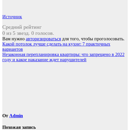
Источник
Средний рейтинг
0 из 5 звезд. 0 голосов.
Вам нужно
авторизироваться
для того, чтобы проголосовать.
Навигация
Какой потолок лучше сделать на кухне: 7 практичных
вариантов
по
Незаконная перепланировка квартиры: что запрещено в 2022
записям
году и какое наказание ждет нарушителей
От
Admin
Похожая запись