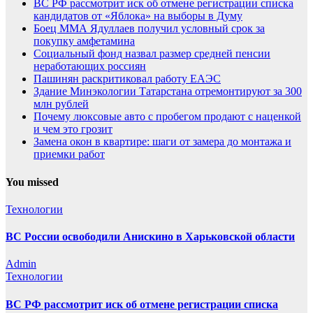
ВС РФ рассмотрит иск об отмене регистрации списка
кандидатов от «Яблока» на выборы в Думу
Боец ММА Ядуллаев получил условный срок за
покупку амфетамина
Социальный фонд назвал размер средней пенсии
неработающих россиян
Пашинян раскритиковал работу ЕАЭС
Здание Минэкологии Татарстана отремонтируют за 300
млн рублей
Почему люксовые авто с пробегом продают с наценкой
и чем это грозит
Замена окон в квартире: шаги от замера до монтажа и
приемки работ
You missed
Технологии
ВС России освободили Анискино в Харьковской области
Admin
Технологии
ВС РФ рассмотрит иск об отмене регистрации списка