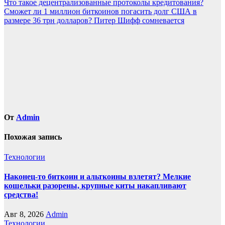
Навигация
Что такое децентрализованные протоколы кредитования?
Сможет ли 1 миллион биткоинов погасить долг США в
по
размере 36 трн долларов? Питер Шифф сомневается
записям
От
Admin
Похожая запись
Технологии
Наконец-то биткоин и альткоины взлетят? Мелкие
кошельки разорены, крупные киты накапливают
средства!
Авг 8, 2026
Admin
Технологии