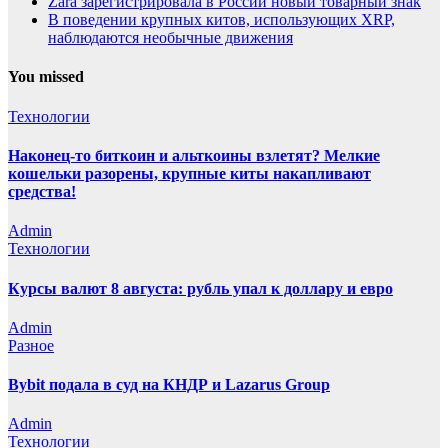
Zara зарегистрировала в России новый товарный знак
В поведении крупных китов, использующих XRP,
наблюдаются необычные движения
You missed
Технологии
Наконец-то биткоин и альткоины взлетят? Мелкие
кошельки разорены, крупные киты накапливают
средства!
Admin
Технологии
Курсы валют 8 августа: рубль упал к доллару и евро
Admin
Разное
Bybit подала в суд на КНДР и Lazarus Group
Admin
Технологии