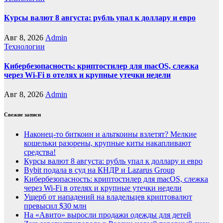
Курсы валют 8 августа: рубль упал к доллару и евро
Авг 8, 2026
Admin
Технологии
Кибербезопасность: криптостилер для macOS, слежка
через Wi-Fi в отелях и крупные утечки недели
Авг 8, 2026
Admin
Свежие записи
Наконец-то биткоин и альткоины взлетят? Мелкие
кошельки разорены, крупные киты накапливают
средства!
Курсы валют 8 августа: рубль упал к доллару и евро
Bybit подала в суд на КНДР и Lazarus Group
Кибербезопасность: криптостилер для macOS, слежка
через Wi-Fi в отелях и крупные утечки недели
Ущерб от нападений на владельцев криптовалют
превысил $30 млн
На «Авито» выросли продажи одежды для детей