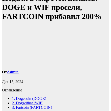
DOGE и WIF просели,
FARTCOIN прибавил 200%
От
Admin
Дек 15, 2024
Оглавление
1.
Dogecoin (DOGE)
2.
Dogwifhat (WIF)
3.
Fartcoin (FARTCOIN)