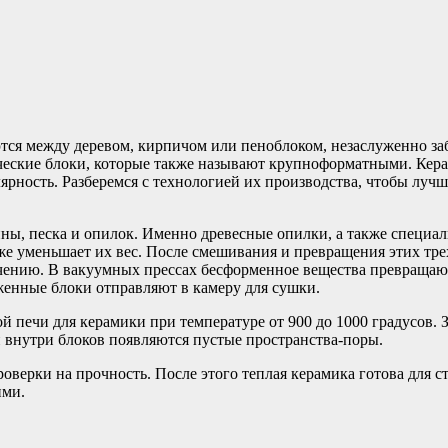
тся между деревом, кирпичом или пеноблоком, незаслуженно заб
ческие блоки, которые также называют крупноформатными. Кера
улярность. Разберемся с технологией их производства, чтобы лу
лины, песка и опилок. Именно древесные опилки, а также специ
акже уменьшает их вес. После смешивания и превращения этих т
ачению. В вакуумных прессах бесформенное вещества превращаю
женные блоки отправляют в камеру для сушки.
й печи для керамики при температуре от 900 до 1000 градусов. 
 внутри блоков появляются пустые пространства-поры.
оверки на прочность. После этого теплая керамика готова для 
ими.