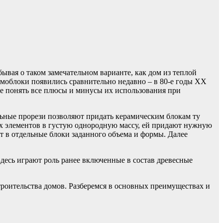
ывая о таком замечательном варианте, как дом из теплой
моблоки появились сравнительно недавно – в 80-е годы ХХ
чше понять все плюсы и минусы их использования при
альные прорези позволяют придать керамическим блокам ту
рех элементов в густую однородную массу, ей придают нужную
т в отдельные блоки заданного объема и формы. Далее
Здесь играют роль ранее включенные в состав древесные
строительства домов. Разберемся в основных преимуществах и