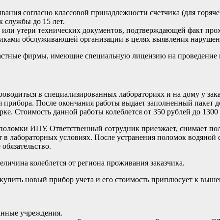
ания согласно классовой принадлежности счетчика (для горячей
 службы до 15 лет.
ва или утери технических документов, подтверждающей факт пр
иками обслуживающей организации в целях выявления нарушен
частные фирмы, имеющие специальную лицензию на проведение 
оводиться в специализированных лабораториях и на дому у зака
прибора. После окончания работы выдает заполненный пакет до
рке. Стоимость данной работы колеблется от 350 рублей до 1300 
поломки ИПУ. Ответственный сотрудник приезжает, снимает пол
нт в лабораторных условиях. После устранения поломок водяной
 обязательство.
 величина колеблется от региона проживания заказчика.
купить новый прибор учета и его стоимость приплюсует к выше
анные учреждения.