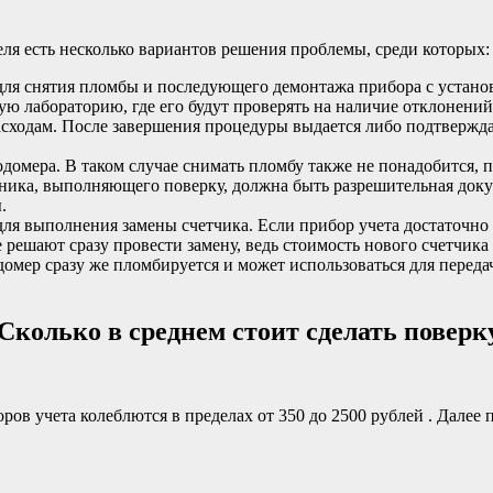
еля есть несколько вариантов решения проблемы, среди которых:
для снятия пломбы и последующего демонтажа прибора с устано
ю лабораторию, где его будут проверять на наличие отклонений.
асходам. После завершения процедуры выдается либо подтверж
одомера. В таком случае снимать пломбу также не понадобится, 
ника, выполняющего поверку, должна быть разрешительная доку
.
я выполнения замены счетчика. Если прибор учета достаточно с
е решают сразу провести замену, ведь стоимость нового счетчика
омер сразу же пломбируется и может использоваться для переда
Сколько в среднем стоит сделать поверк
ов учета колеблются в пределах от 350 до 2500 рублей . Далее 