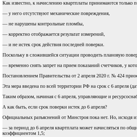
Как известно, к начислению квартплаты принимаются только по
— у него отсутствуют механические повреждения,
— не нарушены контрольные пломбы,
— корректно отображается результат измерений,
— и не истек срок действия последней поверки.
Поскольку в сложившейся ситуации проводить плановую повер
— временно снять запрет на прием показаний счетчиков, у ко
Постановлением Правительства от 2 апреля 2020 г. № 424 приос
Эта мера введена по всей территории РФ на срок с 6 апреля (д
Таким образом, начиная с 6 апреля, управляющие и ресурсосн
А как быть, если срок поверки истек до 6 апреля?
Официальных разъяснений от Минстроя пока нет. Но, исходя и
— за период до 6 апреля квартплата может начисляться по об
коэффициентом 1,5;