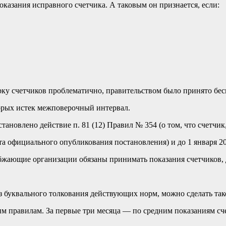
казания исправного счетчика. А таковым он признается, если:
ку счетчиков проблематично, правительством было принято бес
торых истек межповерочный интервал.
тановлено действие п. 81 (12) Правил № 354 (о том, что счетчи
ата официального опубликования постановления) и до 1 января 20
абжающие организации обязаны принимать показания счетчиков, 
з буквального толкования действующих норм, можно сделать так
щим правилам. За первые три месяца — по средним показаниям с