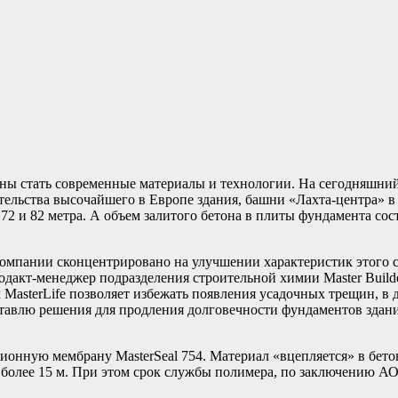
ны стать современные материалы и технологии. На сегодняшний 
ительства высочайшего в Европе здания, башни «Лахта-центра» 
72 и 82 метра. А объем залитого бетона в плиты фундамента со
омпании сконцентрировано на улучшении характеристик этого ст
дакт-менеджер подразделения строительной химии Master Builde
MasterLife позволяет избежать появления усадочных трещин, в 
дставлю решения для продления долговечности фундаментов здан
онную мембрану MasterSeal 754. Материал «вцепляется» в бето
е более 15 м. При этом срок службы полимера, по заключению А