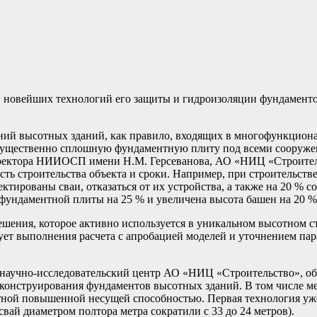
ой новейших технологий его защиты и гидроизоляции фундамен
ний высотных зданий, как правило, входящих в многофункцион
мущественно сплошную фундаментную плиту под всеми сооружен
директора НИИОСП имени Н.М. Герсеванова, АО «НИЦ «Строительс
сть строительства объекта и сроки. Например, при строительств
ктированы сваи, отказаться от их устройства, а также на 20 % с
 фундаментной плиты на 25 % и увеличена высота башен на 20 %
ения, которое активно используется в уникальном высотном стро
ебует выполнения расчета с апробацией моделей и уточнением па
ет научно-исследовательский центр АО «НИЦ «Строительство», 
 конструирования фундаментов высотных зданий. В том числе м
атной повышенной несущей способностью. Первая технология уже
вай диаметром полтора метра сократили с 33 до 24 метров).