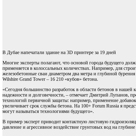
В Дубае напечатали здание на 3D принтере за 19 дней
Многие эксперты полагают, что основой города будущего долж
применяется в колоссальных количествах. Например, для стро
железобетонные сваи диаметром два метра и глубиной бурения 
Wilshire Grand Tower – 16 210 «кубов» бетона.
«Сегодня большинство разработок в области бетонов в нашей к
надежности и долговечности, – отмечает Дмитрий Лупанов, про
технологий первичной защиты: например, применение добавок 
увеличивает срок службы бетона. На 100+ Forum Russia я пре
могут называться технологиями будущего».
В пример эксперт приводит контактную листовую гидроизоляци
давление и агрессивное воздействие грунтовых вод на глубин