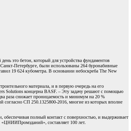
день это бетон, который для устройства фундаментов
в Санкт-Петербурге, были использованы 264 буронабивные
ставил 19 624 кубометра. В основании небоскреба The New
роительного материала, и в первую очередь на его
rs Solutions концерна BASF. – Эту задачу решают с помощью
два раза снижает проницаемость и минимум на 20 %
ий согласно СП 250.1325800-2016, многие из которых вполне
н, обеспечивая полный контакт с поверхностью, и выдерживает
О «ЦНИИПромзданий», составляет 100 лет.