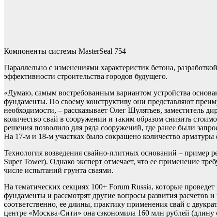
Компоненты системы MasterSeal 754
Параллельно с изменениями характеристик бетона, разработк
эффективности строительства городов будущего.
«Думаю, самым востребованным вариантом устройства основа
фундаменты. По своему конструктиву они представляют преи
необходимости, – рассказывает Олег Шулятьев, заместитель 
количество свай в сооружении и таким образом снизить стоимо
решения позволило для ряда сооружений, где ранее были запрое
На 17-м и 18-м участках было сокращено количество арматуры
Технология возведения свайно-плитных оснований – пример реш
Super Tower). Однако эксперт отмечает, что ее применение тр
числе испытаний грунта сваями.
На тематических секциях 100+ Forum Russia, которые провед
фундаменты и рассмотрят другие вопросы развития расчетов и
соответственно, ее длины, практику применения свай с двукр
центре «Москва-Сити» она сэкономила 160 млн рублей (длину с