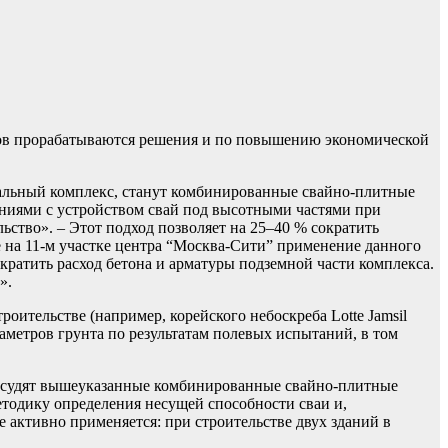
тов прорабатываются решения и по повышению экономической
альный комплекс, станут комбинированные свайно-плитные
иями с устройством свай под высотными частями при
тво». – Этот подход позволяет на 25–40 % сократить
е на 11-м участке центра “Москва-Сити” применение данного
ократить расход бетона и арматуры подземной части комплекса.
».
ительстве (например, корейского небоскреба Lotte Jamsil
раметров грунта по результатам полевых испытаний, в том
обсудят вышеуказанные комбинированные свайно-плитные
етодику определения несущей способности сваи и,
 активно применяется: при строительстве двух зданий в