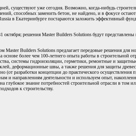
ей, существуют уже сегодня. Возможно, когда-нибудь строители 
ений, способных заменить бетон, не найдено, и в фокусе остают
ussia в Екатеринбурге постараются заложить эффективный фунда
октября; решения Master Builders Solutions будут представлены н
Master Builders Solutions предлагает передовые решения для но
а основе более чем 100-летнего опыта работы в строительной о
ьства, системы гидроизоляции, герметики, ремонтные и защитны
клей, деформационные швы, а также решения для защиты древес
сно (от разработки концепции до практического осуществления 
нам и направлениям деятельности и используем опыт, накоплен
на глубокое знание потребностей строительной отрасли в том и
одходов к строительству.