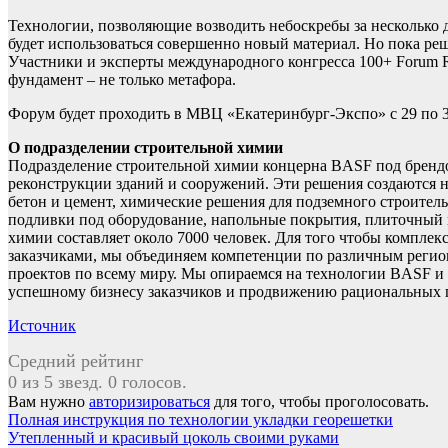
Технологии, позволяющие возводить небоскребы за несколько дн
будет использоваться совершенно новый материал. Но пока реш
Участники и эксперты международного конгресса 100+ Forum R
фундамент – не только метафора.
Форум будет проходить в МВЦ «Екатеринбург-Экспо» с 29 по 31 
О подразделении строительной химии
Подразделение строительной химии концерна BASF под брендом 
реконструкции зданий и сооружений. Эти решения создаются н
бетон и цемент, химические решения для подземного строител
подливки под оборудование, напольные покрытия, плиточный 
химии составляет около 7000 человек. Для того чтобы комплек
заказчиками, мы объединяем компетенции по различным регио
проектов по всему миру. Мы опираемся на технологии BASF и 
успешному бизнесу заказчиков и продвижению рациональных п
Источник
Средний рейтинг
0 из 5 звезд. 0 голосов.
Вам нужно
авторизироваться
для того, чтобы проголосовать.
Навигация
Полная инструкция по технологии укладки георешетки
Утепленный и красивый цоколь своими руками