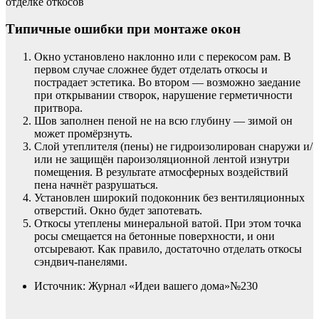
отделке откосов
Типичные ошибки при монтаже окон
Окно установлено наклонно или с перекосом рам. В
первом случае сложнее будет отделать откосы и
пострадает эстетика. Во втором — возможно заедание
при открывании створок, нарушение герметичности
притвора.
Шов заполнен пеной не на всю глубину — зимой он
может промёрзнуть.
Слой утеплителя (пены) не гидроизолирован снаружи и/
или не защищён пароизоляционной лентой изнутри
помещения. В результате атмосферных воздействий
пена начнёт разрушаться.
Установлен широкий подоконник без вентиляционных
отверстий. Окно будет запотевать.
Откосы утеплены минеральной ватой. При этом точка
росы смещается на бетонные поверхности, и они
отсыревают. Как правило, достаточно отделать откосы
сэндвич-панелями.
Источник: Журнал «Идеи вашего дома»№230