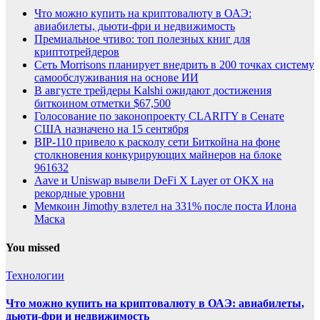
Что можно купить на криптовалюту в ОАЭ:
авиабилеты, дьюти-фри и недвижимость
Премиальное чтиво: топ полезных книг для
криптотрейдеров
Сеть Morrisons планирует внедрить в 200 точках систему
самообслуживания на основе ИИ
В августе трейдеры Kalshi ожидают достижения
биткоином отметки $67,500
Голосование по законопроекту CLARITY в Сенате
США назначено на 15 сентября
BIP-110 привело к расколу сети Биткойна на фоне
столкновения конкурирующих майнеров на блоке
961632
Aave и Uniswap вывели DeFi X Layer от OKX на
рекордные уровни
Мемкоин Jimothy взлетел на 331% после поста Илона
Маска
You missed
Технологии
Что можно купить на криптовалюту в ОАЭ: авиабилеты,
дьюти-фри и недвижимость