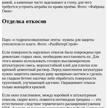
рамой, а каменные часто заделывают в стену, для чего
требуется устроить штрабы по краям проёма. Фото: «Фабрика
Окон»
Отделка откосов
Паро- и гидроизоля­ционные ленты нужны для защиты
утеплителя от влаги. Фото: «РалИнтерСтрой»
Если поверхность наружных откосов была повреждена при
демонтаже старых окон, необходимо восстановить их. Для
этого можно использовать готовую высокомарочную
штукатурную смесь, морозостойкий клей для плитки или
крепкий цементный раствор. Перед нанесением штукатурки
нужно защитить оконную раму малярным скотчем и сделать
на гладком бетоне насечки либо обработать поверхности
грунтовкой, улучшающей адгезию. Окрашивают откосы
только моющейся краской.
Если окно пластиковое, между коробкой и штукатурным
откосом, скорее всего, появится нитевидная трещина — это
естественное следствие термического расширения/сужения