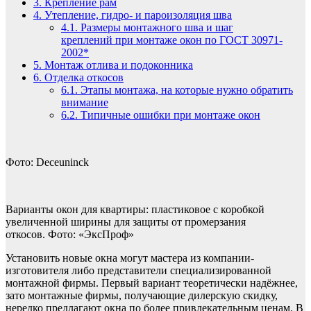
3.
Крепление рам
4.
Утепление, гидро- и пароизоляция шва
4.1.
Размеры монтажного шва и шаг
креплений при монтаже окон по ГОСТ 30971-
2002*
5.
Монтаж отлива и подоконника
6.
Отделка откосов
6.1.
Этапы монтажа, на которые нужно обратить
внимание
6.2.
Типичные ошибки при монтаже окон
Фото: Deceuninck
Варианты окон для квартиры: пластиковое с коробкой
увеличенной ширины для защиты от промерзания
откосов. Фото: «ЭксПроф»
Установить новые окна могут мастера из компании-
изготовителя либо представители специализированной
монтажной фирмы. Первый вариант теоретически надёжнее,
зато монтажные фирмы, получающие дилерскую скидку,
нередко предлагают окна по более привлекательным ценам. В