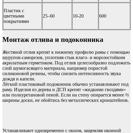
Пластик с
цветными
25–60
10-20
600
покрытиями
Монтаж отлива и подоконника
Жестяной отлив крепят к нижнему профилю рамы с помощью
шурупов-саморезов, уплотняя стык влаго- и морозостойким
акрилатным герметиком. Под отлив целесообразно подложить
слой шумогасящего материала, например пористой
силиконовой резины, чтобы снизить интенсивность звука
дождя и капели.
Лёгкий пластиковый подоконник обычно устанавливают под
раму. Изделия из дерева и ДСП крепят «жидкими гвоздями»
или полиуретановой пеной. Если на стену опирается менее ⅔
ширины доски, не обойтись без металлических кронштейнов.
Устанавливают одновременно с окном, защемляя оконной