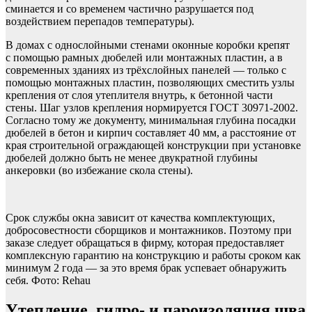
сминается и со временем частично разрушается под
воздействием перепадов температуры).
В домах с однослойными стенами оконные коробки крепят
с помощью рамных дюбелей или монтажных пластин, а в
современных зданиях из трёхслойных панелей — только с
помощью монтажных пластин, позволяющих сместить узлы
крепления от слоя утеплителя внутрь, к бетонной части
стены. Шаг узлов креп­ления нормируется ГОСТ 30971-2002.
Согласно тому же документу, минимальная глубина посадки
дюбелей в бетон и кирпич составляет 40 мм, а расстояние от
края строительной ограждающей конструкции при установке
дюбелей должно быть не менее двукратной глубины
анкеровки (во избежание скола стены).
Срок службы окна зависит от качества комплектующих,
добросовестности сборщиков и монтажников. Поэтому при
заказе следует обращаться в фирму, которая предоставляет
комплексную гарантию на конструкцию и работы сроком как
минимум 2 года — за это время брак успевает обнаружить
себя. Фото: Rehau
Утепление, гидро- и пароизоляция шва