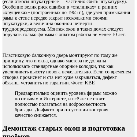
(если откосы штукатурные — частично сбить штукатурку).
Особенно велик риск ошибки в «сталинках» и ранних
«хрущёвках» (построенных до 1965 г.), где узел примыкания
рамы к стене нередко закрыт несколькими слоями
штукатурки, а величина оконной четверти
труднопредсказуема. Монтаж окон в таких домах следует
поручать только фирмам с опытом работы не менее 10 лет.
Пластиковую балконную дверь монтируют по тому же
принципу, что и окна, однако мастера не должны
использовать стандартные опорные колодки, так как
увеличивать высоту порога нежелательно. Если со временем
створка провиснет и ста-нет хуже закрываться, дефект
обязаны устранить по гарантии. Фото: KBE
Предварительно оценить уровень фирмы можно
по отзывам в Интернете, и всё же не стоит
полностью полагаться на добросовестность
бригады. Де-факто при отсутствии контроля
качество снижается.
Демонтаж старых окон и подготовка
проёмов