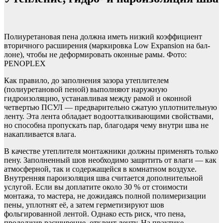
Полиуретановая пена должна иметь низкий коэффициент
вторичного расширения (маркировка Low Expansion на бал­
лоне), чтобы не деформировать оконные рамы. Фото:
PENOPLEX
Как правило, до заполнения зазора утеплителем
(полиуретановой пеной) выполняют наружную
гидроизоляцию, устанавливая между рамой и оконной
четвертью ПСУЛ — предварительно сжатую уплотнительную
ленту. Эта лента обладает водоотталкивающими свойствами,
но способна пропускать пар, благодаря чему внутри шва не
накапливается влага.
В качестве утеплителя монтажники должны применять только
пену. Заполненный шов необходимо защитить от влаги — как
атмосферной, так и содержащейся в комнатном воздухе.
Внутренняя пароизоляция шва считается дополнительной
услугой. Если вы доплатите около 30 % от стоимости
монтажа, то мастера, не дожидаясь полной полимеризации
пены, уплотнят её, а затем герметизируют шов
фольгированной лентой. Однако есть риск, что пена,
продолжив расширение, отклеит ленту. На практике