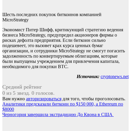
Шесть последних покупок биткоинов компанией
MicroStrategy
Экономист Питер Шифф, критикующий стратегию ведения
бизнеса MicroStrategy, предупредил акционеров фирмы о
рисках дефолта предприятия. Если биткоин сильно
подешевеет, это вызовет крах курса ценных бумаг
организации, и сотрудники MicroStrategy не смогут погасить
задолженность по конвертируемым облигациям, которые
были выпущены учреждением для привлечения капитала,
необходимого для покупки BTC.
Источник:
cryptonews.net
Средний рейтинг
0 из 5 звезд. 0 голосов.
Вам нужно
авторизироваться
для того, чтобы проголосовать.
Навигация
Аналитики предсказали биткоин по $150 000, а Ethereum по
$8000
по
Черногория завершила экстрадицию До Квона в США
записям