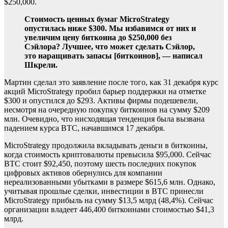
$250,000.
Стоимость ценных бумаг MicroStrategy
опустилась ниже $300. Мы избавимся от них и
увеличим цену биткоина до $250,000 без
Сэйлора? Лучшее, что может сделать Сэйлор,
это наращивать запасы [биткоинов], — написал
Шкрели.
Мартин сделал это заявление после того, как 31 декабря курс
акций MicroStrategy пробил барьер поддержки на отметке
$300 и опустился до $293. Активы фирмы подешевели,
несмотря на очередную покупку биткоинов на сумму $209
млн. Очевидно, что нисходящая тенденция была вызвана
падением курса BTC, начавшимся 17 декабря.
MicroStrategy продолжила вкладывать деньги в биткоины,
когда стоимость криптовалюты превысила $95,000. Сейчас
BTC стоит $92,450, поэтому шесть последних покупок
цифровых активов обернулись для компании
нереализованными убытками в размере $615,6 млн. Однако,
учитывая прошлые сделки, инвестиции в BTC принесли
MicroStrategy прибыль на сумму $13,5 млрд (48,4%). Сейчас
организации владеет 446,400 биткоинами стоимостью $41,3
млрд.