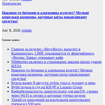
Технологии
Наконец-то биткоин и альткоины взлетят? Мелкие
кошельки разорены, крупные киты накапливают
средства!
Авг 8, 2026
Admin
Свежие записи
Главное за неделю: «ВкусВилл» выходит в
Калининград, LIMÉ отказывается от франчайзинга,
«Яндекс Лавка» открывает кафе
Wildberries включил в страхование заказов риски ударов
БПЛА
Наконец-то биткоин и альткоины взлетят? Мелкие
кошельки разорены, крупные киты накапливают
средства!
Курсы валют 8 августа: рубль упал к доллару и евро
Bybit подала в суд на КНДР и Lazarus Group
Кибербезопасность: криптостилер для macOS, слежка
через Wi-Fi в отелях и крупные утечки недели
Ущерб от нападений на владельцев криптовалют
превысил $30 млн