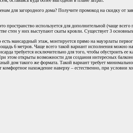
ем, оставаясь куда более выгодной в плане затрат.
нам для загородного дома? Получите промокод на скидку от зав
то пространство используется для дополнительной (чаще всего г
тве стен у них выступают скаты кровли. Существует 3 основных 
то есть мансардный этаж, монтируется прямо на мауэрлаты первог
площадь 6 метров. Чаще всего такой вариант исполнения можно 
нсарда требуется исключительно для того, чтобы обустроить ее 
При этом открыты возможности для создания интересных балкон
ный дом такого же формата. Такой вариант требует минимального
ит комфортное нахождение наверху – естественно, при условии х