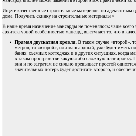
мансарда вполне может заменить второй этаж практически во вс
Ищете качественные строительные материалы по адекватным це
дома. Получить скидку на строительные материалы »
В наше время назначение мансарды не поменялось: чаще всего э
архитектурной особенностью мансард выступает то, что в качес
Прямая двускатная кровля
. В таком случае «второй», 
метров, то «второй», или мансардный, уже будет иметь 
банях, съемных коттеджах и в других ситуациях, когда ма
в таком пространстве какую-либо сложную планировку. 
вид и по затратам не сильно превышает простой одноэтаж
значительных потерь будет достигать второго, и обеспеч