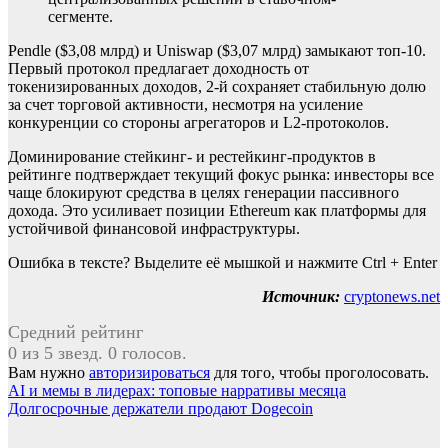
сегменте.
Pendle ($3,08 млрд) и Uniswap ($3,07 млрд) замыкают топ-10.
Первый протокол предлагает доходность от
токенизированных доходов, 2-й сохраняет стабильную долю
за счет торговой активности, несмотря на усиление
конкуренции со стороны агрегаторов и L2-протоколов.
Доминирование стейкинг- и рестейкинг-продуктов в
рейтинге подтверждает текущий фокус рынка: инвесторы все
чаще блокируют средства в целях генерации пассивного
дохода. Это усиливает позиции Ethereum как платформы для
устойчивой финансовой инфраструктуры.
Ошибка в тексте? Выделите её мышкой и нажмите Ctrl + Enter
Источник:
cryptonews.net
Средний рейтинг
0 из 5 звезд. 0 голосов.
Вам нужно
авторизироваться
для того, чтобы проголосовать.
Навигация
AI и мемы в лидерах: топовые нарративы месяца
Долгосрочные держатели продают Dogecoin
по