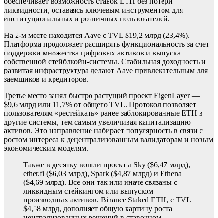
обеспечивает возможность ставок ETH без потери
ликвидности, оставаясь ключевым инструментом для
институциональных и розничных пользователей.
На 2-м месте находится Aave с TVL $19,2 млрд (23,4%).
Платформа продолжает расширять функциональность за счет
поддержки множества цифровых активов и выпуска
собственной стейблкойн-системы. Стабильная доходность и
развитая инфраструктура делают Aave привлекательным для
заемщиков и кредиторов.
Третье место занял быстро растущий проект EigenLayer —
$9,6 млрд или 11,7% от общего TVL. Протокол позволяет
пользователям «рестейкать» ранее заблокированные ETH в
другие системы, тем самым увеличивая капитализацию
активов. Это направление набирает популярность в связи с
ростом интереса к децентрализованным валидаторам и новым
экономическим моделям.
Также в десятку вошли проекты Sky ($6,47 млрд),
ether.fi ($6,03 млрд), Spark ($4,87 млрд) и Ethena
($4,69 млрд). Все они так или иначе связаны с
ликвидным стейкингом или выпуском
производных активов. Binance Staked ETH, с TVL
$4,58 млрд, дополняет общую картину роста
централизованных решений в ставочном-