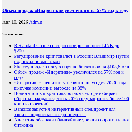
Объём продаж «Инарктики» увеличился на 57% год к году
Авг 10, 2026
Admin
Свежие записи
В Standard Chartered спрогнозировали рост LINK до
$200
Регулирование криптовалют в России: Владимир Путин
подписал новый закон
Strategy продала новую партию биткоинов на $108,6 млн
Объём продаж «Инарктики» увеличился на 57% год к
году
«Инарктика»: пео итогам первого полугодия 2026 года
выручка компании выросла на 38%
Волна чисток в криптовалютном секторе набирает
обороты: ожидается, что к 2026 году закроется более 100
криптопроектов!
Bankiros запустил интерактивный спецпроект для
защиты подростков от дропперства
Аналитик обозначил ближайшие уровни сопротивления
биткоина