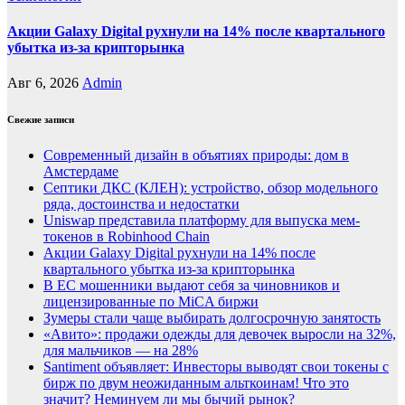
Акции Galaxy Digital рухнули на 14% после квартального
убытка из-за крипторынка
Авг 6, 2026
Admin
Свежие записи
Современный дизайн в объятиях природы: дом в
Амстердаме
Септики ДКС (КЛЕН): устройство, обзор модельного
ряда, достоинства и недостатки
Uniswap представила платформу для выпуска мем-
токенов в Robinhood Chain
Акции Galaxy Digital рухнули на 14% после
квартального убытка из-за крипторынка
В ЕС мошенники выдают себя за чиновников и
лицензированные по MiCA биржи
Зумеры стали чаще выбирать долгосрочную занятость
«Авито»: продажи одежды для девочек выросли на 32%,
для мальчиков — на 28%
Santiment объявляет: Инвесторы выводят свои токены с
бирж по двум неожиданным альткоинам! Что это
значит? Неминуем ли мы бычий рынок?