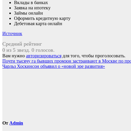
Вклады в банках
Заявка на ипотеку
Займы онлайн
Оформить кредитную карту
Дебетовая карта онлайн
Источник
Средний рейтинг
0 из 5 звезд. 0 голосов.
Вам нужно
авторизироваться
для того, чтобы проголосовать.
Навигация
Почти тысячу га бывших промзон застраивают в Москве по пр
Чарльз Хоскинсон объявил о «новой эре развития»
по
записям
От
Admin