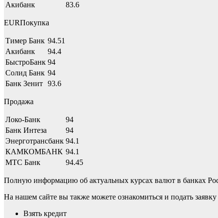
Акибанк
83.6
EURПокупка
Тимер Банк
94.51
Акибанк
94.4
БыстроБанк
94
Солид Банк
94
Банк Зенит
93.6
Продажа
Локо-Банк
94
Банк Интеза
94
Энерготрансбанк
94.1
КАМКОМБАНК
94.1
МТС Банк
94.45
Полную информацию об актуальных курсах валют в банках Рос
На нашем сайте вы также можете ознакомиться и подать заявк
Взять кредит