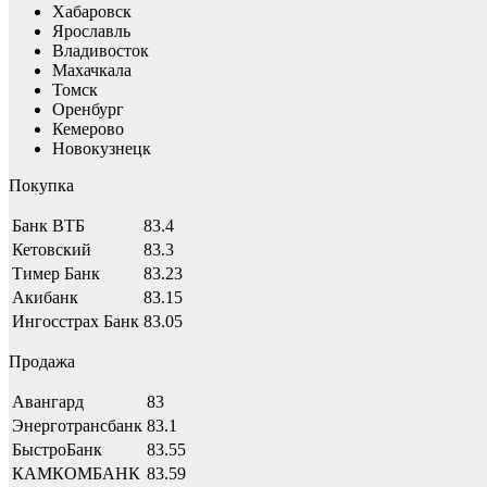
Хабаровск
Ярославль
Владивосток
Махачкала
Томск
Оренбург
Кемерово
Новокузнецк
Покупка
Банк ВТБ
83.4
Кетовский
83.3
Тимер Банк
83.23
Акибанк
83.15
Ингосстрах Банк
83.05
Продажа
Авангард
83
Энерготрансбанк
83.1
БыстроБанк
83.55
КАМКОМБАНК
83.59