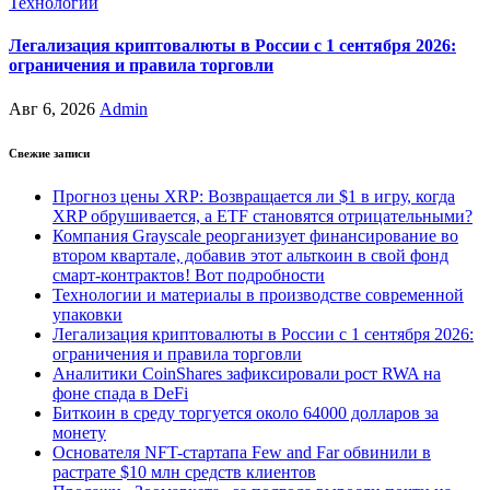
Технологии
Легализация криптовалюты в России с 1 сентября 2026:
ограничения и правила торговли
Авг 6, 2026
Admin
Свежие записи
Прогноз цены XRP: Возвращается ли $1 в игру, когда
XRP обрушивается, а ETF становятся отрицательными?
Компания Grayscale реорганизует финансирование во
втором квартале, добавив этот альткоин в свой фонд
смарт-контрактов! Вот подробности
Технологии и материалы в производстве современной
упаковки
Легализация криптовалюты в России с 1 сентября 2026:
ограничения и правила торговли
Аналитики CoinShares зафиксировали рост RWA на
фоне спада в DeFi
Биткоин в среду торгуется около 64000 долларов за
монету
Основателя NFT-стартапа Few and Far обвинили в
растрате $10 млн средств клиентов