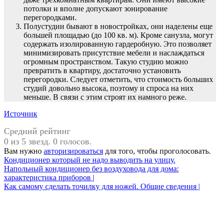
потолки и вполне допускают зонирование
перегородками.
Полустудии бывают в новостройках, они наделены еще
большей площадью (до 100 кв. м). Кроме санузла, могут
содержать изолированную гардеробную. Это позволяет
минимизировать присутствие мебели и наслаждаться
огромным пространством. Такую студию можно
превратить в квартиру, достаточно установить
перегородки. Следует отметить, что стоимость больших
студий довольно высока, поэтому и спроса на них
меньше. В связи с этим строят их намного реже.
Источник
Средний рейтинг
0 из 5 звезд. 0 голосов.
Вам нужно
авторизироваться
для того, чтобы проголосовать.
Навигация
Кондиционер который не надо выводить на улицу.
Напольный кондиционер без воздуховода для дома:
по
характеристика приборов |
записям
Как самому сделать точилку для ножей. Общие сведения |