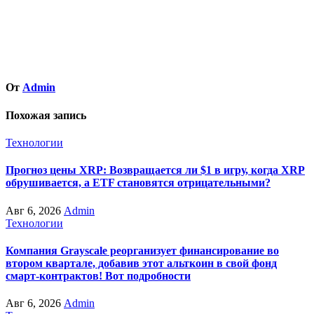
От
Admin
Похожая запись
Технологии
Прогноз цены XRP: Возвращается ли $1 в игру, когда XRP
обрушивается, а ETF становятся отрицательными?
Авг 6, 2026
Admin
Технологии
Компания Grayscale реорганизует финансирование во
втором квартале, добавив этот альткоин в свой фонд
смарт-контрактов! Вот подробности
Авг 6, 2026
Admin