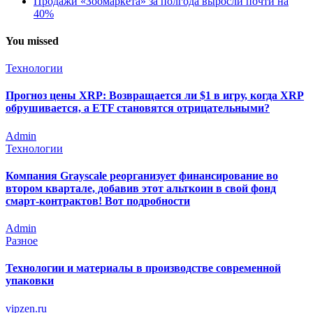
Продажи «Зоомаркета» за полгода выросли почти на
40%
You missed
Технологии
Прогноз цены XRP: Возвращается ли $1 в игру, когда XRP
обрушивается, а ETF становятся отрицательными?
Admin
Технологии
Компания Grayscale реорганизует финансирование во
втором квартале, добавив этот альткоин в свой фонд
смарт-контрактов! Вот подробности
Admin
Разное
Технологии и материалы в производстве современной
упаковки
vipzen.ru