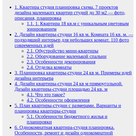
1.
Квартира студия планировка схема. 7 проектов
дизайна маленьких квартир студий до 30 м2 — фото,
описания, планировка
1.1.
1. Квартира 18 кв.м с уникальным цветовым
зонированием
2.
Дизайн квартиры-студии 16 кв м. Комната 16 кв. м. —
подходящий интерьер для небольших комнат. 110 фото
современных идей
2.1.
Обустройство мини-квартиры
2.2.
Оборудование маленькой спальни
2.3.
Особенности декорирования
2.4.
Отделка комнаты
3.
Планировка квартиры-студии 24 кв м. Примеры идей
дизайна интерьера
4.
Дизайн квартиры-студии 24 кв м прямоугольной.
Дизайн квартиры-студии площадью 24 кв. м
4.1.
Что это такое?
4.2.
Особенности оформления
5.
План квартиры-студии с размерами. Варианты и
планировка квартиры-студии
5.1.
Особенности бюджетного жилья и
планировки
6.
Однокомнатная квартира-студия планировка.
Особенности, ремонт и дизайн однокомнатной