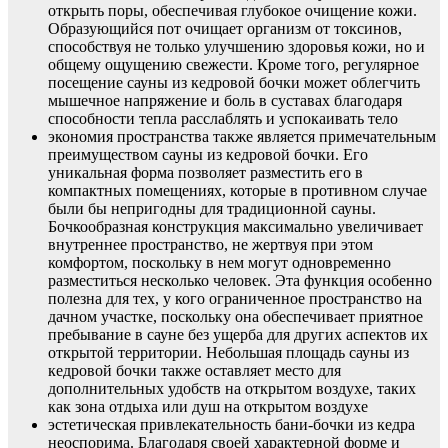
открыть поры, обеспечивая глубокое очищение кожи.
Образующийся пот очищает организм от токсинов,
способствуя не только улучшению здоровья кожи, но и
общему ощущению свежести. Кроме того, регулярное
посещение сауны из кедровой бочки может облегчить
мышечное напряжение и боль в суставах благодаря
способности тепла расслаблять и успокаивать тело
экономия пространства также является примечательным
преимуществом сауны из кедровой бочки. Его
уникальная форма позволяет разместить его в
компактных помещениях, которые в противном случае
были бы непригодны для традиционной сауны.
Бочкообразная конструкция максимально увеличивает
внутреннее пространство, не жертвуя при этом
комфортом, поскольку в нем могут одновременно
разместиться несколько человек. Эта функция особенно
полезна для тех, у кого ограниченное пространство на
дачном участке, поскольку она обеспечивает приятное
пребывание в сауне без ущерба для других аспектов их
открытой территории. Небольшая площадь сауны из
кедровой бочки также оставляет место для
дополнительных удобств на открытом воздухе, таких
как зона отдыха или душ на открытом воздухе
эстетическая привлекательность бани-бочки из кедра
неоспорима. Благодаря своей характерной форме и