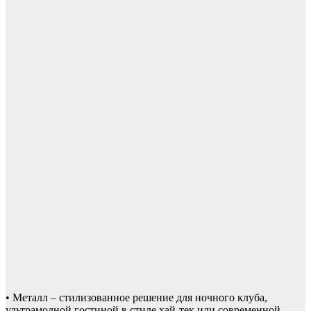
• Металл – стилизованное решение для ночного клуба,
ультрамодной гостиной в стиле хай-тек или современной