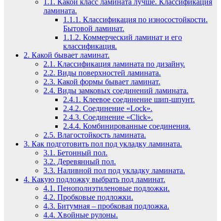
1.1.
Какой класс ламината лучше. Классификация
ламината.
1.1.1.
Классификация по износостойкости.
Бытовой ламинат.
1.1.2.
Коммерческий ламинат и его
классификация.
2.
Какой бывает ламинат.
2.1.
Классификация ламината по дизайну.
2.2.
Виды поверхностей ламината.
2.3.
Какой формы бывает ламинат.
2.4.
Виды замковых соединений ламината.
2.4.1.
Клеевое соединение шип-шпунт.
2.4.2.
Соединение «Lock».
2.4.3.
Соединение «Click».
2.4.4.
Комбинированные соединения.
2.5.
Влагостойкость ламината.
3.
Как подготовить пол под укладку ламината.
3.1.
Бетонный пол.
3.2.
Деревянный пол.
3.3.
Наливной пол под укладку ламината.
4.
Какую подложку выбрать под ламинат.
4.1.
Пенополиэтиленовые подложки.
4.2.
Пробковые подложки.
4.3.
Битумная – пробковая подложка.
4.4.
Хвойные рулоны.