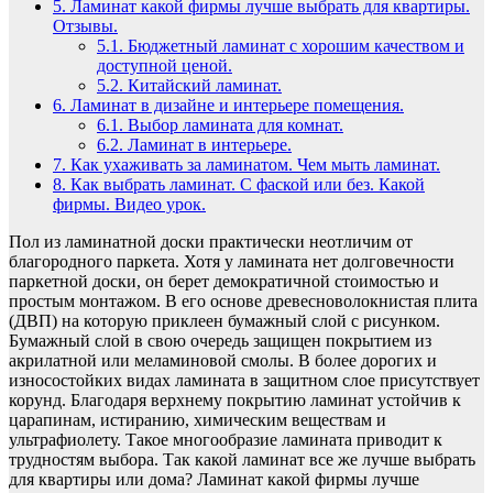
5.
Ламинат какой фирмы лучше выбрать для квартиры.
Отзывы.
5.1.
Бюджетный ламинат с хорошим качеством и
доступной ценой.
5.2.
Китайский ламинат.
6.
Ламинат в дизайне и интерьере помещения.
6.1.
Выбор ламината для комнат.
6.2.
Ламинат в интерьере.
7.
Как ухаживать за ламинатом. Чем мыть ламинат.
8.
Как выбрать ламинат. С фаской или без. Какой
фирмы. Видео урок.
Пол из ламинатной доски практически неотличим от
благородного паркета. Хотя у ламината нет долговечности
паркетной доски, он берет демократичной стоимостью и
простым монтажом. В его основе древесноволокнистая плита
(ДВП) на которую приклеен бумажный слой с рисунком.
Бумажный слой в свою очередь защищен покрытием из
акрилатной или меламиновой смолы. В более дорогих и
износостойких видах ламината в защитном слое присутствует
корунд. Благодаря верхнему покрытию ламинат устойчив к
царапинам, истиранию, химическим веществам и
ультрафиолету. Такое многообразие ламината приводит к
трудностям выбора. Так какой ламинат все же лучше выбрать
для квартиры или дома? Ламинат какой фирмы лучше