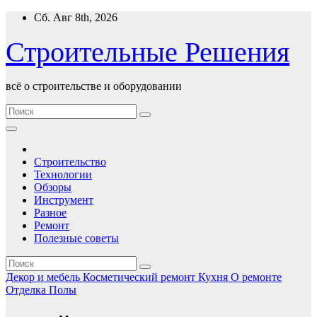
Перейти
Сб. Авг 8th, 2026
к
содержимому
Строительные Решения
всё о строительстве и оборудовании
Строительство
Технологии
Обзоры
Инструмент
Разное
Ремонт
Полезные советы
Декор и мебель
Косметический ремонт
Кухня
О ремонте
Отделка
Полы