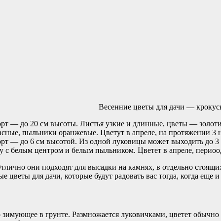
Весенние цветы для дачи — крокус
сорт — до 20 см высоты. Листья узкие и длинные, цветы — золот
сные, пыльники оранжевые. Цветут в апреле, на протяжении 3 н
орт — до 6 см высотой. Из одной луковицы может выходить до 3
ду с белым центром и белым пыльником. Цветет в апреле, периоо
Отлично они подходят для высадки на камнях, в отдельно стоящ
 цветы для дачи, которые будут радовать вас тогда, когда еще и
зимующее в грунте. Размножается луковичками, цветет обычно 