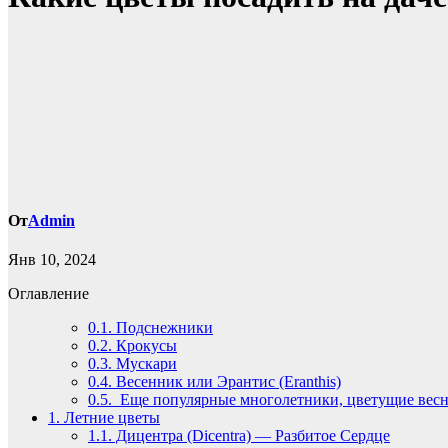
От
Admin
Янв 10, 2024
Оглавление
0.1.
Подснежники
0.2.
Крокусы
0.3.
Мускари
0.4.
Весенник или Эрантис (Eranthis)
0.5.
Еще популярные многолетники, цветущие вес
1.
Летние цветы
1.1.
Дицентра (Dicentra) — Разбитое Сердце