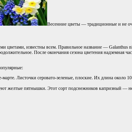
Весенние цветы — традиционные и не о
цветами, известны всем. Правильное название — Galanthus niva
продолжительное. После окончания сезона цветения надземная ча
популярные:
-марте. Листочки серовато-зеленые, плоские. Их длина около 1
меют желтые пятнышки. Этот сорт подснежников капризный — не