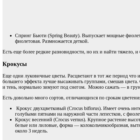
Спринг Бьюти (Spring Beauty). Выпускает мощные фиолет
фиолетовая. Размножается деткой.
Есть еще более редкие разновидности, но их и найти тяжело,
Крокусы
Еще одни луковичные цветы. Расцветают в тот же период что 
большего эффекта лучше высаживать группами, смешав цвета. 
и тень, нормально зимуют под снегом. Можно сажать — в гру
Есть довольно много сортов, отличающихся по срокам цветения
Крокус двухцветковый (Crocus biflorus). Имеет очень ин
голубыми пятнами на наружной части лепестков, с фиоле
Крокус весенний (Crocus vernus). Крупное растение выс
белые или лиловые, форма — колокольчикообразная, вытя
около 3 недель.