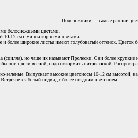
Подснежники — самые ранние цвет
ыми белоснежными цветами.
й 10-15 см с миниатюрными цветами.
е и более широкие листья имеют голубоватый оттенок. Цветок 
a (сцилла), но чаще их называют Пролески. Они более хрупкие н
обы они цвели весной, надо покормить нитрофоской. Распростра
ко-зеленые. Выпускает высокие цветоносы 10-12 см высотой, на
. Встречается белый подвид с более поздним цветением.