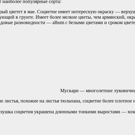
т наиболее популярные сорта:
рый цветет в мае. Соцветие имеет интересную окраску — верхуш
ющий в грунте. Имеет более мелкие цветы, чем армянский, окра
 садовые разновидности — album с белыми цветами и сроком цве
Мускари — многолетние луковичны
 листья, похожие на листья тюльпана, соцветие более плотное 
рхушка соцветия украшена длинными тонкими выростами — хохо