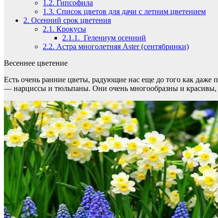
1.2.
Гипсофила
1.3.
Список цветов для дачи с летним цветением
2.
Осенний срок цветения
2.1.
Крокусы
2.1.1.
Гелениум осенний
2.2.
Астра многолетняя Aster (сентябринки)
Весеннее цветение
Есть очень ранние цветы, радующие нас еще до того как даже п
— нарциссы и тюльпаны. Они очень многообразны и красивы, н