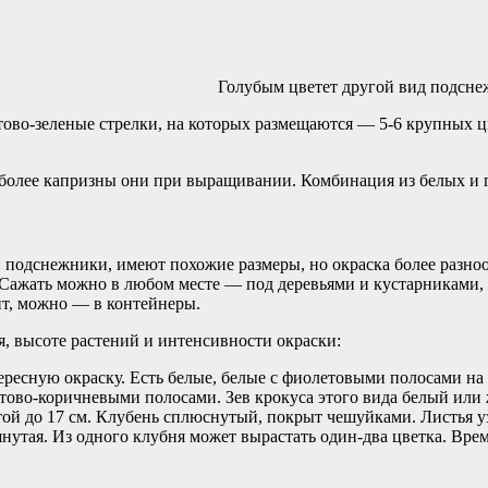
Голубым цветет другой вид подсн
ово-зеленые стрелки, на которых размещаются — 5-6 крупных ц
 и более капризны они при выращивании. Комбинация из белых и
и подснежники, имеют похожие размеры, но окраска более разно
Сажать можно в любом месте — под деревьями и кустарниками, 
нт, можно — в контейнеры.
, высоте растений и интенсивности окраски:
тересную окраску. Есть белые, белые с фиолетовыми полосами на 
тово-коричневыми полосами. Зев крокуса этого вида белый или
отой до 17 см. Клубень сплюснутый, покрыт чешуйками. Листья у
нутая. Из одного клубня может вырастать один-два цветка. Врем