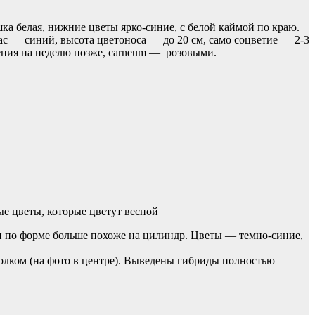
ка белая, нижние цветы ярко-синие, с белой каймой по краю.
с — синий, высота цветоноса — до 20 см, само соцветие — 2-3
тения на неделю позже, carneum — розовыми.
е цветы, которые цветут весной
и по форме больше похоже на цилиндр. Цветы — темно-синие,
лком (на фото в центре). Выведены гибриды полностью