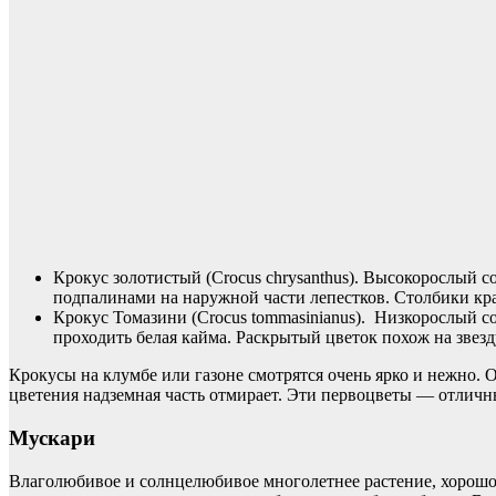
Крокус золотистый (Crocus chrysanthus). Высокорослый 
подпалинами на наружной части лепестков. Столбики кра
Крокус Томазини (Crocus tommasinianus). Низкорослый с
проходить белая кайма. Раскрытый цветок похож на звез
Крокусы на клумбе или газоне смотрятся очень ярко и нежно. 
цветения надземная часть отмирает. Эти первоцветы — отличные
Мускари
Влаголюбивое и солнцелюбивое многолетнее растение, хорошо 