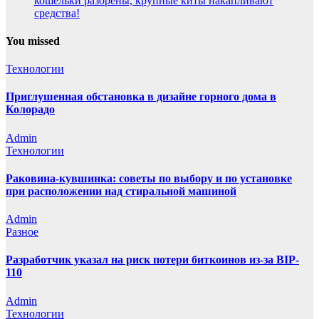
кошельки разорены, крупные киты накапливают
средства!
You missed
Технологии
Приглушенная обстановка в дизайне горного дома в
Колорадо
Admin
Технологии
Раковина-кувшинка: советы по выбору и по установке
при расположении над стиральной машиной
Admin
Разное
Разработчик указал на риск потери биткоинов из-за BIP-
110
Admin
Технологии