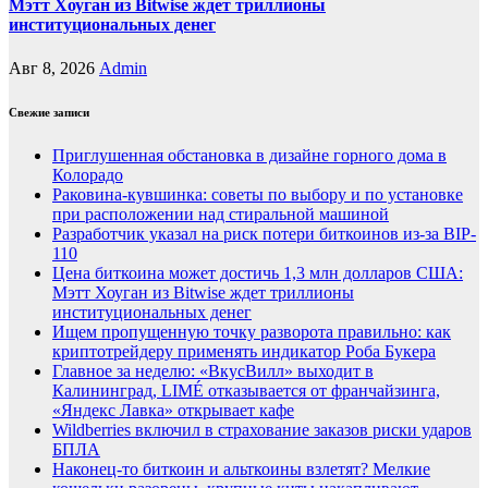
Мэтт Хоуган из Bitwise ждет триллионы
институциональных денег
Авг 8, 2026
Admin
Свежие записи
Приглушенная обстановка в дизайне горного дома в
Колорадо
Раковина-кувшинка: советы по выбору и по установке
при расположении над стиральной машиной
Разработчик указал на риск потери биткоинов из-за BIP-
110
Цена биткоина может достичь 1,3 млн долларов США:
Мэтт Хоуган из Bitwise ждет триллионы
институциональных денег
Ищем пропущенную точку разворота правильно: как
криптотрейдеру применять индикатор Роба Букера
Главное за неделю: «ВкусВилл» выходит в
Калининград, LIMÉ отказывается от франчайзинга,
«Яндекс Лавка» открывает кафе
Wildberries включил в страхование заказов риски ударов
БПЛА
Наконец-то биткоин и альткоины взлетят? Мелкие