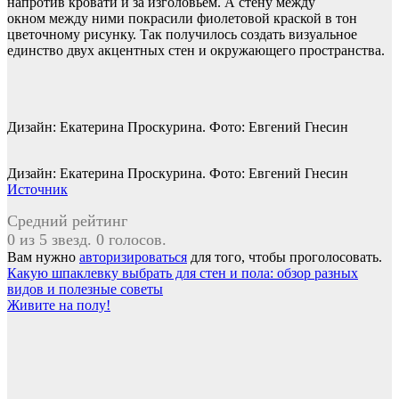
напротив кровати и за изголовьем. А стену между
окном между ними покрасили фиолетовой краской в тон
цветочному рисунку. Так получилось создать визуальное
единство двух акцентных стен и окружающего пространства.
Дизайн: Екатерина Проскурина. Фото: Евгений Гнесин
Дизайн: Екатерина Проскурина. Фото: Евгений Гнесин
Источник
Средний рейтинг
0 из 5 звезд. 0 голосов.
Вам нужно
авторизироваться
для того, чтобы проголосовать.
Навигация
Какую шпаклевку выбрать для стен и пола: обзор разных
видов и полезные советы
по
Живите на полу!
записям