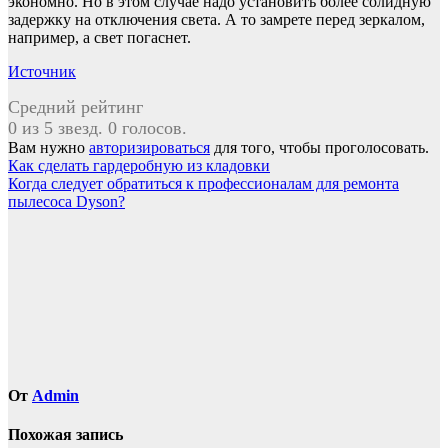
экономно. Но в этом случае надо установить более солидную
задержку на отключения света. А то замрете перед зеркалом,
например, а свет погаснет.
Источник
Средний рейтинг
0 из 5 звезд. 0 голосов.
Вам нужно
авторизироваться
для того, чтобы проголосовать.
Навигация
Как сделать гардеробную из кладовки
Когда следует обратиться к профессионалам для ремонта
по
пылесоса Dyson?
записям
От
Admin
Похожая запись