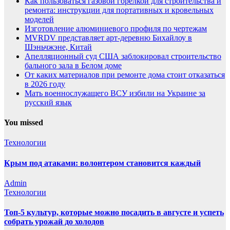
Как пользоваться газовой горелкой для строительства и
ремонта: инструкции для портативных и кровельных
моделей
Изготовление алюминиевого профиля по чертежам
MVRDV представляет арт-деревню Бихайлоу в
Шэньчжэне, Китай
Апелляционный суд США заблокировал строительство
бального зала в Белом доме
От каких материалов при ремонте дома стоит отказаться
в 2026 году
Мать военнослужащего ВСУ избили на Украине за
русский язык
You missed
Технологии
Крым под атаками: волонтером становится каждый
Admin
Технологии
Топ-5 культур, которые можно посадить в августе и успеть
собрать урожай до холодов