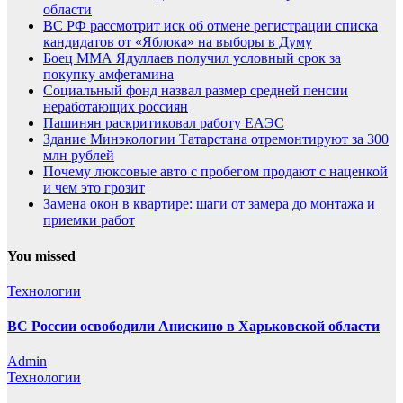
области
ВС РФ рассмотрит иск об отмене регистрации списка
кандидатов от «Яблока» на выборы в Думу
Боец ММА Ядуллаев получил условный срок за
покупку амфетамина
Социальный фонд назвал размер средней пенсии
неработающих россиян
Пашинян раскритиковал работу ЕАЭС
Здание Минэкологии Татарстана отремонтируют за 300
млн рублей
Почему люксовые авто с пробегом продают с наценкой
и чем это грозит
Замена окон в квартире: шаги от замера до монтажа и
приемки работ
You missed
Технологии
ВС России освободили Анискино в Харьковской области
Admin
Технологии