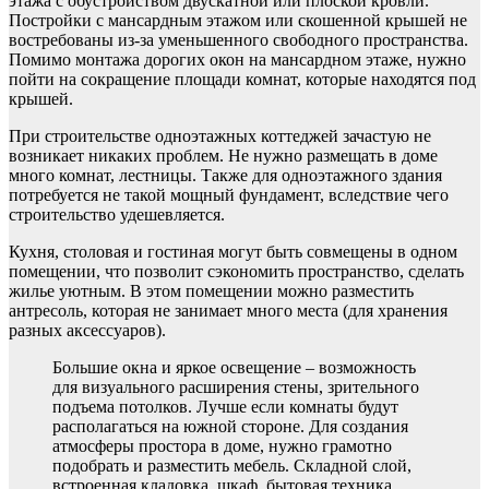
этажа с обустройством двускатной или плоской кровли.
Постройки с мансардным этажом или скошенной крышей не
востребованы из-за уменьшенного свободного пространства.
Помимо монтажа дорогих окон на мансардном этаже, нужно
пойти на сокращение площади комнат, которые находятся под
крышей.
При строительстве одноэтажных коттеджей зачастую не
возникает никаких проблем. Не нужно размещать в доме
много комнат, лестницы. Также для одноэтажного здания
потребуется не такой мощный фундамент, вследствие чего
строительство удешевляется.
Кухня, столовая и гостиная могут быть совмещены в одном
помещении, что позволит сэкономить пространство, сделать
жилье уютным. В этом помещении можно разместить
антресоль, которая не занимает много места (для хранения
разных аксессуаров).
Большие окна и яркое освещение – возможность
для визуального расширения стены, зрительного
подъема потолков. Лучше если комнаты будут
располагаться на южной стороне. Для создания
атмосферы простора в доме, нужно грамотно
подобрать и разместить мебель. Складной слой,
встроенная кладовка, шкаф, бытовая техника,