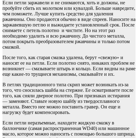
Если петли заржавели и не снимаются, хоть и должны, не
пробуйте сбить их молотком или кувалдой. Больше навредите,
чем поможете. Лучше купить средство для удаления
ржавчины. Оно продаются обычно в виде спреев. Наносите на
заржавевшую петлю и выжидаете установленный срок. После
снимаете с петель полотно и чистите. Но на этот раз
необходимо удалить и всю ржавчину. До чистого металла,
потом покрыть преобразователем ржавчины и только потом
смазкой.
После того, как старая смазка удалена, берут «свежую» и
наносят ее на петли. Если полотно снято, никаких проблем не
возникнет — смазываете штырь и кольцо. Если видны на раме
еще какие-то трущиеся механизмы, смазывайте и их.
В петлях традиционного типа скрип может возникать из-за
того, что сносилась шайба на стержне. Ее осматриваете после
того, как сняли дверное полотно. При признаках истирания
— заменяют. Ставьте новую шайбу из твердосплавного
металла. Вместо нее можно поставить гравер. Он еще и
нагрузку будет компенсировать.
Если петли неразъемные, находите жидкую смазку в
баллончике (самая распространенная WD40) или машинное
масло, которое можно наносить с помощью большого шприца.