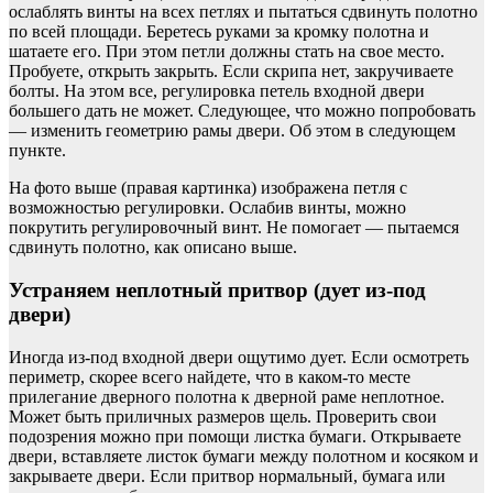
ослаблять винты на всех петлях и пытаться сдвинуть полотно
по всей площади. Беретесь руками за кромку полотна и
шатаете его. При этом петли должны стать на свое место.
Пробуете, открыть закрыть. Если скрипа нет, закручиваете
болты. На этом все, регулировка петель входной двери
большего дать не может. Следующее, что можно попробовать
— изменить геометрию рамы двери. Об этом в следующем
пункте.
На фото выше (правая картинка) изображена петля с
возможностью регулировки. Ослабив винты, можно
покрутить регулировочный винт. Не помогает — пытаемся
сдвинуть полотно, как описано выше.
Устраняем неплотный притвор (дует из-под
двери)
Иногда из-под входной двери ощутимо дует. Если осмотреть
периметр, скорее всего найдете, что в каком-то месте
прилегание дверного полотна к дверной раме неплотное.
Может быть приличных размеров щель. Проверить свои
подозрения можно при помощи листка бумаги. Открываете
двери, вставляете листок бумаги между полотном и косяком и
закрываете двери. Если притвор нормальный, бумага или