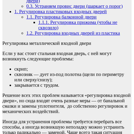
двери)
0.3.
Устраняем провис двери (шаркает о порог)
1.
Регулировка пластиковых входных дверей
1.1.
Регулировка балконной двери
1.1.1.
Регулировка прижима (чтобы не
сквозило)
1.2.
Регулировка входных дверей из пластика
Регулировка металлической входной двери
Если у вас стоит стальная входная дверь, с ней могут
возникнуть следующие проблемы:
скрип;
сквозняк — дует из-под полотна (щели по периметру
или сверху/снизу);
закрывается с трудом.
Решение всех этих проблем называется «регулировка входной
двери», но сюда входят очень разные меры — от банальной
смазки и замены уплотнителя, до собственно регулировок и
механических воздействий.
Иногда для устранения проблемы требуется перебрать все
способы, а иногда возникшую неполадку можно устранить
только радикально — заменой. Чаще всего такая ситуация