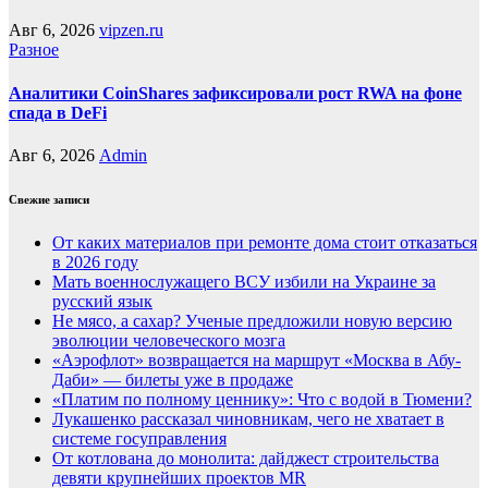
Авг 6, 2026
vipzen.ru
Разное
Аналитики CoinShares зафиксировали рост RWA на фоне
спада в DeFi
Авг 6, 2026
Admin
Свежие записи
От каких материалов при ремонте дома стоит отказаться
в 2026 году
Мать военнослужащего ВСУ избили на Украине за
русский язык
Не мясо, а сахар? Ученые предложили новую версию
эволюции человеческого мозга
«Аэрофлот» возвращается на маршрут «Москва в Абу-
Даби» — билеты уже в продаже
«Платим по полному ценнику»: Что с водой в Тюмени?
Лукашенко рассказал чиновникам, чего не хватает в
системе госуправления
От котлована до монолита: дайджест строительства
девяти крупнейших проектов MR