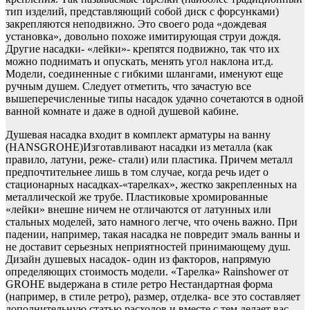
тип изделий, представляющий собой диск с форсунками)
закрепляются неподвижно. Это своего рода «дождевая
установка», довольно похоже имитирующая струи дождя.
Другие насадки- «лейки»- крепятся подвижно, так что их
можно поднимать и опускать, менять угол наклона ит.д.
Модели, соединенные с гибкими шлангами, именуют еще
ручным душем. Следует отметить, что зачастую все
вышеперечисленные типы насадок удачно сочетаются в одной
ванной комнате и даже в одной душевой кабине.
Душевая насадка входит в комплект арматуры на ванну
(HANSGROHE)Изготавливают насадки из металла (как
правило, латуни, реже- стали) или пластика. Причем металл
предпочтительнее лишь в том случае, когда речь идет о
стационарных насадках-«тарелках», жестко закрепленных на
металлической же трубе. Пластиковые хромированные
«лейки» внешне ничем не отличаются от латунных или
стальных моделей, зато намного легче, что очень важно. При
падении, например, такая насадка не повредит эмаль ванны и
не доставит серьезных неприятностей принимающему душ.
Дизайн душевых насадок- один из факторов, напрямую
определяющих стоимость модели.
«Тарелка» Rаinshower от
GROHE выдержана в стиле ретро Нестандартная форма
(например, в стиле ретро), размер, отделка- все это составляет
дополнительную статью расходов и вместе с тем делает вас