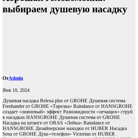
выбираем душевую насадку
От
Admin
Янв 10, 2024
Душевая насадка Relexa plus от GROHE
Душевая система
Freehander от GROHE
«Тарелка» Raindance от HANSGROHE
создает «ливневый» эффект
Разновидности «лечащих» струй
в насадках HANSGROHE
Душевая система от GROHE
Насадка на штанге от ORAS
«Лейка» Raindance от
HANSGROHE
Дизайнерские находки от HUBER
Насадка
Sena от GROHE
Душ-«телефон» Victorian от HUBER