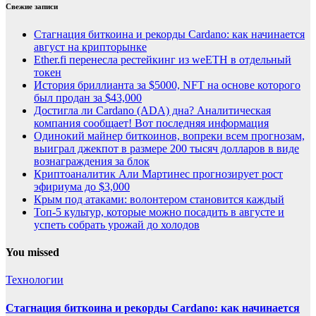
Свежие записи
Стагнация биткоина и рекорды Cardano: как начинается
август на крипторынке
Ether.fi перенесла рестейкинг из weETH в отдельный
токен
История бриллианта за $5000, NFT на основе которого
был продан за $43,000
Достигла ли Cardano (ADA) дна? Аналитическая
компания сообщает! Вот последняя информация
Одинокий майнер биткоинов, вопреки всем прогнозам,
выиграл джекпот в размере 200 тысяч долларов в виде
вознаграждения за блок
Криптоаналитик Али Мартинес прогнозирует рост
эфириума до $3,000
Крым под атаками: волонтером становится каждый
Топ-5 культур, которые можно посадить в августе и
успеть собрать урожай до холодов
You missed
Технологии
Стагнация биткоина и рекорды Cardano: как начинается