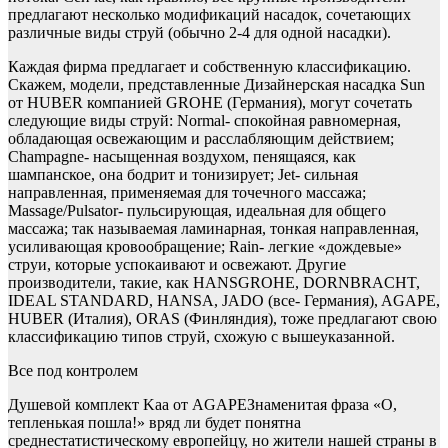
предлагают несколько модификаций насадок, сочетающих
различные виды струй (обычно 2-4 для одной насадки).
Каждая фирма предлагает и собственную классификацию.
Скажем, модели, представленные
Дизайнерская насадка Sun
от HUBER компанией GROHE (Германия), могут сочетать
следующие виды струй: Normal- спокойная равномерная,
обладающая освежающим и расслабляющим действием;
Champagne- насыщенная воздухом, пенящаяся, как
шампанское, она бодрит и тонизирует; Jet- сильная
направленная, применяемая для точечного массажа;
Massage/Pulsator- пульсирующая, идеальная для общего
массажа; так называемая ламинарная, тонкая направленная,
усиливающая кровообращение; Rain- легкие «дождевые»
струи, которые успокаивают и освежают. Другие
производители, такие, как HANSGROHE, DORNBRACHT,
IDEAL STANDARD, HANSA, JADO (все- Германия), AGAPE,
HUBER (Италия), ORAS (Финляндия), тоже предлагают свою
классификацию типов струй, схожую с вышеуказанной.
Все под контролем
Душевой комплект Kaa от AGAPEЗнаменитая фраза «О,
тепленькая пошла!» вряд ли будет понятна
среднестатистическому европейцу, но жители нашей страны в