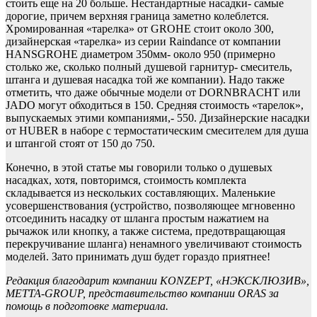
стоить еще на 20 больше. Нестандартные насадки- самые
дорогие, причем верхняя граница заметно колеблется.
Хромированная «тарелка» от GROHE стоит около 300,
дизайнерская «тарелка» из серии Raindance от компании
HANSGROHE диаметром 350мм- около 950 (примерно
столько же, сколько полный душевой гарнитур- смеситель,
штанга и душевая насадка той же компании). Надо также
отметить, что даже обычные модели от DORNBRACHT или
JADO могут обходиться в 150. Средняя стоимость «тарелок»,
выпускаемых этими компаниями,- 550. Дизайнерские насадки
от HUBER в наборе с термостатическим смесителем для душа
и штангой стоят от 150 до 750.
Конечно, в этой статье мы говорили только о душевых
насадках, хотя, повторимся, стоимость комплекта
складывается из нескольких составляющих. Маленькие
усовершенствования (устройство, позволяющее мгновенно
отсоединить насадку от шланга простым нажатием на
рычажок или кнопку, а также система, предотвращающая
перекручивание шланга) ненамного увеличивают стоимость
моделей. Зато принимать душ будет гораздо приятнее!
Редакция благодарит компании KONZEPT, «НЭКСКЛЮЗИВ»,
METTA-GROUP, представительство компании ORAS за
помощь в подготовке материала.