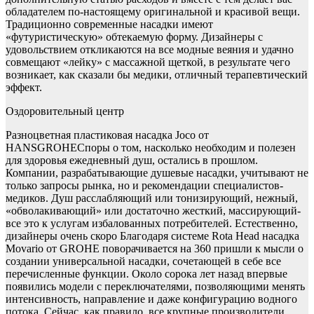
обладателем по-настоящему оригинальной и красивой вещи.
Традиционно современные насадки имеют
«футуристическую» обтекаемую форму. Дизайнеры с
удовольствием откликаются на все модные веяния и удачно
совмещают «лейку» с массажной щеткой, в результате чего
возникает, как сказали бы медики, отличный терапевтический
эффект.
Оздоровительный центр
Разноцветная пластиковая насадка Joсo от
HANSGROHEСпоры о том, насколько необходим и полезен
для здоровья ежедневный душ, остались в прошлом.
Компании, разрабатывающие душевые насадки, учитывают не
только запросы рынка, но и рекомендации специалистов-
медиков. Душ расслабляющий или тонизирующий, нежный,
«обволакивающий» или достаточно жесткий, массирующий-
все это к услугам избалованных потребителей. Естественно,
дизайнеры очень скоро
Благодаря системе Rota Head насадка
Movario от GROHE поворачивается на 360 пришли к мысли о
создании универсальной насадки, сочетающей в себе все
перечисленные функции. Около сорока лет назад впервые
появились модели с переключателями, позволяющими менять
интенсивность, направление и даже конфигурацию водного
потока. Сейчас, как правило, все крупные производители