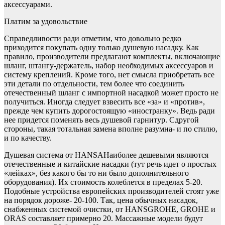
аксессуарами.
Платим за удовольствие
Справедливости ради отметим, что довольно редко
приходится покупать одну только душевую насадку. Как
правило, производители предлагают комплекты, включающие
шланг, штангу-держатель, набор необходимых аксессуаров и
систему креплений. Кроме того, нет смысла приобретать все
эти детали по отдельности, тем более что соединить
отечественный шланг с импортной насадкой может просто не
получиться. Иногда следует взвесить все «за» и «против»,
прежде чем купить дорогостоящую «иностранку». Ведь ради
нее придется поменять весь душевой гарнитур. Сдругой
стороны, такая тотальная замена вполне разумна- и по стилю,
и по качеству.
Душевая система от HANSAНаиболее дешевыми являются
отечественные и китайские насадки (тут речь идет о простых
«лейках», без какого бы то ни было дополнительного
оборудования). Их стоимость колеблется в пределах 5-20.
Подобные устройства европейских производителей стоят уже
на порядок дороже- 20-100. Так, цена обычных насадок,
снабженных системой очистки, от HANSGROHE, GROHE и
ORAS составляет примерно 20. Массажные модели будут