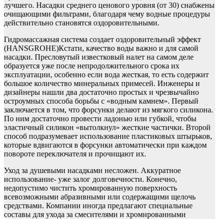
лучшего. Насадки среднего ценового уровня (от 30) снабжены
очищающими фильтрами, благодаря чему водные процедуры
действительно становятся оздоровительными.
Гидромассажная система создает оздоровительный эффект
(HANSGROHE)Кстати, качество воды важно и для самой
насадки. Пресловутый известковый налет на самом деле
образуется уже после непродолжительного срока их
эксплуатации, особенно если вода жесткая, то есть содержит
большое количество минеральных примесей. Инженеры и
дизайнеры нашли два достаточно простых и чрезвычайно
остроумных способа борьбы с «водным камнем». Первый
заключается в том, что форсунки делают из мягкого силикона.
По ним достаточно провести ладонью или губкой, чтобы
эластичный силикон «вытолкнул» жесткие частички. Второй
способ подразумевает использование пластиковых штырьков,
которые вдвигаются в форсунки автоматически при каждом
повороте переключателя и прочищают их.
Уход за душевыми насадками несложен. Аккуратное
использование- уже залог долговечности. Конечно,
недопустимо чистить хромированную поверхность
всевозможными абразивными или содержащими щелочь
средствами. Компании иногда предлагают специальные
составы для ухода за смесителями и хромированными