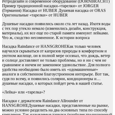
Ретродизайн и современное оборудование (DORNBRACHT)
Пример традиционной насадки-«тарелки» от JORGER
(Германия)
Насадка от HUBER
Душевая насадка от ORAS
Оригинальные «тарелки» от HUBER
Душевые насадки появились около ста лет назад. Ихотя воды
с тех пор утекло немало (изменились дизайн, конструкция,
материалы), их все еще по старой памяти именуют лейками.
Что ж, сходство несомненное. К истории вопроса
Насадка Raindance от HANSGROHEКак только человек
научился скрываться от капризов природы в комфортном и
уютном жилище, он в полной мере осознал, что дождь, ветер
и солнце доставляют не только проблемы, но и ни с чем не
сравнимое и ничем не заменимое удовольствие. Для полного
удобства необходимо было иметь их «одомашненные»
аналоги в собственном благоустроенном интерьере. Вот так,
судя по всему, и появились солярии, кондиционеры и…
душевые насадки, о которых пойдет речь в нашей статье.
«Лейка» или «тарелка»?
Насадки с держателем Raindance Allrounder от
HANSGROHEДушевые насадки, представленные на рынке,
можно условно разделить на два основных типа по способу
крепления. Так называемые тарелки (наиболее традиционный