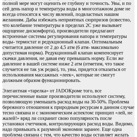
полной мере могут оценить ее глубину и точность. Увы, и по
сей день напор и температура воды в многоэтажном доме не
всегда относятся к числу явлений, подвластных нашим
желаниям. Дабы избежать неприятных сюрпризов (известно,
что колебание температуры в пределах 2С уже вызывает
ощущение дискомфорта), производители предлагают
встроенные системы регулирования напора и температуры
воды- термостат и редукционный клапан. Оптимальным
считается давление от 2 до 4,5 атм (6 атм- максимально
допустимая норма). Редукционный клапан компенсирует
скачки давления, не давая ему превышать норму. Если же
давление в вашей системе ниже 2 атм (отметим, что такое
случается не так уж редко), то, увы, придется отказаться от
использования массажных «леек», которые не смогут
должным образом функционировать.
Элегантная «тарелка» от JADOКроме того, все
перечисленные выше производители используют систему,
позволяющую уменьшать расход воды на 30-50%. Проблема
бережного отношения к природным ресурсам в данном случае
тесно связана и с экономическим аспектом: принцип «лей, не
жалей!» вряд ли сохранит свою популярность после
установки счетчиков, контролирующих расход воды. Видимо,
надо привыкать к разумной экономии заранее. Еще одна
проблема связана с тем, что качество воды оставляет желать