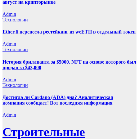
август на крипторынке
Admin
Технологии
Ether.fi перенесла рестейкинг из weETH в отдельный токен
Admin
Технологии
История бриллианта за $5000, NFT на основе которого был
продан за $43,000
Admin
Технологии
Достигла ли Cardano (ADA) дна? Аналитическая
компания сообщает! Вот последняя информация
Admin
Строительные