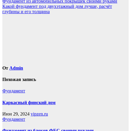
Навигация
Фундамент из автомобильных покрышек своими руками
Какой фундамент под двухэтажный дом лучше, расчёт
по
глубины и его толщина
записям
От
Admin
Похожая запись
Фундамент
Каркасный финский дом
Июн 29, 2024
vipzen.ru
Фундамент
Фундамент из блоков ФБС своими руками