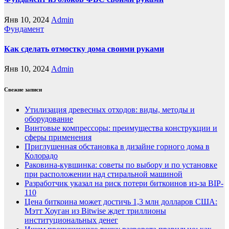
Янв 10, 2024
Admin
Фундамент
Как сделать отмостку дома своими руками
Янв 10, 2024
Admin
Свежие записи
Утилизация древесных отходов: виды, методы и
оборудование
Винтовые компрессоры: преимущества конструкции и
сферы применения
Приглушенная обстановка в дизайне горного дома в
Колорадо
Раковина-кувшинка: советы по выбору и по установке
при расположении над стиральной машиной
Разработчик указал на риск потери биткоинов из-за BIP-
110
Цена биткоина может достичь 1,3 млн долларов США:
Мэтт Хоуган из Bitwise ждет триллионы
институциональных денег