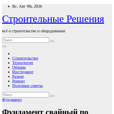
Перейти
Вс. Авг 9th, 2026
к
содержимому
Строительные Решения
всё о строительстве и оборудовании
Строительство
Технологии
Обзоры
Инструмент
Разное
Ремонт
Полезные советы
Фундамент
Фундамент свайный по