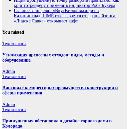
Ищем пропущенную точку разворота правильно: как
криптотрейдеру применять индикатор Роба Букера
Главное за неделю: «ВкусВилл» выходит в
Калининград, LIMÉ отказывается от франчайзинга,
«Яндекс Лавка» открывает кафе
You missed
Технологии
Утилизация древесных отходов: виды, методы и
оборудование
Admin
Технологии
Винтовые компрессоры: преимущества конструкции и
сферы применения
Admin
Технологии
Приглушенная обстановка в дизайне горного дома в
Колорадо