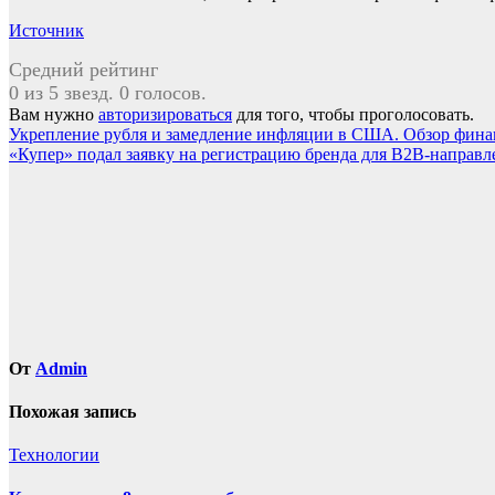
Источник
Средний рейтинг
0 из 5 звезд. 0 голосов.
Вам нужно
авторизироваться
для того, чтобы проголосовать.
Навигация
Укрепление рубля и замедление инфляции в США. Обзор финан
«Купер» подал заявку на регистрацию бренда для B2B-направл
по
записям
От
Admin
Похожая запись
Технологии