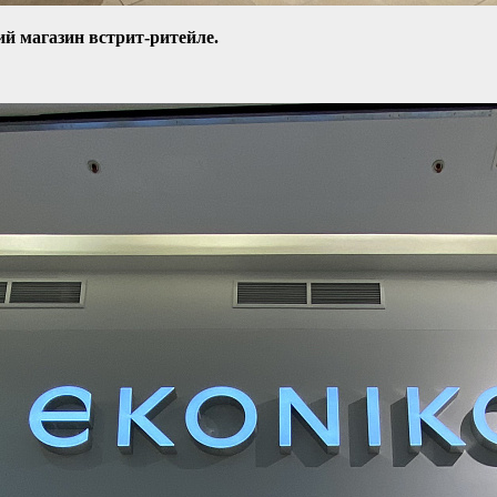
ий магазин в
стрит-ритейле
.