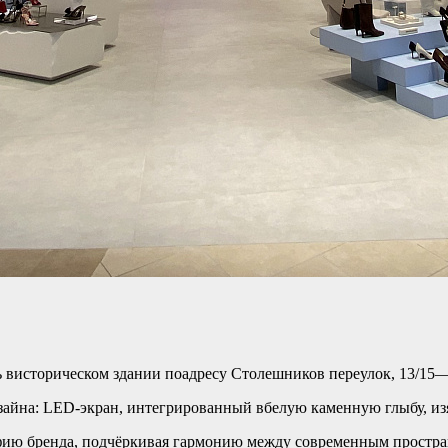
ь висторическом здании поадресу Столешников переулок, 13/1
айна: LED-экран, интегрированный вбелую каменную глыбу, из
офию бренда, подчёркивая гармонию между современным прост