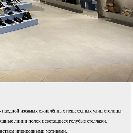
5— наодной изсамых оживлённых пешеходных улиц столицы.
ящные линии полок исветящиеся голубые стеллажи.
ранством иприродными мотивами.