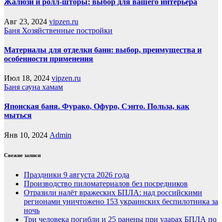
Жалюзи и ролл-шторы: выбор для вашего интерьера
Авг 23, 2024
vipzen.ru
Баня
Хозяйственные постройки
Материалы для отделки бани: выбор, преимущества и
особенности применения
Июл 18, 2024
vipzen.ru
Баня
сауна
хамам
Японская баня. Фурако, Офуро, Сэнто. Польза, как
мыться
Янв 10, 2024
Admin
Свежие записи
Праздники 9 августа 2026 года
Производство пиломатериалов без посредников
Отразили налёт вражеских БПЛА: над российскими
регионами уничтожено 153 украинских беспилотника за
ночь
Три человека погибли и 25 ранены при ударах БПЛА по