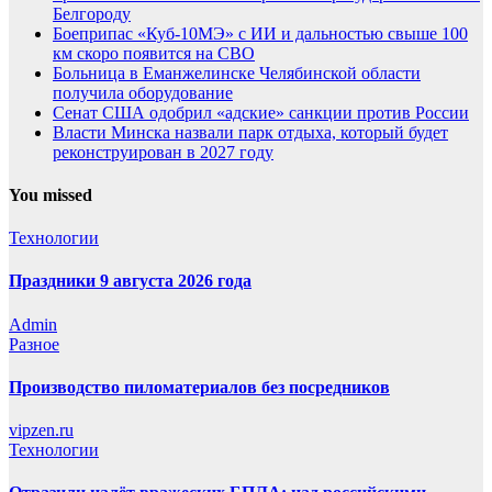
Белгороду
Боеприпас «Куб-10МЭ» с ИИ и дальностью свыше 100
км скоро появится на СВО
Больница в Еманжелинске Челябинской области
получила оборудование
Сенат США одобрил «адские» санкции против России
Власти Минска назвали парк отдыха, который будет
реконструирован в 2027 году
You missed
Технологии
Праздники 9 августа 2026 года
Admin
Разное
Производство пиломатериалов без посредников
vipzen.ru
Технологии