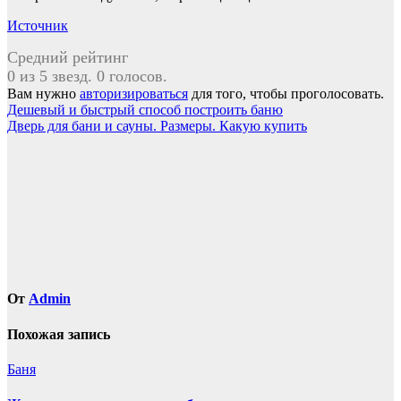
Источник
Средний рейтинг
0 из 5 звезд. 0 голосов.
Вам нужно
авторизироваться
для того, чтобы проголосовать.
Навигация
Дешевый и быстрый способ построить баню
Дверь для бани и сауны. Размеры. Какую купить
по
записям
От
Admin
Похожая запись
Баня