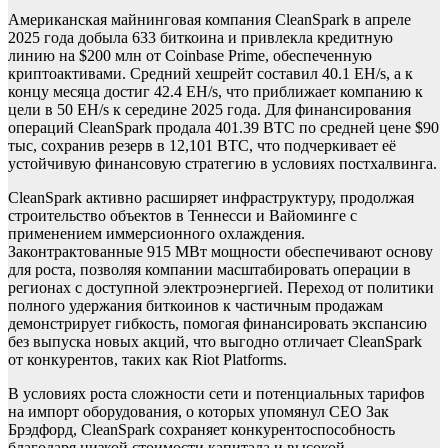
Американская майнинговая компания CleanSpark в апреле
2025 года добыла 633 биткоина и привлекла кредитную
линию на $200 млн от Coinbase Prime, обеспеченную
криптоактивами. Средний хешрейт составил 40.1 EH/s, а к
концу месяца достиг 42.4 EH/s, что приближает компанию к
цели в 50 EH/s к середине 2025 года. Для финансирования
операций CleanSpark продала 401.39 BTC по средней цене $90
тыс, сохранив резерв в 12,101 BTC, что подчеркивает её
устойчивую финансовую стратегию в условиях постхалвинга.
CleanSpark активно расширяет инфраструктуру, продолжая
строительство объектов в Теннесси и Вайоминге с
применением иммерсионного охлаждения.
Законтрактованные 915 МВт мощности обеспечивают основу
для роста, позволяя компании масштабировать операции в
регионах с доступной электроэнергией. Переход от политики
полного удержания биткоинов к частичным продажам
демонстрирует гибкость, помогая финансировать экспансию
без выпуска новых акций, что выгодно отличает CleanSpark
от конкурентов, таких как Riot Platforms.
В условиях роста сложности сети и потенциальных тарифов
на импорт оборудования, о которых упомянул CEO Зак
Брэдфорд, CleanSpark сохраняет конкурентоспособность
благодаря низкой стоимости капитала и высокой