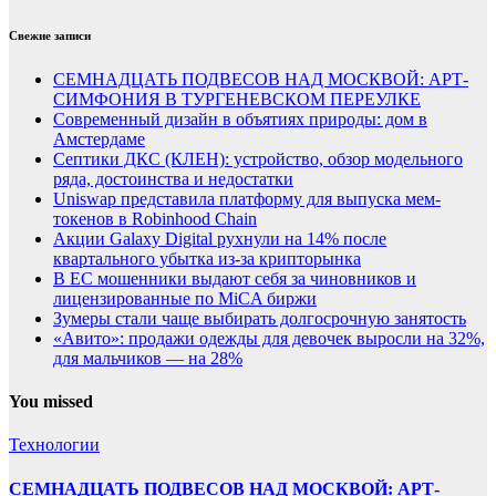
Свежие записи
СЕМНАДЦАТЬ ПОДВЕСОВ НАД МОСКВОЙ: АРТ-
СИМФОНИЯ В ТУРГЕНЕВСКОМ ПЕРЕУЛКЕ
Современный дизайн в объятиях природы: дом в
Амстердаме
Септики ДКС (КЛЕН): устройство, обзор модельного
ряда, достоинства и недостатки
Uniswap представила платформу для выпуска мем-
токенов в Robinhood Chain
Акции Galaxy Digital рухнули на 14% после
квартального убытка из-за крипторынка
В ЕС мошенники выдают себя за чиновников и
лицензированные по MiCA биржи
Зумеры стали чаще выбирать долгосрочную занятость
«Авито»: продажи одежды для девочек выросли на 32%,
для мальчиков — на 28%
You missed
Технологии
СЕМНАДЦАТЬ ПОДВЕСОВ НАД МОСКВОЙ: АРТ-