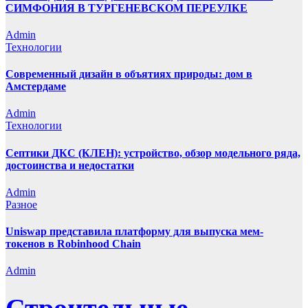
СИМФОНИЯ В ТУРГЕНЕВСКОМ ПЕРЕУЛКЕ
Admin
Технологии
Современный дизайн в объятиях природы: дом в
Амстердаме
Admin
Технологии
Септики ДКС (КЛЕН): устройство, обзор модельного ряда,
достоинства и недостатки
Admin
Разное
Uniswap представила платформу для выпуска мем-
токенов в Robinhood Chain
Admin