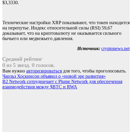
$3,3330.
Технические настройки XRP показывают, что токен находится
на перепутье. Индекс относительной силы (RSI) 59,67
доказывает, что на криптовалюту не оказывается сильного
бычьего или медвежьего давления.
Источник:
cryptonews.net
Средний рейтинг
0 из 5 звезд. 0 голосов.
Вам нужно
авторизироваться
для того, чтобы проголосовать.
Навигация
Чарльз Хоскинсон объявил о «новой эре развития»
B2 Network сотрудничает с Plume Network для обеспечения
по
взаимодействия между $BTC и RWA
записям