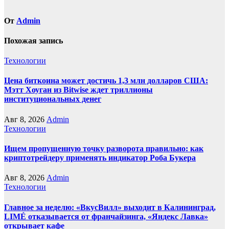
От
Admin
Похожая запись
Технологии
Цена биткоина может достичь 1,3 млн долларов США:
Мэтт Хоуган из Bitwise ждет триллионы
институциональных денег
Авг 8, 2026
Admin
Технологии
Ищем пропущенную точку разворота правильно: как
криптотрейдеру применять индикатор Роба Букера
Авг 8, 2026
Admin
Технологии
Главное за неделю: «ВкусВилл» выходит в Калининград,
LIMÉ отказывается от франчайзинга, «Яндекс Лавка»
открывает кафе