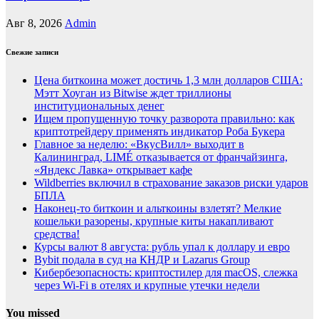
Авг 8, 2026
Admin
Свежие записи
Цена биткоина может достичь 1,3 млн долларов США:
Мэтт Хоуган из Bitwise ждет триллионы
институциональных денег
Ищем пропущенную точку разворота правильно: как
криптотрейдеру применять индикатор Роба Букера
Главное за неделю: «ВкусВилл» выходит в
Калининград, LIMÉ отказывается от франчайзинга,
«Яндекс Лавка» открывает кафе
Wildberries включил в страхование заказов риски ударов
БПЛА
Наконец-то биткоин и альткоины взлетят? Мелкие
кошельки разорены, крупные киты накапливают
средства!
Курсы валют 8 августа: рубль упал к доллару и евро
Bybit подала в суд на КНДР и Lazarus Group
Кибербезопасность: криптостилер для macOS, слежка
через Wi-Fi в отелях и крупные утечки недели
You missed