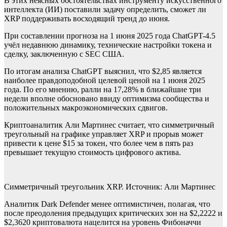
В этих неясных обстоятельствах инструменту искусственного
интеллекта (ИИ) поставили задачу определить, сможет ли
XRP поддерживать восходящий тренд до июня.
При составлении прогноза на 1 июня 2025 года ChatGPT-4.5
учёл недавнюю динамику, технические настройки токена и
сделку, заключенную с SEC США.
По итогам анализа ChatGPT выяснил, что $2,85 является
наиболее правдоподобной целевой ценой на 1 июня 2025
года. По его мнению, ралли на 17,28% в ближайшие три
недели вполне обосновано ввиду оптимизма сообщества и
положительных макроэкономических сдвигов.
Криптоаналитик Али Мартинес считает, что симметричный
треугольный на графике управляет XRP и прорыв может
привести к цене $15 за токен, что более чем в пять раз
превышает текущую стоимость цифрового актива.
Симметричный треугольник XRP. Источник: Али Мартинес
Аналитик Dark Defender менее оптимистичен, полагая, что
после преодоления предыдущих критических зон на $2,2222 и
$2,3620 криптовалюта нацелится на уровень Фибоначчи