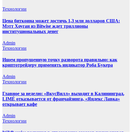
Технологии
Цена биткоина может достичь 1,3 млн долларов США:
Мэтт Хоуган из Bitwise ждет триллионы
институциональных денег
Admin
Технологии
Ищем пропущенную точку разворота правильно: как
криптотрейдеру применять индикатор Роба Букера
Admin
Технологии
Главное за неделю: «ВкусВилл» выходит в Калининград,
LIMÉ отказывается от франчайзинга, «Яндекс Лавка»
открывает кафе
Admin
Технологии