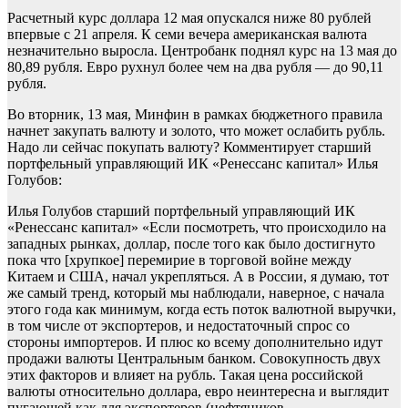
Расчетный курс доллара 12 мая опускался ниже 80 рублей
впервые с 21 апреля. К семи вечера американская валюта
незначительно выросла. Центробанк поднял курс на 13 мая до
80,89 рубля. Евро рухнул более чем на два рубля — до 90,11
рубля.
Во вторник, 13 мая, Минфин в рамках бюджетного правила
начнет закупать валюту и золото, что может ослабить рубль.
Надо ли сейчас покупать валюту? Комментирует старший
портфельный управляющий ИК «Ренессанс капитал» Илья
Голубов:
Илья Голубов старший портфельный управляющий ИК
«Ренессанс капитал» «Если посмотреть, что происходило на
западных рынках, доллар, после того как было достигнуто
пока что [хрупкое] перемирие в торговой войне между
Китаем и США, начал укрепляться. А в России, я думаю, тот
же самый тренд, который мы наблюдали, наверное, с начала
этого года как минимум, когда есть поток валютной выручки,
в том числе от экспортеров, и недостаточный спрос со
стороны импортеров. И плюс ко всему дополнительно идут
продажи валюты Центральным банком. Совокупность двух
этих факторов и влияет на рубль. Такая цена российской
валюты относительно доллара, евро неинтересна и выглядит
пугающей как для экспортеров (нефтяников,