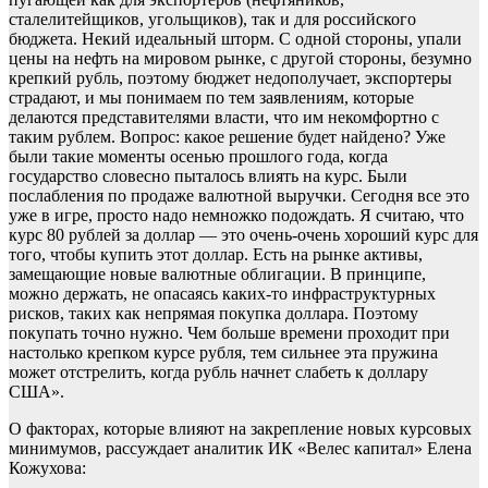
сталелитейщиков, угольщиков), так и для российского
бюджета. Некий идеальный шторм. С одной стороны, упали
цены на нефть на мировом рынке, с другой стороны, безумно
крепкий рубль, поэтому бюджет недополучает, экспортеры
страдают, и мы понимаем по тем заявлениям, которые
делаются представителями власти, что им некомфортно с
таким рублем. Вопрос: какое решение будет найдено? Уже
были такие моменты осенью прошлого года, когда
государство словесно пыталось влиять на курс. Были
послабления по продаже валютной выручки. Сегодня все это
уже в игре, просто надо немножко подождать. Я считаю, что
курс 80 рублей за доллар — это очень-очень хороший курс для
того, чтобы купить этот доллар. Есть на рынке активы,
замещающие новые валютные облигации. В принципе,
можно держать, не опасаясь каких-то инфраструктурных
рисков, таких как непрямая покупка доллара. Поэтому
покупать точно нужно. Чем больше времени проходит при
настолько крепком курсе рубля, тем сильнее эта пружина
может отстрелить, когда рубль начнет слабеть к доллару
США».
О факторах, которые влияют на закрепление новых курсовых
минимумов, рассуждает аналитик ИК «Велес капитал» Елена
Кожухова: