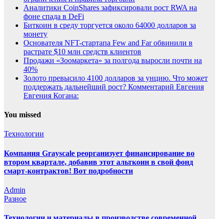
Аналитики CoinShares зафиксировали рост RWA на
фоне спада в DeFi
Биткоин в среду торгуется около 64000 долларов за
монету
Основателя NFT-стартапа Few and Far обвинили в
растрате $10 млн средств клиентов
Продажи «Зоомаркета» за полгода выросли почти на
40%
Золото превысило 4100 долларов за унцию. Что может
поддержать дальнейший рост? Комментарий Евгения
Евгения Когана:
You missed
Технологии
Компания Grayscale реорганизует финансирование во
втором квартале, добавив этот альткоин в свой фонд
смарт-контрактов! Вот подробности
Admin
Разное
Технологии и материалы в производстве современной