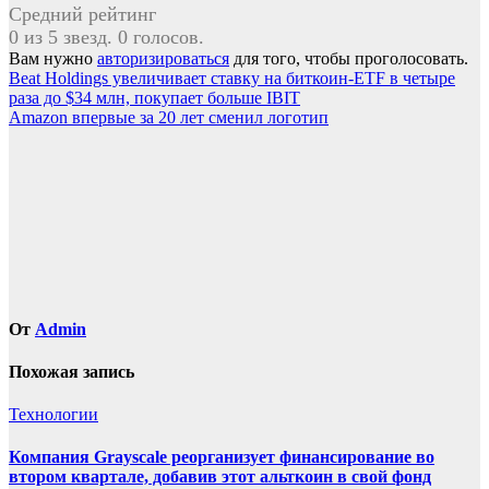
Средний рейтинг
0 из 5 звезд. 0 голосов.
Вам нужно
авторизироваться
для того, чтобы проголосовать.
Навигация
Beat Holdings увеличивает ставку на биткоин-ETF в четыре
раза до $34 млн, покупает больше IBIT
по
Amazon впервые за 20 лет сменил логотип
записям
От
Admin
Похожая запись
Технологии
Компания Grayscale реорганизует финансирование во
втором квартале, добавив этот альткоин в свой фонд