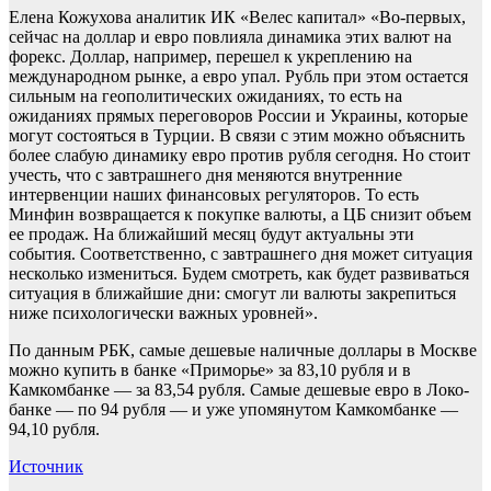
Елена Кожухова аналитик ИК «Велес капитал» «Во-первых,
сейчас на доллар и евро повлияла динамика этих валют на
форекс. Доллар, например, перешел к укреплению на
международном рынке, а евро упал. Рубль при этом остается
сильным на геополитических ожиданиях, то есть на
ожиданиях прямых переговоров России и Украины, которые
могут состояться в Турции. В связи с этим можно объяснить
более слабую динамику евро против рубля сегодня. Но стоит
учесть, что с завтрашнего дня меняются внутренние
интервенции наших финансовых регуляторов. То есть
Минфин возвращается к покупке валюты, а ЦБ снизит объем
ее продаж. На ближайший месяц будут актуальны эти
события. Соответственно, с завтрашнего дня может ситуация
несколько измениться. Будем смотреть, как будет развиваться
ситуация в ближайшие дни: смогут ли валюты закрепиться
ниже психологически важных уровней».
По данным РБК, самые дешевые наличные доллары в Москве
можно купить в банке «Приморье» за 83,10 рубля и в
Камкомбанке — за 83,54 рубля. Самые дешевые евро в Локо-
банке — по 94 рубля — и уже упомянутом Камкомбанке —
94,10 рубля.
Источник