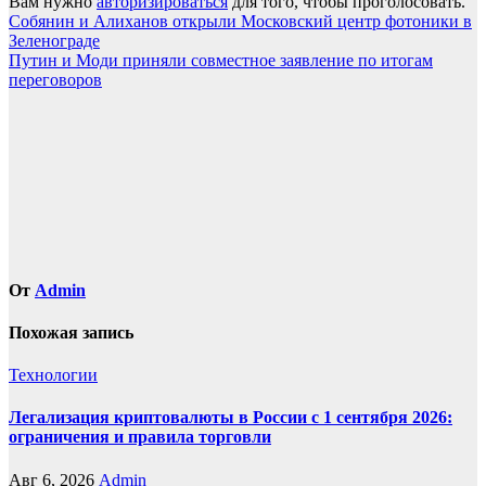
Вам нужно
авторизироваться
для того, чтобы проголосовать.
Навигация
Собянин и Алиханов открыли Московский центр фотоники в
Зеленограде
по
Путин и Моди приняли совместное заявление по итогам
записям
переговоров
От
Admin
Похожая запись
Технологии
Легализация криптовалюты в России с 1 сентября 2026:
ограничения и правила торговли
Авг 6, 2026
Admin