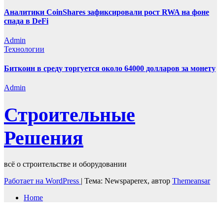
Аналитики CoinShares зафиксировали рост RWA на фоне
спада в DeFi
Admin
Технологии
Биткоин в среду торгуется около 64000 долларов за монету
Admin
Строительные
Решения
всё о строительстве и оборудовании
Работает на WordPress
|
Тема: Newspaperex, автор
Themeansar
Home