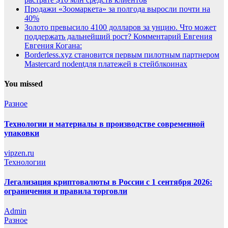
Продажи «Зоомаркета» за полгода выросли почти на
40%
Золото превысило 4100 долларов за унцию. Что может
поддержать дальнейший рост? Комментарий Евгения
Евгения Когана:
Borderless.xyz становится первым пилотным партнером
Mastercard поdentдля платежей в стейблкоинах
You missed
Разное
Технологии и материалы в производстве современной
упаковки
vipzen.ru
Технологии
Легализация криптовалюты в России с 1 сентября 2026:
ограничения и правила торговли
Admin
Разное