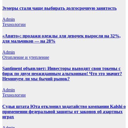
Зумеры стали чаще выбирать долгосрочную занятость
Admin
Технологии
«Авито»: продажи одежды для девочек выросли на 32%,
для мальчиков — на 28%
Admin
Отопление и утепление
Santiment объявляет: Инвесторы выводят свои токены с
бирж по двум неожиданным альткоинам! Что это значит?
Неминуем ли мы бычий рынок?
Admin
Технологии
Судья штата Юта отклонил ходатайство компании Kalshi о
применении федеральной защиты от законов об азартных
играх
Admin