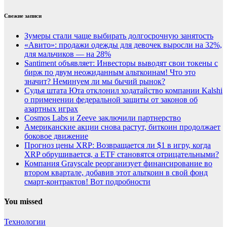
Свежие записи
Зумеры стали чаще выбирать долгосрочную занятость
«Авито»: продажи одежды для девочек выросли на 32%,
для мальчиков — на 28%
Santiment объявляет: Инвесторы выводят свои токены с
бирж по двум неожиданным альткоинам! Что это
значит? Неминуем ли мы бычий рынок?
Судья штата Юта отклонил ходатайство компании Kalshi
о применении федеральной защиты от законов об
азартных играх
Cosmos Labs и Zeeve заключили партнерство
Американские акции снова растут, биткоин продолжает
боковое движение
Прогноз цены XRP: Возвращается ли $1 в игру, когда
XRP обрушивается, а ETF становятся отрицательными?
Компания Grayscale реорганизует финансирование во
втором квартале, добавив этот альткоин в свой фонд
смарт-контрактов! Вот подробности
You missed
Технологии