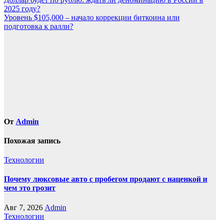
Навигация
2025 году?
по
Уровень $105,000 – начало коррекции биткоина или
записям
подготовка к ралли?
От
Admin
Похожая запись
Технологии
Почему люксовые авто с пробегом продают с наценкой и
чем это грозит
Авг 7, 2026
Admin
Технологии