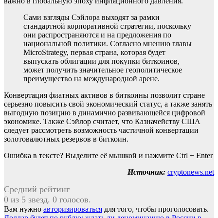
важно в глобальную эпоху инфляционного давления.
Сами взгляды Сэйлора выходят за рамки
стандартной корпоративной стратегии, поскольку
они распространяются и на предложения по
национальной политики. Согласно мнению главы
MicroStrategy, первая страна, которая будет
выпускать облигации для покупки биткоинов,
может получить значительное геополитическое
преимущество на международной арене.
Конвертация фиатных активов в биткоины позволит стране
серьезно повысить свой экономический статус, а также занять
выгодную позицию в динамично развивающейся цифровой
экономике. Также Сэйлор считает, что Казначейству США
следует рассмотреть возможность частичной конвертации
золотовалютных резервов в биткоин.
Ошибка в тексте? Выделите её мышкой и нажмите Ctrl + Enter
Источник:
cryptonews.net
Средний рейтинг
0 из 5 звезд. 0 голосов.
Вам нужно
авторизироваться
для того, чтобы проголосовать.
Доллар будет по рублю: ждать ли деноминацию в России в