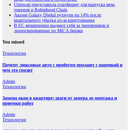
Uniswap представила платформу для выпуска мем-
токенов в Robinhood Chain
Акции Galaxy Digital рухнули на 14% после
квартального убытка из-за крипторынка
В ЕС мошенники выдают себя за чиновников и
лицензированные по MiCA биржи
You missed
Технологии
Почему люксовые авто с пробегом продают с наценкой и
чем это грозит
Admin
Технологии
Замена окон в квартире: шаги от замера до монтажа и
приемки работ
Admin
Технологии