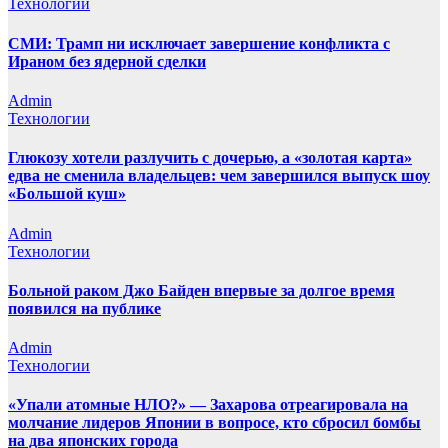
Технологии
СМИ: Трамп ни исключает завершение конфликта с
Ираном без ядерной сделки
Admin
Технологии
Глюкозу хотели разлучить с дочерью, а «золотая карта»
едва не сменила владельцев: чем завершился выпуск шоу
«Большой куш»
Admin
Технологии
Больной раком Джо Байден впервые за долгое время
появился на публике
Admin
Технологии
«Упали атомные НЛО?» — Захарова отреагировала на
молчание лидеров Японии в вопросе, кто сбросил бомбы
на два японских города