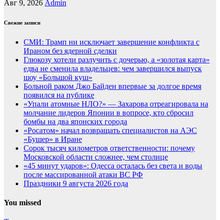
Авг 9, 2026
Admin
Свежие записи
СМИ: Трамп ни исключает завершение конфликта с
Ираном без ядерной сделки
Глюкозу хотели разлучить с дочерью, а «золотая карта»
едва не сменила владельцев: чем завершился выпуск
шоу «Большой куш»
Больной раком Джо Байден впервые за долгое время
появился на публике
«Упали атомные НЛО?» — Захарова отреагировала на
молчание лидеров Японии в вопросе, кто сбросил
бомбы на два японских города
«Росатом» начал возвращать специалистов на АЭС
«Бушер» в Иране
Сорок тысяч километров ответственности: почему
Московской области сложнее, чем столице
«45 минут ударов»: Одесса осталась без света и воды
после массированной атаки ВС РФ
Праздники 9 августа 2026 года
You missed