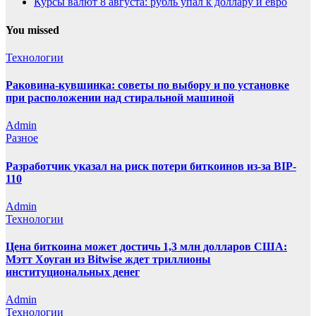
Курсы валют 8 августа: рубль упал к доллару и евро
You missed
Технологии
Раковина-кувшинка: советы по выбору и по установке
при расположении над стиральной машиной
Admin
Разное
Разработчик указал на риск потери биткоинов из-за BIP-
110
Admin
Технологии
Цена биткоина может достичь 1,3 млн долларов США:
Мэтт Хоуган из Bitwise ждет триллионы
институциональных денег
Admin
Технологии