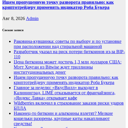
Ищем пропущенную точку разворота правильно: как
криптотрейдеру применять индикатор Роба Букера
Авг 8, 2026
Admin
Свежие записи
Раковина-кувшинка: советы по выбору и по установке
при расположении над стиральной машиной
Разработчик указал на риск потери биткоинов из-за BIP-
110
Цена биткоина может достичь 1,3 млн долларов США:
Мэтт Хоуган из Bitwise ждет триллионы
институциональных денег
Ищем пропущенную точку разворота правильно: как
криптотрейдеру применять индикатор Роба Букера
Главное за неделю: «ВкусВилл» выходит в
Калининград, LIMÉ отказывается от франчайзинга,
«Яндекс Лавка» открывает кафе
Wildberries включил в страхование заказов риски ударов
БПЛА
Наконец-то биткоин и альткоины взлетят? Мелкие
кошельки разорены, крупные киты накапливают
средства!