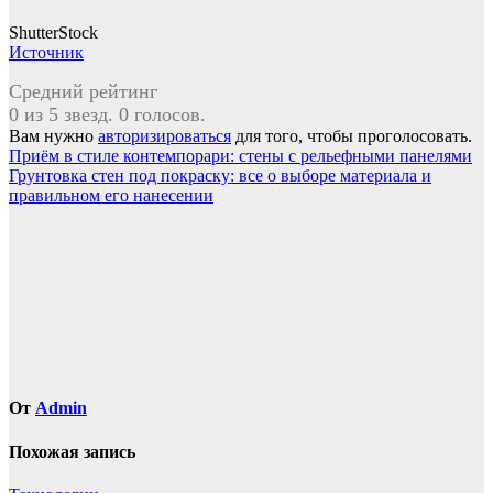
ShutterStock
Источник
Средний рейтинг
0 из 5 звезд. 0 голосов.
Вам нужно
авторизироваться
для того, чтобы проголосовать.
Навигация
Приём в стиле контемпорари: стены с рельефными панелями
Грунтовка стен под покраску: все о выборе материала и
по
правильном его нанесении
записям
От
Admin
Похожая запись