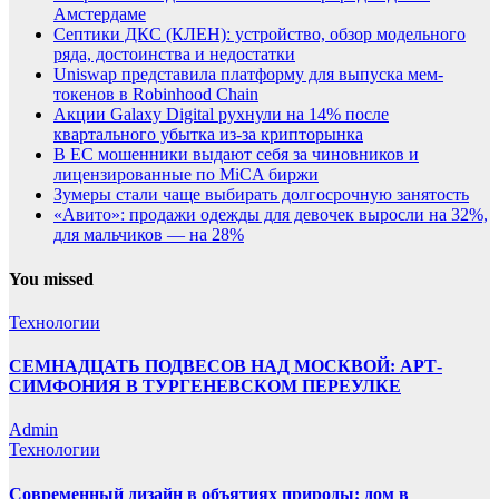
Амстердаме
Септики ДКС (КЛЕН): устройство, обзор модельного
ряда, достоинства и недостатки
Uniswap представила платформу для выпуска мем-
токенов в Robinhood Chain
Акции Galaxy Digital рухнули на 14% после
квартального убытка из-за крипторынка
В ЕС мошенники выдают себя за чиновников и
лицензированные по MiCA биржи
Зумеры стали чаще выбирать долгосрочную занятость
«Авито»: продажи одежды для девочек выросли на 32%,
для мальчиков — на 28%
You missed
Технологии
СЕМНАДЦАТЬ ПОДВЕСОВ НАД МОСКВОЙ: АРТ-
СИМФОНИЯ В ТУРГЕНЕВСКОМ ПЕРЕУЛКЕ
Admin
Технологии
Современный дизайн в объятиях природы: дом в