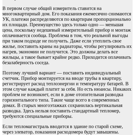
В первом случае общий измеритель ставится на
многоквартирный дом. Его показания ежемесячно снимаются
УК, платежи распределяются по квартирам пропорционально
их площади. Преимущество здесь только одно — меньшая
цена, поскольку недешевый измерительный прибор и монтаж
оплачивается сообща. Проблема в том, что реальной выгоды
при таком подходе не получить. Даже если утеплить свое
жилье, поставить краны на радиаторы, чтобы регулировать их
нагрев, экономии не получится. Это должны делать все
жильцы, а такое бывает крайне редко. Приходится оплачивать
безалаберность соседа.
Поэтому лучший вариант — поставить индивидуальный
счетчик. Прибор монтируется на вводе трубы в квартиру,
регистрирует расход теплоэнергии и температуру батарей. В
этом случае каждый платит за себя. Но есть нюансы. Никаких
проблем не возникнет, если в доме отопительная разводка
горизонтального типа. Такие чаще всего в современных
домах. В старых многоэтажках сохранилась вертикальная
разводка. Здесь нельзя поставить стандартный тепломер,
требуются специальные приборы.
Если тепломагистраль вводится в здание по старой схеме,
через элеватор, показания расходомера будут завышены.