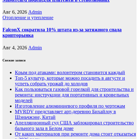
Авг 6, 2026
Admin
Отопление и утепление
FalconX сократила 10% штата из-за затяжного спада
крипторынка
Авг 4, 2026
Admin
Свежие записи
Крым под атаками: волонтером становится каждый
Топ-5 культур, которые можно посадить в августе и
успеть собрать урожай до холодов
Как пользоваться газовой горелкой для строительства и
ремонта: инструкции для портативных и кровельных
моделей
Изготовление алюминиевого профиля по чертежам
MVRDV представляет арт-деревню Бихайлоу в
Шэньчжэне, Китай
Апелляционный суд США заблокировал строительство
бального зала в Белом доме
От каких материалов при ремонте дома стоит отказаться