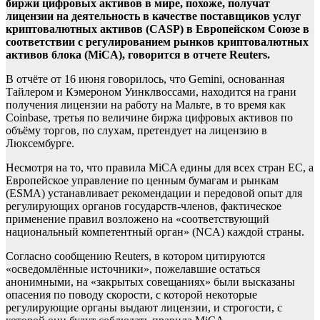
биржи цифровых активов в мире, похоже, получат
лицензии на деятельность в качестве поставщиков услуг
криптовалютных активов (CASP) в Европейском Союзе в
соответствии с регулированием рынков криптовалютных
активов блока (MiCA), говорится в отчете Reuters.
В отчёте от 16 июня говорилось, что Gemini, основанная
Тайлером и Кэмероном Уинклвоссами, находится на грани
получения лицензии на работу на Мальте, в то время как
Coinbase, третья по величине биржа цифровых активов по
объёму торгов, по слухам, претендует на лицензию в
Люксембурге.
Несмотря на то, что правила MiCA едины для всех стран ЕС, а
Европейское управление по ценным бумагам и рынкам
(ESMA) устанавливает рекомендации и передовой опыт для
регулирующих органов государств-членов, фактическое
применение правил возложено на «соответствующий
национальный компетентный орган» (NCA) каждой страны.
Согласно сообщению Reuters, в котором цитируются
«осведомлённые источники», пожелавшие остаться
анонимными, на «закрытых совещаниях» были высказаны
опасения по поводу скорости, с которой некоторые
регулирующие органы выдают лицензии, и строгости, с