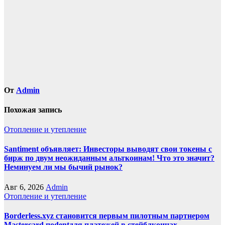
От
Admin
Похожая запись
Отопление и утепление
Santiment объявляет: Инвесторы выводят свои токены с
бирж по двум неожиданным альткоинам! Что это значит?
Неминуем ли мы бычий рынок?
Авг 6, 2026
Admin
Отопление и утепление
Borderless.xyz становится первым пилотным партнером
Mastercard поdentдля платежей в стейблкоинах