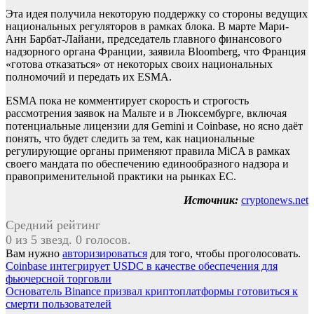
Эта идея получила некоторую поддержку со стороны ведущих
национальных регуляторов в рамках блока. В марте Мари-
Анн Барбат-Лайани, председатель главного финансового
надзорного органа Франции, заявила Bloomberg, что Франция
«готова отказаться» от некоторых своих национальных
полномочий и передать их ESMA.
ESMA пока не комментирует скорость и строгость
рассмотрения заявок на Мальте и в Люксембурге, включая
потенциальные лицензии для Gemini и Coinbase, но ясно даёт
понять, что будет следить за тем, как национальные
регулирующие органы применяют правила MiCA в рамках
своего мандата по обеспечению единообразного надзора и
правоприменительной практики на рынках ЕС.
Источник:
cryptonews.net
Средний рейтинг
0 из 5 звезд. 0 голосов.
Вам нужно
авторизироваться
для того, чтобы проголосовать.
Навигация
Coinbase интегрирует USDC в качестве обеспечения для
фьючерсной торговли
по
Основатель Binance призвал криптоплатформы готовиться к
записям
смерти пользователей