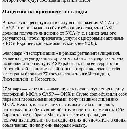
которой они будут соблюдать правила MiCA.
Лицензия на производство слюды
В начале января вступили в силу все положения MiCA для
CASP. Это включало в себя требование о том, что CASP
должны получить лицензию от NCA (т. е. национального
регулятора), чтобы предлагать услуги с цифровыми активами
в ЕС и Европейской экономической зоне (ЕЭЗ).
Благодаря «паспортизации» в рамках регламента лицензия,
выданная регулирующим органом любого государства-члена,
позволяет лицензиату (CASP) работать на всей территории
Европейской экономической зоны, которая включает в себя
все страны блока из 27 государств, а также Исландию,
Лихтенштейн и Норвегию.
27 января — через несколько недель после вступления в силу
положений MiCA о CASP — OKX и Crypto.com объявили себя
первыми глобальными биржами, получившими лицензию
MiCA. Неясно, какая из них на самом деле была первой,
поскольку они обе заявили об этом в один и тот же день. Обе
биржи также выбрали Мальту в качестве страны для
получения лицензии, но ни одна из них не упомянула в своих
объявлениях, почему они выбрали Мальту.