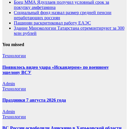
Боец ММА Ядуллаев получил условный срок за
покупку амфетамина
Социальный фонд назвал размер средней пенсии
неработающих россиян
Пашинян раскритиковал работу ЕАЭС
Здание Минэкологии Татарстана отремонтируют за 300
млн рублей
You missed
Технологии
Появилось видео удара «Искандером» по военному
эшелону ВСУ
Admin
Технологии
Праздники 7 августа 2026 года
Admin
Технологии
ВС России освободили Анискино в Харьковской области