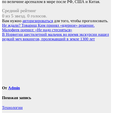
по величине арсеналом в мире после РФ, США и Китая.
Средний рейтинг
0 из 5 звезд. 0 голосов.
Вам нужно
авторизироваться
для того, чтобы проголосовать.
Навигация
Не ждали? Товарищ Ким принял «ядерное» решение.
Малофеев оценил: «Не надо стесняться»
по
В Норвегии шестилетний мальчик во время экскурсии нашел
записям
редкий меч викингов, пролежавший в земле 1300 лет
От
Admin
Похожая запись
Технологии