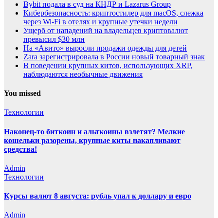
Bybit подала в суд на КНДР и Lazarus Group
Кибербезопасность: криптостилер для macOS, слежка
через Wi-Fi в отелях и крупные утечки недели
Ущерб от нападений на владельцев криптовалют
превысил $30 млн
На «Авито» выросли продажи одежды для детей
Zara зарегистрировала в России новый товарный знак
В поведении крупных китов, использующих XRP,
наблюдаются необычные движения
You missed
Технологии
Наконец-то биткоин и альткоины взлетят? Мелкие
кошельки разорены, крупные киты накапливают
средства!
Admin
Технологии
Курсы валют 8 августа: рубль упал к доллару и евро
Admin