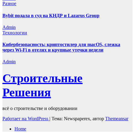
Разное
Bybit подала в суд на КНДР и Lazarus Group
Admin
Технологии
Кибербезопасность: криптостилер для macOS, слежка
через Wi-Fi в отелях и крупные утечки недели
Admin
Строительные
Решения
всё о строительстве и оборудовании
Работает на WordPress
|
Тема: Newspaperex, автор
Themeansar
Home