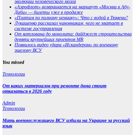
эволюции человеческого мозга
«Аэрофлот» возвращается на маршрут «Москва в Абу-
Даби» — билеты уже в продаже
«Платим по полному ценнику»: Что с водой в Тюмени?
Лукашенко рассказал чиновникам, чего не хватает в
системе госуправления
От котлована до монолита: дайджест строительства
девяти крупнейших проектов MR
Появилось видео удара «Искандером» по военному
эшелону ВСУ
You missed
Технологии
От каких материалов при ремонте дома стоит
отказаться в 2026 году
Admin
Технологии
Мать военнослужащего ВСУ избили на Украине за русский
язык