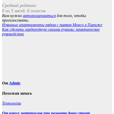
Средний рейтинг
0 из 5 звезд. 0 голосов.
Вам нужно
авторизироваться
для того, чтобы
проголосовать.
Навигация
Изящные апартаменты рядом с парком Монсо в Париже
Как сделать гардеробную своими руками: практическое
по
руководство
записям
От
Admin
Похожая запись
Технологии
От каких материалов при ремонте дома стоит