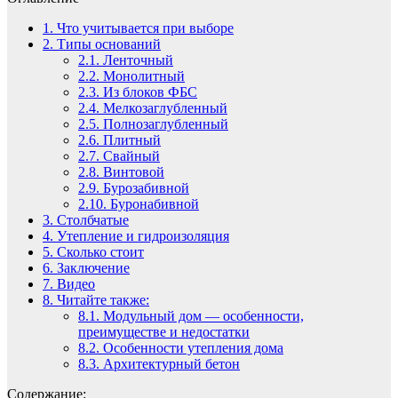
1.
Что учитывается при выборе
2.
Типы оснований
2.1.
Ленточный
2.2.
Монолитный
2.3.
Из блоков ФБС
2.4.
Мелкозаглубленный
2.5.
Полнозаглубленный
2.6.
Плитный
2.7.
Свайный
2.8.
Винтовой
2.9.
Бурозабивной
2.10.
Буронабивной
3.
Столбчатые
4.
Утепление и гидроизоляция
5.
Сколько стоит
6.
Заключение
7.
Видео
8.
Читайте также:
8.1.
Модульный дом — особенности,
преимуществе и недостатки
8.2.
Особенности утепления дома
8.3.
Архитектурный бетон
Содержание: