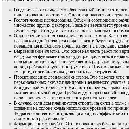
Геодезическая съемка. Это обязательный этап, с которог
нивелирование местности. Оно предполагает определени
Геологические исследования. Объем и соотношение разл
множество других факторов. Здесь же выясняется уровень
температуре. Исходя из этого делаются выводы о необхо
Определение уровня залегания грунтовых вод. Как прави
нескольких дней появится вода – значит, будут затрудне
повышенная влажность почвы влияет на прокладку комму
Выравнивание участка. Это основная часть работ по верти
нагрузка на фундамент дома будет распределяться нерав
подсыпании грунта, его перемещении, разрыхлении, всп
лопат, грабель и других инструментов. Помимо возможнос
толщину, способность выдерживать вес сооружений.
Проектирование дренажной системы. Это мероприятие пр
первоначальных схемах планировки земельного участка.
или другими материалами. На дно траншей укладываются 
скопления стоячей воды. Трубы ведут в дренажный колод
почвы, количества и соотношения различных слоев.
В случае, если дом планируется строить на склоне холма
создании на склоне холма нескольких уровней по принц
Террасы отличаются потрясающим видом, эффективно отво
стоимость террасирования.
Формирование опалубки. Это основание из бетона или др
рельефа местности. Она может быть выполнена как в виде