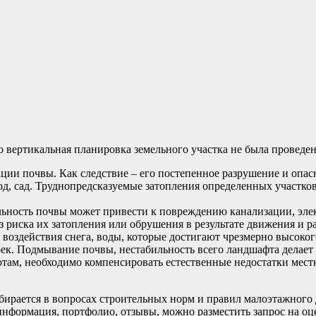
о вертикальная планировка земельного участка не была проведе
ации почвы. Как следствие – его постепенное разрушение и опас
род, сад. Труднопредсказуемые затопления определенных участко
ьность почвы может привести к повреждению канализации, эле
 риска их затопления или обрушения в результате движения и р
воздействия снега, воды, которые достигают чрезмерно высоког
к. Подмывание почвы, нестабильность всего ландшафта делает 
отам, необходимо компенсировать естественные недостатки местн
ирается в вопросах строительных норм и правил малоэтажного д
нформация, портфолио, отзывы, можно разместить запрос на оц