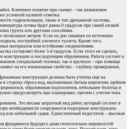
работ. Ключевое понятие при съемке – так называемое
но условной нулевой отметки.
мости гидроизоляции, также и тип дренажной системы,
температура почвы будет равна 0 градусов при самой низкой
ыпки грунта или другими способами.
е нескольких метров. Если на дне скважин по истечении
подвала, постройкой уличного туалета. Кроме того,
ьных материалов влагостойкими соединениями.
тка составляет более 3-4 градусов. Если этого не сделать,
сти конструкции и последующим обрушением. Работа состоит в
зованием специальной техники, так и вручную – при помощи
влияют на его изначальные свойства – глубину промерзания,
 Дренажные конструкции должны быть учтены еще на
ом в сторону сброса вод, выложенных битым кирпичом, щебнем
трироваться, образовывая подтопления, небольшие болотца и
нужно предусмотреть при планировке, причем с учетом типа
рования. Это весьма затратный вид работ, который состоит в
, при необходимости сооружаются подпорные конструкции.
род или небольшой садик. Единственный недостаток – высокая
ния фундамента будущего дома относительно неровностей
орые затем будет опираться часть дома. Нижняя часть дома,