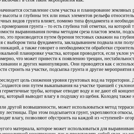
о начинается составление схем участка и планирование земляных 
е высоты и глубины тех или иных элементов рельефа относитель
ичных видов грунта влияет, помимо типа фундамента и необходи
 промерзания грунта – то есть глубина той отметки, на которой 
димости выравнивания почвы методом среза пластов земли, подс
ло, это производится путем бурения тестовых скважин на глубин
ния с выбором типа фундамента, закладыванием подвала или полу
никаций, а также говорит о необходимости обработки строител
кальной планировке участка, которая проводится, если уклон учас
номерно, что может привести к появлению трещин, нестабильно
ахивании и других манипуляциях. Они проводятся как с исполь
ти строить на участке, подсыпка грунта и другие мероприятия 
еследует цель снижения уровня грунтовых вод на территории.
 Создаются они путем выкапывания на участке траншей с уклон
герметичные трубы, которые отводят воду и не дают ей концен
ец, который выводит влагу в подушку из щебня. Колодец также 
 или другой возвышенности, может использоваться метод терраси
ипу лестницы. При этом подсыпается грунт, укрепляются откосы
дят влагу, позволяют обустроить на каждой из «ступеней» ого
угого материала, которое может использоваться для выравнива
 монолитной конструкции, так и представлять собой сваи, на кот