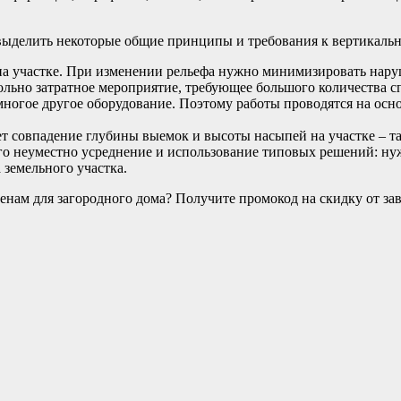
выделить некоторые общие принципы и требования к вертикально
а участке. При изменении рельефа нужно минимизировать нару
ольно затратное мероприятие, требующее большого количества сп
многое другое оборудование. Поэтому работы проводятся на осн
т совпадение глубины выемок и высоты насыпей на участке – та
го неуместно усреднение и использование типовых решений: нуж
 земельного участка.
нам для загородного дома? Получите промокод на скидку от зав