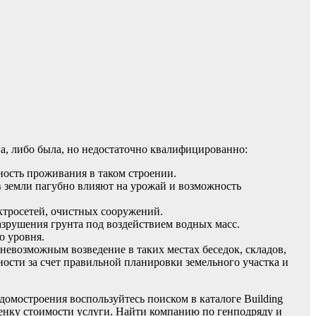
на, либо была, но недостаточно квалифицированно:
ность проживания в таком строении.
в земли пагубно влияют на урожай и возможность
ктросетей, очистных сооружений.
азрушения грунта под воздействием водных масс.
о уровня.
невозможным возведение в таких местах беседок, складов,
ости за счет правильной планировки земельного участка и
омостроения воспользуйтесь поиском в каталоге Building
енку стоимости услуги. Найти компанию по генподряду и