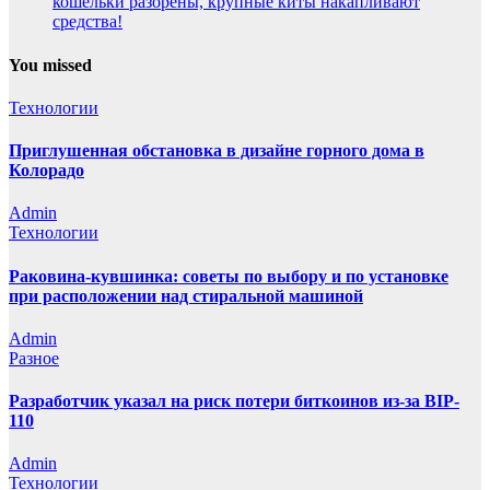
кошельки разорены, крупные киты накапливают
средства!
You missed
Технологии
Приглушенная обстановка в дизайне горного дома в
Колорадо
Admin
Технологии
Раковина-кувшинка: советы по выбору и по установке
при расположении над стиральной машиной
Admin
Разное
Разработчик указал на риск потери биткоинов из-за BIP-
110
Admin
Технологии