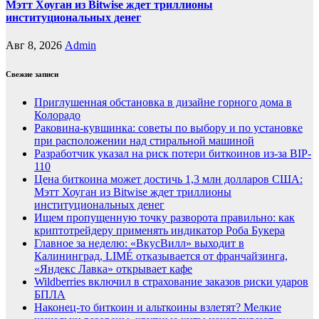
Мэтт Хоуган из Bitwise ждет триллионы
институциональных денег
Авг 8, 2026
Admin
Свежие записи
Приглушенная обстановка в дизайне горного дома в
Колорадо
Раковина-кувшинка: советы по выбору и по установке
при расположении над стиральной машиной
Разработчик указал на риск потери биткоинов из-за BIP-
110
Цена биткоина может достичь 1,3 млн долларов США:
Мэтт Хоуган из Bitwise ждет триллионы
институциональных денег
Ищем пропущенную точку разворота правильно: как
криптотрейдеру применять индикатор Роба Букера
Главное за неделю: «ВкусВилл» выходит в
Калининград, LIMÉ отказывается от франчайзинга,
«Яндекс Лавка» открывает кафе
Wildberries включил в страхование заказов риски ударов
БПЛА
Наконец-то биткоин и альткоины взлетят? Мелкие