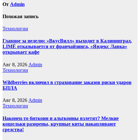
От
Admin
Похожая запись
Технологии
Главное за неделю: «ВкусВилл» выходит в Калининград,
LIMÉ отказывается от франчайзинга, «Яндекс Лавка»
открывает кафе
Авг 8, 2026
Admin
Технологии
Wildberries включил в страхование заказов риски ударов
БПЛА
Авг 8, 2026
Admin
Технологии
Наконец-то биткоин и альткоины взлетят? Мелкие
кошельки разорены, крупные киты накапливают
средства!