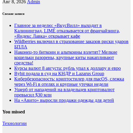
Авг 8, 2026
Admin
Свежие записи
Главное за неделю: «ВкусВилл» выходит в
Калининград, LIMÉ отказывается от франчайзинга,
«Яндекс Лавка» открывает кафе
Wildberries включил в страхование заказов риски ударов
БПЛА
Наконец-то биткоин и альткоины взлетят? Мелкие
кошельки разорены, крупные киты накапливают
средства!
Курсы валют 8 августа: рубль упал к доллару и евро
Bybit подала в суд на КНДР и Lazarus Group
Кибербезопасность: криптостилер для macOS, слежка
через Wi-Fi в отелях и крупные утечки недели
Ущерб от нападений на владельцев криптовалют
превысил $30 млн
На «Авито» выросли продажи одежды для детей
You missed
Технологии