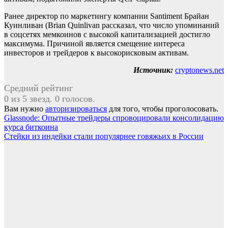
Ранее директор по маркетингу компании Santiment Брайан
Куинливан (Brian Quinlivan рассказал, что число упоминаний
в соцсетях мемкоинов с высокой капитализацией достигло
максимума. Причиной является смещение интереса
инвесторов и трейдеров к высокорисковым активам.
Источник:
cryptonews.net
Средний рейтинг
0 из 5 звезд. 0 голосов.
Вам нужно
авторизироваться
для того, чтобы проголосовать.
Навигация
Glassnode: Опытные трейдеры спровоцировали консолидацию
курса биткоина
по
Стейки из индейки стали популярнее говяжьих в России
записям