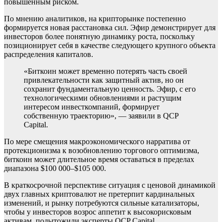
повышенным риском.
По мнению аналитиков, на крипторынке постепенно
формируется новая расстановка сил. Эфир демонстрирует для
инвесторов более понятную динамику роста, поскольку
позиционирует себя в качестве следующего крупного объекта
распределения капиталов.
«Биткоин может временно потерять часть своей
привлекательности как защитный актив, но он
сохранит фундаментальную ценность. Эфир, с его
технологическими обновлениями и растущим
интересом инвесткомпаний, формирует
собственную траекторию», — заявили в QCP
Capital.
По мере смещения макроэкономического нарратива от
протекционизма к возобновлению торгового оптимизма,
биткоин может длительное время оставаться в пределах
диапазона $100 000–$105 000.
В краткосрочной перспективе ситуация с ценовой динамикой
двух главных криптовалют не претерпит кардинальных
изменений, и рынку потребуются сильные катализаторы,
чтобы у инвесторов возрос аппетит к высокорисковым
активам, подытожили эксперты QCP Capital.