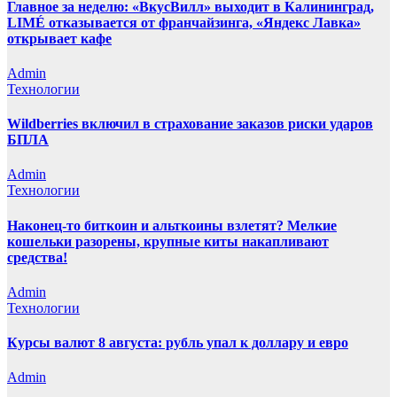
Главное за неделю: «ВкусВилл» выходит в Калининград,
LIMÉ отказывается от франчайзинга, «Яндекс Лавка»
открывает кафе
Admin
Технологии
Wildberries включил в страхование заказов риски ударов
БПЛА
Admin
Технологии
Наконец-то биткоин и альткоины взлетят? Мелкие
кошельки разорены, крупные киты накапливают
средства!
Admin
Технологии
Курсы валют 8 августа: рубль упал к доллару и евро
Admin